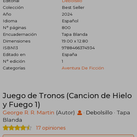
Editorial
Debolsillo
Colección
Best Seller
Año
2024
Idioma
Español
N° páginas
800
Encuadernación
Tapa Blanda
Dimensiones
19.00 x 12.80
ISBN13
9788466374934
Editado en
España
N° edición
1
Categorías
Aventura De Ficción
Juego de Tronos (Cancion de Hielo
y Fuego 1)
George R. R. Martin
(Autor)
·
Debolsillo
· Tapa
Blanda
17 opiniones