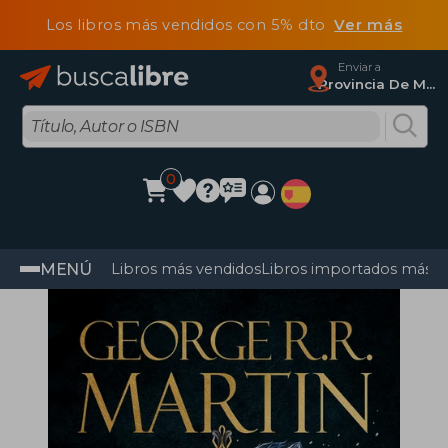
Los libros más vendidos con 5% dto
Ver más
Enviar a
Provincia De Madrid
0
MENÚ
Libros más vendidos
Libros importados más v