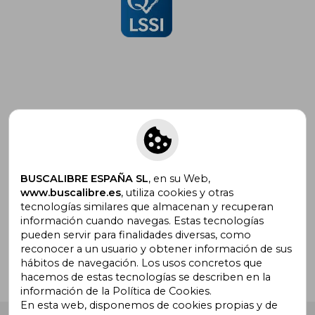
Suscríbete para recibir ofertas y
promociones
BUSCALIBRE ESPAÑA SL
, en su Web,
www.buscalibre.es
, utiliza cookies y otras
tecnologías similares que almacenan y recuperan
¿Necesitas ayuda?
información cuando navegas. Estas tecnologías
pueden servir para finalidades diversas, como
reconocer a un usuario y obtener información de sus
Ir a Centro de Soporte
hábitos de navegación. Los usos concretos que
hacemos de estas tecnologías se describen en la
información de la Política de Cookies.
En esta web, disponemos de cookies propias y de