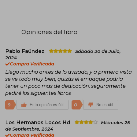
fantástica, ciencia ficción y terror. desde 1979,
se graduó de periodismo en la Northwestern
University, y vive en Nuevo México. Es el autor
de la afamada serie de fantasía épica Canción
de hielo y fuego, en la que se ha basado la serie
de HBO, Juego de Tronos.
Opiniones del libro
Ha ganado diversos premios literarios, entre
ellos: cuatro premios Hugo, dos Nebula, seis
Locus Awards, el Bram Stoker, el World Fantasy
Pablo Faúndez
Sábado 20 de Julio,
Award, el Dedalus, Balrog y el Daikon.
2024
Compra Verificada
Llego mucho antes de lo avisado, y a primera vista
se ve todo muy bien, quizás el empaque podría
tener un poco mas de dedicación, seguramente
pediré los siguientes libros
9
0
Esta opinión es útil
No es útil
Los Hermanos Locos Hd
Miércoles 25
de Septiembre, 2024
Compra Verificada