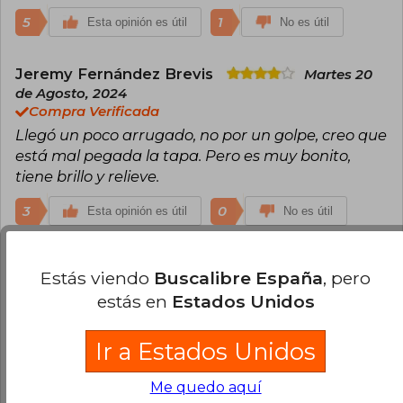
5
1
Esta opinión es útil
No es útil
Jeremy Fernández Brevis
Martes 20
de Agosto, 2024
Compra Verificada
Llegó un poco arrugado, no por un golpe, creo que
está mal pegada la tapa. Pero es muy bonito,
tiene brillo y relieve.
3
0
Esta opinión es útil
No es útil
Monserrat San Juan
Lunes 02 de
Estás viendo
Buscalibre España
, pero
Septiembre, 2024
estás en
Estados Unidos
Compra Verificada
El libro está precioso, tiene brillo y relieve pero
llego con las esquinas inferiores dobladas.
Ir a Estados Unidos
1
0
Esta opinión es útil
No es útil
Me quedo aquí