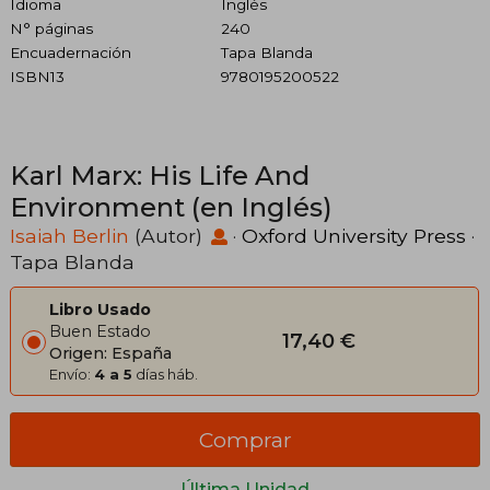
Idioma
Inglés
N° páginas
240
Encuadernación
Tapa Blanda
ISBN13
9780195200522
Karl Marx: His Life And
Environment (en Inglés)
Isaiah Berlin
(Autor)
·
Oxford University Press
·
Tapa Blanda
Libro Usado
Buen Estado
17,40 €
Origen: España
Envío:
4 a 5
días háb.
Comprar
Última Unidad