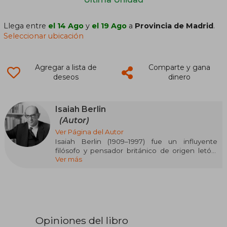
Llega entre
el 14 Ago
y
el 19 Ago
a
Provincia de Madrid
.
Seleccionar ubicación
Agregar a lista de
Comparte y gana
deseos
dinero
Isaiah Berlin
(Autor)
Ver Página del Autor
Isaiah Berlin (1909–1997) fue un influyente
filósofo y pensador británico de origen letón,
Ver más
reconocido por sus aportes a la teoría política y
la historia de las ideas. Nacido en Riga, Letonia,
su familia emigró a Inglaterra en 1921. Estudió en
la Universidad de Oxford, donde se convirtió en
fellow del All Souls College y del New College,
además de fundar el Wolfson College. Durante
la Segunda Guerra Mundial, trabajó como
Opiniones del libro
diplomático en Washington y Moscú. Fue