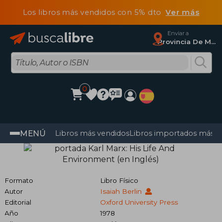
Los libros más vendidos con 5% dto
Ver más
Enviar a
Provincia De Madrid
0
MENÚ
Libros más vendidos
Libros importados más v
Formato
Libro Físico
Autor
Isaiah Berlin
Editorial
Oxford University Press
Año
1978