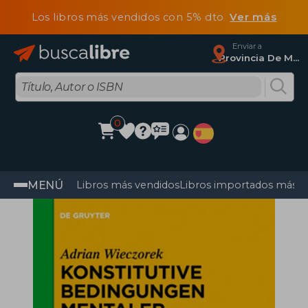
Los libros más vendidos con 5% dto
Ver más
Enviar a
Provincia De Madrid
0
MENÚ
Libros más vendidos
Libros importados más v