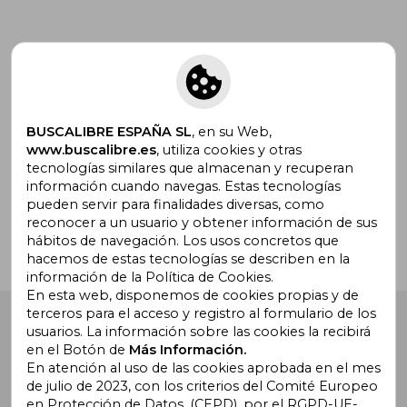
Suscríbete para recibir ofertas y
promociones
BUSCALIBRE ESPAÑA SL
, en su Web,
www.buscalibre.es
, utiliza cookies y otras
tecnologías similares que almacenan y recuperan
¿Necesitas ayuda?
información cuando navegas. Estas tecnologías
pueden servir para finalidades diversas, como
reconocer a un usuario y obtener información de sus
Ir a Centro de Soporte
hábitos de navegación. Los usos concretos que
hacemos de estas tecnologías se describen en la
información de la Política de Cookies.
En esta web, disponemos de cookies propias y de
terceros para el acceso y registro al formulario de los
Buscalibre España
. Calle Energía, 65, Nave 3 (08940),
usuarios. La información sobre las cookies la recibirá
Cornellà de Llobregat, Barcelona. Derechos Reservados.
en el Botón de
Más Información.
En atención al uso de las cookies aprobada en el mes
de julio de 2023, con los criterios del Comité Europeo
en Protección de Datos, (CEPD), por el RGPD-UE-