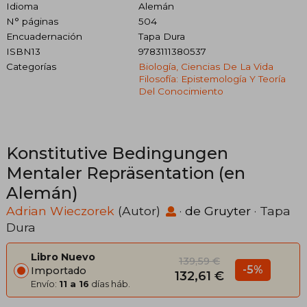
Idioma
Alemán
N° páginas
504
Encuadernación
Tapa Dura
ISBN13
9783111380537
Categorías
Biología, Ciencias De La Vida
Filosofía: Epistemología Y Teoría
Del Conocimiento
Konstitutive Bedingungen
Mentaler Repräsentation (en
Alemán)
Adrian Wieczorek
(Autor)
·
de Gruyter
· Tapa
Dura
Libro Nuevo
139,59 €
-5%
Importado
132,61 €
Envío:
11 a 16
días háb.