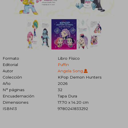
Formato
Libro Físico
Editorial
Puffin
Autor
Angela Song
Colección
KPop Demon Hunters
Año
2026
N° páginas
32
Encuadernación
Tapa Dura
Dimensiones
17.70 x 14.20 cm
ISBN13
9780241833292