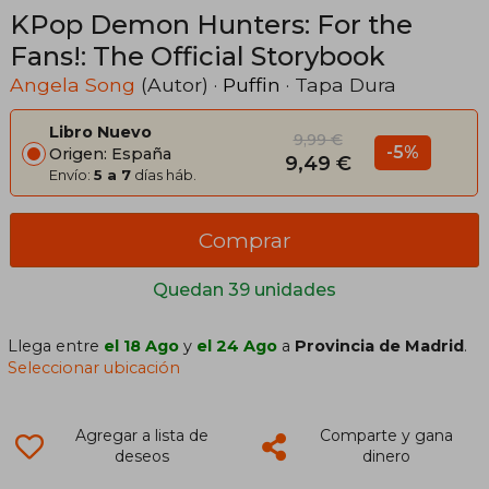
KPop Demon Hunters: For the
Fans!: The Official Storybook
Angela Song
(Autor) ·
Puffin
· Tapa Dura
Libro Nuevo
9,99 €
-5%
Origen: España
9,49 €
Envío:
5 a 7
días háb.
Comprar
Quedan 39 unidades
Llega entre
el 18 Ago
y
el 24 Ago
a
Provincia de Madrid
.
Seleccionar ubicación
Agregar a lista de
Comparte y gana
deseos
dinero