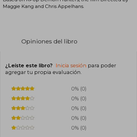
Maggie Kang and Chris Appelhans.
Opiniones del libro
¿Leíste este libro?
Inicia sesión
para poder
agregar tu propia evaluación
.
0% (0)
0% (0)
0% (0)
0% (0)
0% (0)