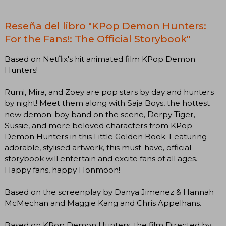
Reseña del libro "KPop Demon Hunters:
For the Fans!: The Official Storybook"
Based on Netflix's hit animated film KPop Demon
Hunters!
Rumi, Mira, and Zoey are pop stars by day and hunters
by night! Meet them along with Saja Boys, the hottest
new demon-boy band on the scene, Derpy Tiger,
Sussie, and more beloved characters from KPop
Demon Hunters in this Little Golden Book. Featuring
adorable, stylised artwork, this must-have, official
storybook will entertain and excite fans of all ages.
Happy fans, happy Honmoon!
Based on the screenplay by Danya Jimenez & Hannah
McMechan and Maggie Kang and Chris Appelhans.
Based on KPop Demon Hunters, the film Directed by