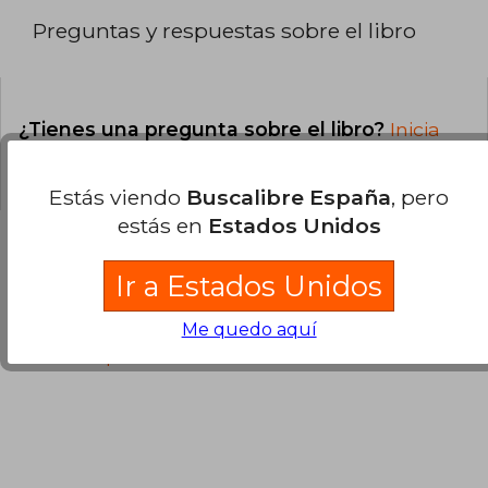
Preguntas y respuestas sobre el libro
¿Tienes una pregunta sobre el libro?
Inicia
sesión
para poder agregar tu propia pregunta.
Estás viendo
Buscalibre España
, pero
estás en
Estados Unidos
Ir a Estados Unidos
Opiniones sobre Buscalibre
Me quedo aquí
Ver más opiniones de clientes