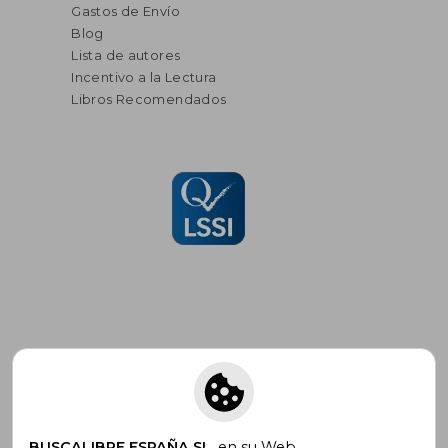
Gastos de Envío
Blog
Lista de autores
Incentivo a la Lectura
Libros Recomendados
Suscríbete para recibir ofertas y
promociones
BUSCALIBRE ESPAÑA SL
, en su Web,