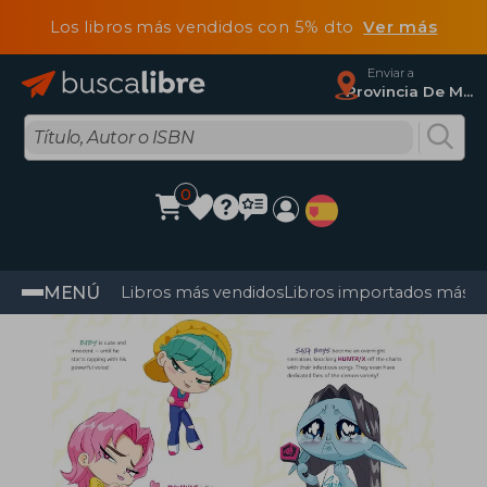
Los libros más vendidos con 5% dto
Ver más
Enviar a
Provincia De Madrid
0
MENÚ
Libros más vendidos
Libros importados más v