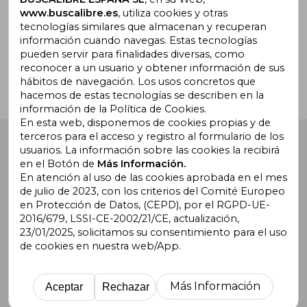
www.buscalibre.es
, utiliza cookies y otras
tecnologías similares que almacenan y recuperan
¿Necesitas ayuda?
información cuando navegas. Estas tecnologías
pueden servir para finalidades diversas, como
reconocer a un usuario y obtener información de sus
Ir a Centro de Soporte
hábitos de navegación. Los usos concretos que
hacemos de estas tecnologías se describen en la
información de la Política de Cookies.
En esta web, disponemos de cookies propias y de
terceros para el acceso y registro al formulario de los
Buscalibre España
. Calle Energía, 65, Nave 3 (08940),
usuarios. La información sobre las cookies la recibirá
Cornellà de Llobregat, Barcelona. Derechos Reservados.
en el Botón de
Más Información.
En atención al uso de las cookies aprobada en el mes
de julio de 2023, con los criterios del Comité Europeo
en Protección de Datos, (CEPD), por el RGPD-UE-
2016/679, LSSI-CE-2002/21/CE, actualización,
23/01/2025, solicitamos su consentimiento para el uso
de cookies en nuestra web/App.
Buscalibre Argentina
|
Buscalibre Chile
|
Buscalibre
Colombia
|
Buscalibre Ecuador
|
Buscalibre España
|
Buscalibre Uruguay
|
Buscalibre México
|
Buscalibre
Más Información
Aceptar
Rechazar
Perú
|
Buscalibre Estados Unidos
|
Buscalibre Otros
Países
|
Bookdelivery Reino Unido