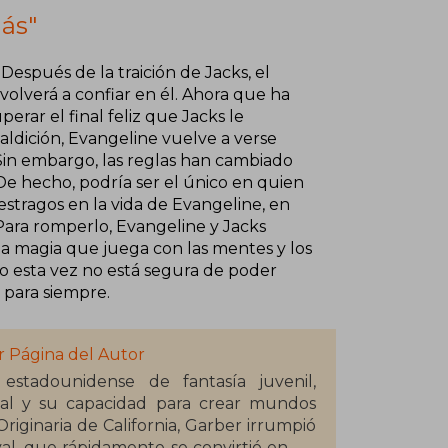
ás"
. Después de la traición de Jacks, el
olverá a confiar en él. Ahora que ha
rar el final feliz que Jacks le
ldición, Evangeline vuelve a verse
 Sin embargo, las reglas han cambiado
De hecho, podría ser el único en quien
estragos en la vida de Evangeline, en
ara romperlo, Evangeline y Jacks
a magia que juega con las mentes y los
o esta vez no está segura de poder
 para siempre.
r Página del Autor
estadounidense de fantasía juvenil,
aval y su capacidad para crear mundos
riginaria de California, Garber irrumpió
val, que rápidamente se convirtió en un