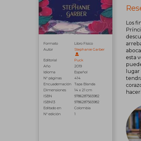
Res
Los fi
Prínc
descub
arreb
Formato
Libro Físico
Autor
Stephanie Garber
aboca
esta v
Editorial
Puck
puede
Año
2019
lugar
Idioma
Español
tendr
N° páginas
414
Encuadernación
Tapa Blanda
coraz
Dimensiones
14 x 21 cm
hacerl
ISBN
9786287565982
ISBN13
9786287565982
Editado en
Colombia
N° edición
1