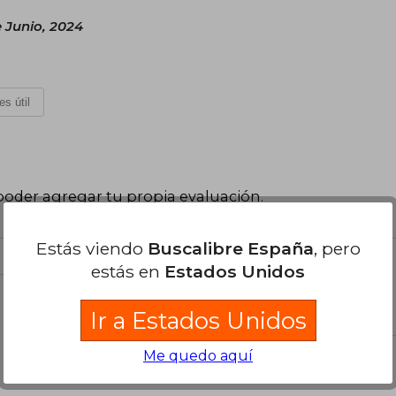
 Junio, 2024
es útil
poder agregar tu propia evaluación
.
Estás viendo
Buscalibre España
, pero
estás en
Estados Unidos
el libro
Ir a Estados Unidos
Me quedo aquí