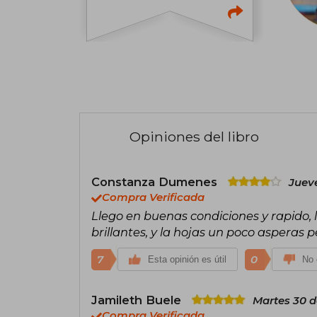
Opiniones del libro
Constanza Dumenes
Juev
Compra Verificada
Llego en buenas condiciones y rapido, 
brillantes, y la hojas un poco asperas 
7
0
Esta opinión es útil
No 
Jamileth Buele
Martes 30 d
Compra Verificada