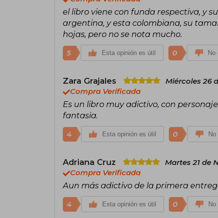
el libro viene con funda respectiva, y s
argentina, y esta colombiana, su tamañ
hojas, pero no se nota mucho.
5
0
Esta opinión es útil
No 
Zara Grajales
Miércoles 26 d
Compra Verificada
Es un libro muy adictivo, con person
fantasia.
4
0
Esta opinión es útil
No 
Adriana Cruz
Martes 21 de 
Compra Verificada
Aun más adictivo de la primera entreg
4
0
Esta opinión es útil
No 