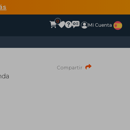
ás
0
Mi Cuenta
Compartir
nda