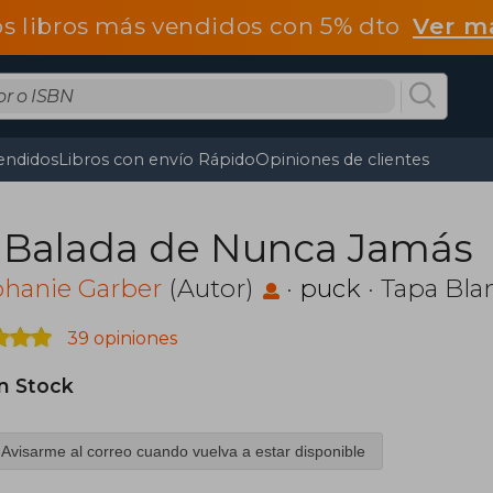
os libros más vendidos con 5% dto
Ver m
endidos
Libros con envío Rápido
Opiniones de clientes
 Balada de Nunca Jamás
phanie Garber
(Autor)
·
puck
· Tapa Bla
39 opiniones
in Stock
Avisarme al correo cuando vuelva a estar disponible