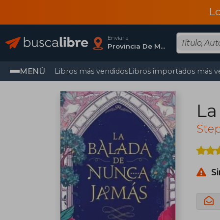
L
Enviar a
Provincia De Madrid
MENÚ
Libros más vendidos
Libros importados más v
La
Ste
S