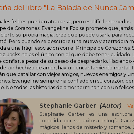
eña del libro "La Balada de Nunca Jam
nales felices pueden atraparse, pero es difícil retenerlos..
ipe de Corazones, Evangeline Fox se promete que jamás v
ierto su propia magia, cree que puede usarla para recupe
ató. Pero cuando se descubre una nueva y aterradora ma
da a una frágil asociación con el Príncipe de Corazones.
ez. Jacks no es el único con el que debe tener cuidado. 
 confiar, a pesar de su deseo de despreciarlo. Haciendo 
 de un hechizo de amor, hay un encantamiento mortal. P
án que batallar con viejos amigos, nuevos enemigos y un
ones. Evangeline siempre ha confiado en su corazón, per
o. No todas las historias de amor terminan con un felices
Stephanie Garber
(Autor)
Ve
Stephanie Garber es una escritora 
conocida por su exitosa trilogía Car
mágicos llenos de misterio y romance. O
en la escena literaria en 2017 con Cara