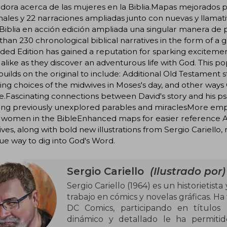
adora acerca de las mujeres en la Biblia.Mapas mejorados par
nales y 22 narraciones ampliadas junto con nuevas y llamati
Biblia en acción edición ampliada una singular manera de p
han 230 chronological biblical narratives in the form of a 
ed Edition has gained a reputation for sparking excitement
 alike as they discover an adventurous life with God. This 
builds on the original to include: Additional Old Testament 
ng choices of the midwives in Moses's day, and other way
e.Fascinating connections between David's story and his 
ing previously unexplored parables and miraclesMore empo
 women in the BibleEnhanced maps for easier reference An
ives, along with bold new illustrations from Sergio Cariell
ue way to dig into God's Word.
Sergio Cariello
(Ilustrado por)
Sergio Cariello (1964) es un historietist
trabajo en cómics y novelas gráficas. Ha
DC Comics, participando en títulos 
dinámico y detallado le ha permitido