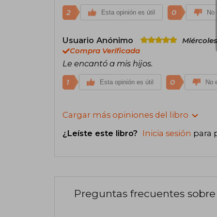
2
0
Esta opinión es útil
No 
Usuario Anónimo
Miércoles
Compra Verificada
Le encantó a mis hijos.
1
0
Esta opinión es útil
No e
Cargar más opiniones del libro
¿Leíste este libro?
Inicia sesión
para 
Preguntas frecuentes sobre 