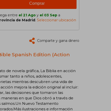
Comprar
lega entre
el 21 Ago
y
el 03 Sep
a
rovincia de Madrid
.
Seleccionar ubicación
Comparte y gana dinero
Bible Spanish Edition (Action
o de novela gráfica, La Biblia en acción
mar tanto a niños, adolescentes,
orietas mientras descubren una vida de
ción mejora la edición original al incluir:
ar, las decisiones que tomaron las
s maneras en que Dios obró a través de
sus salmos.Un Nuevo Testamento
orados.Más ilustraciones e información