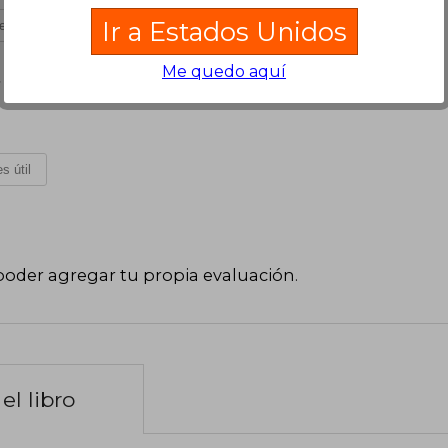
Ir a Estados Unidos
es útil
Me quedo aquí
 16 de Julio, 2025
s útil
poder agregar tu propia evaluación
.
el libro