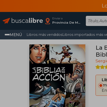
L
Enviar a
Provincia De Madrid
MENÚ
Libros más vendidos
Libros importados más v
La 
Bibl
Sergi
Li
Im
En