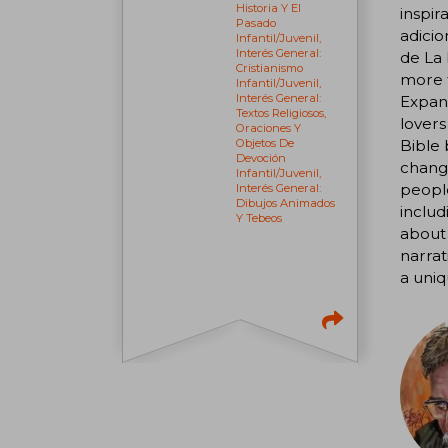
Historia Y El
inspir
Pasado
adicio
Infantil/juvenil,
Interés General:
de La 
Cristianismo
more t
Infantil/juvenil,
Interés General:
Expand
Textos Religiosos,
lovers
Oraciones Y
Objetos De
Bible 
Devoción
changi
Infantil/juvenil,
peopl
Interés General:
Dibujos Animados
includ
Y Tebeos
about
narrat
a uniq