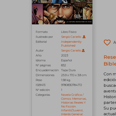
Formato
Libro Físico
Ilustrado por
Sergio Cariello
Editorial
Independently
A
Published
Autor
Sergio Cariello
Año
2023
Rese
Idioma
Español
Bible
N° páginas
832
Encuadernación
Tapa Dura
Con má
Dimensiones
25.9 x 17.0 x 3.8 cm
edició
Peso
1.58 kg.
buscad
ISBN13
9780830784172
N° edición
1
aventu
Categorías
Novela Gráfica /
Histor
Cómics: Memorias,
parter
Historias Reales Y
No Ficción
Su pue
Infantil/juvenil,
actual
Interés General: