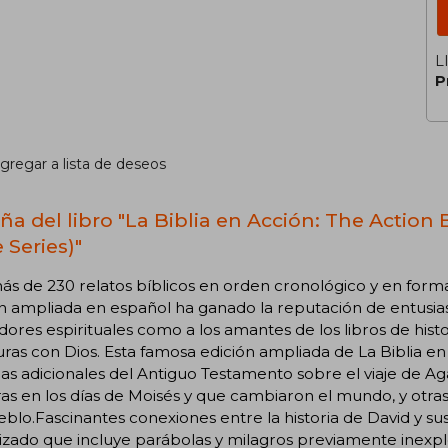
L
P
gregar a lista de deseos
ña del libro "La Biblia en Acción: The Action 
 Series)"
s de 230 relatos bíblicos en orden cronológico y en format
n ampliada en español ha ganado la reputación de entusias
ores espirituales como a los amantes de los libros de hist
ras con Dios. Esta famosa edición ampliada de La Biblia en ac
ias adicionales del Antiguo Testamento sobre el viaje de Ag
as en los días de Moisés y que cambiaron el mundo, y otra
blo.Fascinantes conexiones entre la historia de David y 
izado que incluye parábolas y milagros previamente inexpl