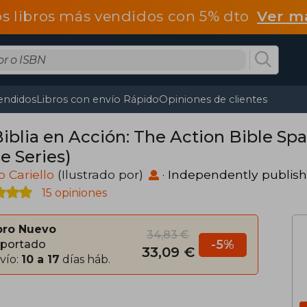
os libros más vendidos con 5% dto
Ver m
endidos
Libros con envío Rápido
Opiniones de clientes
Biblia en Acción: The Action Bible Spa
e Series)
o Cariello
(Ilustrado por)
·
Independently publis
15 opiniones
bro Nuevo
34,83 €
-5%
portado
33,09 €
vío:
10 a 17
días háb.