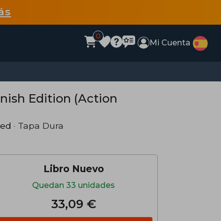
ás
0
Mi Cuenta
nish Edition (Action
hed
· Tapa Dura
Libro Nuevo
Quedan 33 unidades
33,09 €