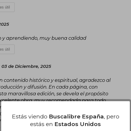
es útil
 2025
ndo y aprendiendo, muy buena calidad
es útil
 03 de Diciembre, 2025
 contenido histórico y espiritual, agradezco al
producción y difusión. En cada página, con
sta maravillosa edición, se devela el propósito
 Excelente obra, muy recomendada para todo
l mundo del Cómic y de la mano de un gran
C. De igual manera, la compra por Buscalibre es
Estás viendo
Buscalibre España
, pero
y mantenimiento la calidad del producto. No lo
estás en
Estados Unidos
e bendiga.