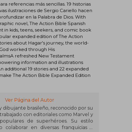
a referencias más sencillas. 19 historias
vas ilustraciones de Sergio Cariello hacen
rofundizar en la Palabra de Dios. With
graphic novel, The Action Bible Spanish
 in kids, teens, seekers, and comic book
popular expanded edition of The Action
stories about Hagar's journey, the world-
s God worked through His
psalmsA refreshed New Testament
wering information and illustrations
 additional 19 stories and 22 expanded
o, make The Action Bible Expanded Edition
Ver Página del Autor
a y dibujante brasileño, reconocido por su
 trabajado con editoriales como Marvel y
populares de superhéroes. Su estilo
 colaborar en diversas franquicias y