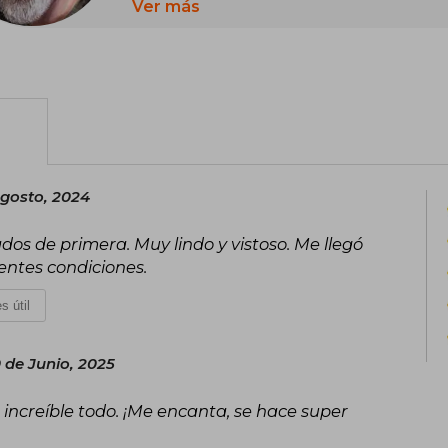
proyectos dentro de la industria del có
Ver más
Entre sus obras más destacadas se enc
novela gráfica de género religioso e il
un enfoque visual atractivo. Su carr
títulos icónicos del cómic, consolidán
impacto en el medio.
Agosto, 2024
dos de primera. Muy lindo y vistoso. Me llegó
entes condiciones.
s útil
 de Junio, 2025
increíble todo. ¡Me encanta, se hace super