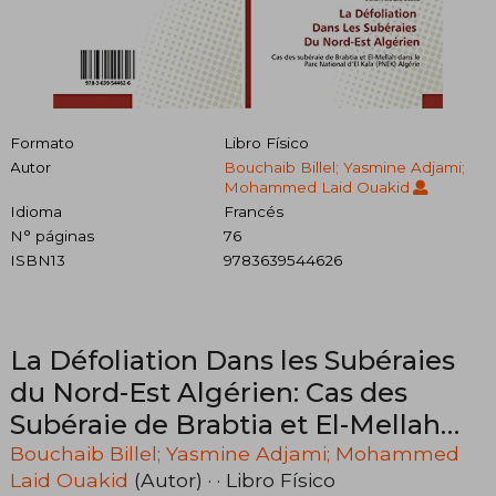
Formato
Libro Físico
Autor
Bouchaib Billel; Yasmine Adjami;
Mohammed Laid Ouakid
Idioma
Francés
N° páginas
76
ISBN13
9783639544626
La Défoliation Dans les Subéraies
du Nord-Est Algérien: Cas des
Subéraie de Brabtia et El-Mellah
Dans le Parc National D’El Kala (en
Bouchaib Billel; Yasmine Adjami; Mohammed
Laid Ouakid
(Autor) · · Libro Físico
Francés)