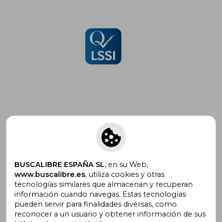
Suscríbete para recibir ofertas y
promociones
BUSCALIBRE ESPAÑA SL
, en su Web,
www.buscalibre.es
, utiliza cookies y otras
tecnologías similares que almacenan y recuperan
¿Necesitas ayuda?
información cuando navegas. Estas tecnologías
pueden servir para finalidades diversas, como
reconocer a un usuario y obtener información de sus
Ir a Centro de Soporte