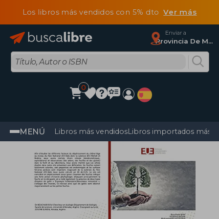
Los libros más vendidos con 5% dto
Ver más
Enviar a
Provincia De Madrid
0
MENÚ
Libros más vendidos
Libros importados más v