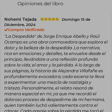
publicado decenas de artículos especializados
Opiniones del libro
sobre economía y política social. Es autor de
más de diez libros, entre ellos Hoy es siempre
todavía, sobre su experiencia con el cáncer, y
No espero hacer ese viaje, sobre Stefan Zweig y
Nohemi Tejada
Domingo 15 de
el humanismo en épocas de locura.
Diciembre, 2024
Compra Verificada
"La Despedida" de Jorge Enrique Abello y Raúl
Ocampo es una obra conmovedora que explora el
dolor y la belleza de la despedida. La narrativa,
rica en emociones y detalles, te envuelve desde el
principio, llevándote a una reflexión profunda
sobre la vida, el amor y la pérdida. A lo largo de
sus páginas, la historia de Alejandra Villafañe es
profundamente evocadora; cada escena te lleva
a experimentar una mezcla de nostalgia y
tristeza. Personalmente, el relato resonó de
manera especial en mí, ya que me recordó el
doloroso proceso de despedirme de mi hermana,
quien también luchó valientemente contra el
cáncer. Cada pasaje sobre la pérdida me tocó el