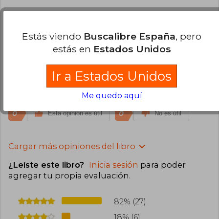
Usuario Anónimo
Lunes 25 de Agosto,
2025
Estás viendo
Buscalibre España
, pero
Compra Verificada
estás en
Estados Unidos
Me gusto, al empezar a leer como 2 personas
interactúan. Me sumergí en el libro que no pare,
era como escucharlos hablar. puede ser que me
Ir a Estados Unidos
sentí un poco identificada, estoy en un duelo
también perdí el amor de mi vida.
Me quedo aquí
0
0
Esta opinión es útil
No es útil
Cargar más opiniones del libro
¿Leíste este libro?
Inicia sesión
para poder
agregar tu propia evaluación
.
82% (27)
18% (6)