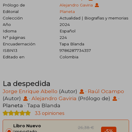
Prólogo de
Alejandro Gaviria
Editorial
Planeta
Colección
Actualidad | Biografias y memorias
Año
2024
Idioma
Español
N° páginas
224
Encuadernación
Tapa Blanda
ISBN13
9786287734357
Editado en
Colombia
La despedida
Jorge Enrique Abello
(Autor)
·
Raúl Ocampo
(Autor)
·
Alejandro Gaviria
(Prólogo de)
·
Planeta
· Tapa Blanda
33 opiniones
Libro Nuevo
26,38 €
-5%
Importado