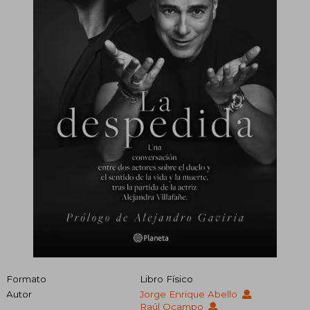
Formato
Libro Físico
Autor
Jorge Enrique Abello
Raúl Ocampo