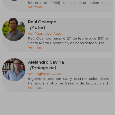
febrero de 1968) es un actor colombiano
Ver más
conocido por sus papeles protagónicos en
telenovelas como En los tacones de Eva y Yo
soy Betty, la fea.​
Raúl Ocampo
(Autor)
Ver Página del Autor
Raúl Ocampo nació el 27 de febrero de 1991 en
Santa Marta Colombia y es considerado uno de
Ver más
los mejores actores de toda Colombia. Actor
colombiano conocido por protagonizar series
como Rigo, El Aroma de la Pasión y Hermanos y
Hermanas. Interpretó a Santiago en la primera
Alejandro Gaviria
temporada de la serie Narcos.
(Prólogo de)
Ver Página del Autor
Ingeniero, economista y escritor colombiano.
Ha sido ministro de Salud y de Educación de
Ver más
Colombia. Tiene un Ph.D. en Economía de la
Universidad de California (San Diego). El diario
Portafolio lo nombró hace unos años como el
mejor profesor de Economía de Colombia.
Recibió también el Premio Simón Bolívar de
Periodismo. A lo largo de su carrera ha