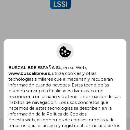
Suscríbete para recibir ofertas y
promociones
BUSCALIBRE ESPAÑA SL
, en su Web,
www.buscalibre.es
, utiliza cookies y otras
tecnologías similares que almacenan y recuperan
¿Necesitas ayuda?
información cuando navegas. Estas tecnologías
pueden servir para finalidades diversas, como
reconocer a un usuario y obtener información de sus
Ir a Centro de Soporte
hábitos de navegación. Los usos concretos que
hacemos de estas tecnologías se describen en la
información de la Política de Cookies.
En esta web, disponemos de cookies propias y de
terceros para el acceso y registro al formulario de los
Buscalibre España
. Calle Energía, 65, Nave 3 (08940),