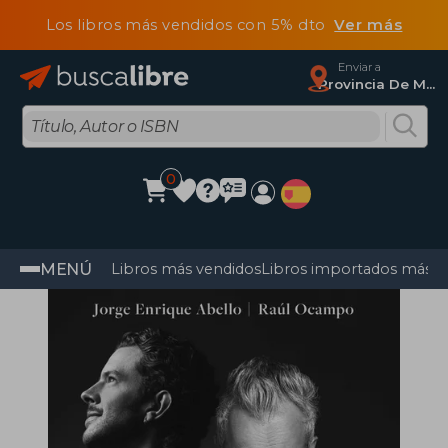
Los libros más vendidos con 5% dto
Ver más
Enviar a
Provincia De Madrid
0
MENÚ
Libros más vendidos
Libros importados más v