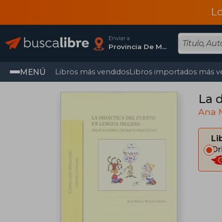
L
Enviar a
Provincia De Madrid
MENÚ
Libros más vendidos
Libros importados más v
La 
Ana M
Li
Or