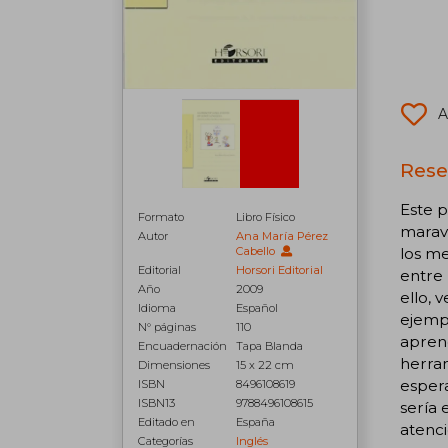
A
Rese
Este p
Formato
Libro Físico
maravi
Autor
Ana María Pérez
Cabello
los me
Editorial
Horsori Editorial
entre
Año
2009
ello, 
Idioma
Español
ejemp
N° páginas
110
apren
Encuadernación
Tapa Blanda
herram
Dimensiones
15 x 22 cm
espera
ISBN
8496108619
ISBN13
9788496108615
sería 
Editado en
España
atenci
Categorías
Inglés