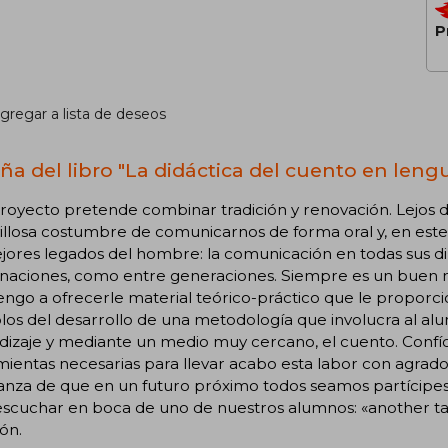
P
gregar a lista de deseos
ña del libro "La didáctica del cuento en leng
royecto pretende combinar tradición y renovación. Lejos d
llosa costumbre de comunicarnos de forma oral y, en este 
jores legados del hombre: la comunicación en todas sus d
 naciones, como entre generaciones. Siempre es un buen
vengo a ofrecerle material teórico-práctico que le proporc
los del desarrollo de una metodología que involucra al a
dizaje y mediante un medio muy cercano, el cuento. Confí
ientas necesarias para llevar acabo esta labor con agrado, 
nza de que en un futuro próximo todos seamos partícipes 
escuchar en boca de uno de nuestros alumnos: «another tale
ón.