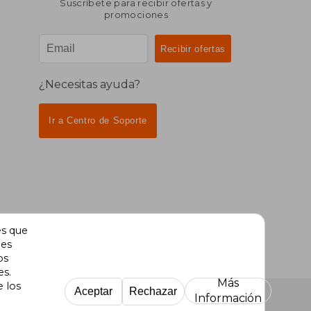
Suscríbete para recibir ofertas y
promociones
¿Necesitas ayuda?
Ir a Centro de Soporte
es que
des
os
es.
Más
e los
Aceptar
Rechazar
Información