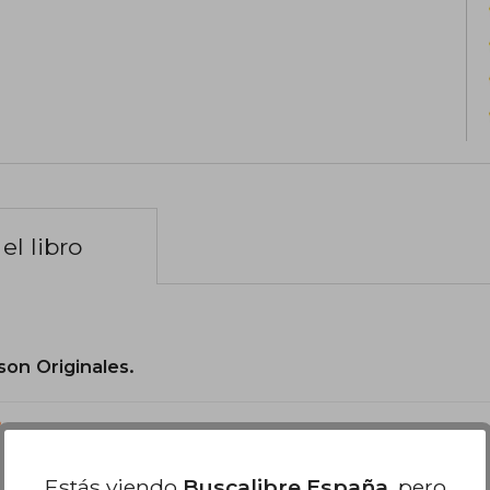
el libro
son Originales.
?
Estás viendo
Buscalibre España
, pero