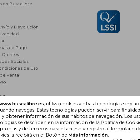
s en Buscalibre
Envío y Devolución
rivacidad
ar
rmas de Pago
 Clientes
edes Sociales
ondiciones de Uso
 de Venta
vío
res
a Lectura
www.buscalibre.es
, utiliza cookies y otras tecnologías similar
ando navegas. Estas tecnologías pueden servir para finalida
omendados
o y obtener información de sus hábitos de navegación. Los us
ogías se describen en la información de la Política de Cooki
opias y de terceros para el acceso y registro al formulario d
), Cornellà de Llobregat,
kies la recibirá en el Botón de
Más Información.