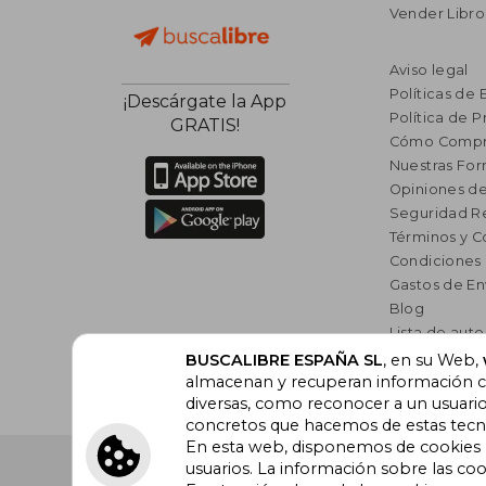
Vender Libro
Aviso legal
Políticas de 
¡Descárgate la App
Política de P
GRATIS!
Cómo Compr
Nuestras Fo
Opiniones de
Seguridad R
Términos y C
Condiciones
Gastos de En
Blog
Lista de auto
Incentivo a l
BUSCALIBRE ESPAÑA SL
, en su Web,
almacenan y recuperan información cu
Libros Rec
diversas, como reconocer a un usuari
concretos que hacemos de estas tecnol
En esta web, disponemos de cookies pr
Buscalibre España
. Calle Energía, 65, Nave 3 (08940
usuarios. La información sobre las coo
Barcelona. Derechos Reservados.