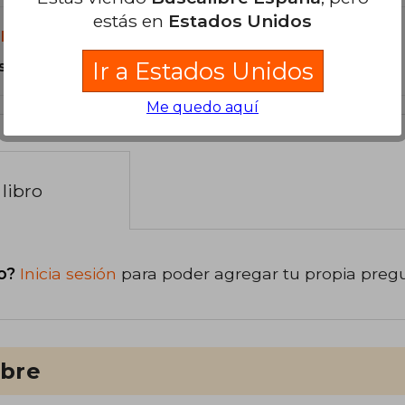
estás en
Estados Unidos
libro?
s Tapa Blanda.
Ir a Estados Unidos
Me quedo aquí
libro
o?
Inicia sesión
para poder agregar tu propia preg
ibre