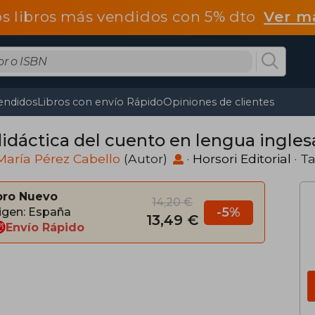
os libros más vendidos con 5% dto
Ver m
endidos
Libros con envío Rápido
Opiniones de clientes
didáctica del cuento en lengua ingles
aría Pérez Cabello
(Autor)
·
Horsori Editorial
· T
bro Nuevo
14,20 €
-5%
igen: España
13,49 €
Envío Rápido