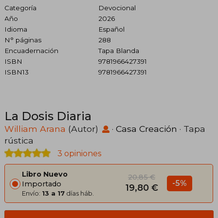
Categoría
Devocional
Año
2026
Idioma
Español
N° páginas
288
Encuadernación
Tapa Blanda
ISBN
9781966427391
ISBN13
9781966427391
La Dosis Diaria
William Arana
(Autor)
·
Casa Creación
· Tapa
rústica
3 opiniones
Libro Nuevo
20,85 €
-5%
Importado
19,80 €
Envío:
13 a 17
días háb.