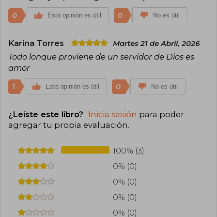
como una figura influyente dentro del ámbito
cristiano contemporáneo, destacándose por su
0
0
Esta opinión es útil
No es útil
compromiso con la enseñanza de principios
bíblicos y la formación de líderes. Su ministerio
continúa impactando a miles de personas en
Karina Torres
Martes 21 de Abril, 2026
diferentes países.
Todo lonque proviene de un servidor de Dios es
amor
1
0
Esta opinión es útil
No es útil
¿Leíste este libro?
Inicia sesión
para poder
agregar tu propia evaluación
.
100% (3)
0% (0)
0% (0)
0% (0)
0% (0)