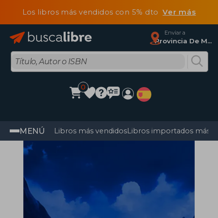
Los libros más vendidos con 5% dto
Ver más
Enviar a
Provincia De Madrid
0
MENÚ
Libros más vendidos
Libros importados más v