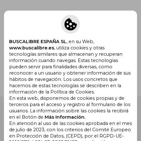
Suscríbete para recibir ofertas y
promociones
BUSCALIBRE ESPAÑA SL
, en su Web,
www.buscalibre.es
, utiliza cookies y otras
tecnologías similares que almacenan y recuperan
¿Necesitas ayuda?
información cuando navegas. Estas tecnologías
pueden servir para finalidades diversas, como
reconocer a un usuario y obtener información de sus
Ir a Centro de Soporte
hábitos de navegación. Los usos concretos que
hacemos de estas tecnologías se describen en la
información de la Política de Cookies.
En esta web, disponemos de cookies propias y de
terceros para el acceso y registro al formulario de los
Buscalibre España
. Calle Energía, 65, Nave 3 (08940),
usuarios. La información sobre las cookies la recibirá
Cornellà de Llobregat, Barcelona. Derechos Reservados.
en el Botón de
Más Información.
En atención al uso de las cookies aprobada en el mes
de julio de 2023, con los criterios del Comité Europeo
en Protección de Datos, (CEPD), por el RGPD-UE-