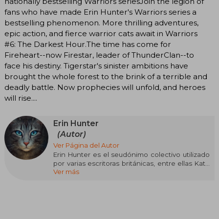
nationally bestselling Warriors seriesJoin the legion of
fans who have made Erin Hunter's Warriors series a
bestselling phenomenon. More thrilling adventures,
epic action, and fierce warrior cats await in Warriors
#6: The Darkest Hour.The time has come for
Fireheart--now Firestar, leader of ThunderClan--to
face his destiny. Tigerstar's sinister ambitions have
brought the whole forest to the brink of a terrible and
deadly battle. Now prophecies will unfold, and heroes
will rise....
Erin Hunter
(Autor)
Ver Página del Autor
Erin Hunter es el seudónimo colectivo utilizado
por varias escritoras británicas, entre ellas Kate
Ver más
Cary, Cherith Baldry, Tui Sutherland y bajo la
coordinación editorial de Victoria Holmes. Este
nombre surgió como una firma única para dar
coherencia a una saga que rápidamente
conquistó a lectores jóvenes en todo el mundo,
gracias a su universo rico en personajes felinos,