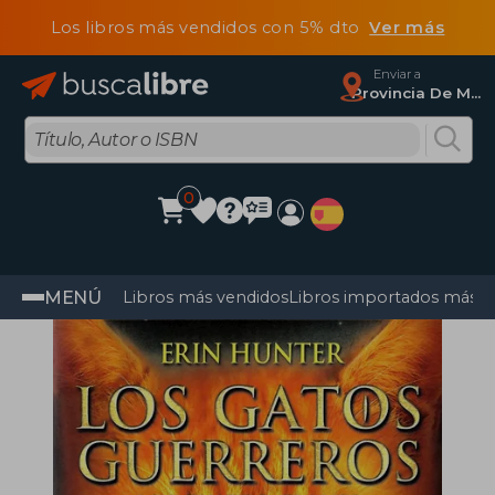
Los libros más vendidos con 5% dto
Ver más
Enviar a
Provincia De Madrid
0
MENÚ
Libros más vendidos
Libros importados más v