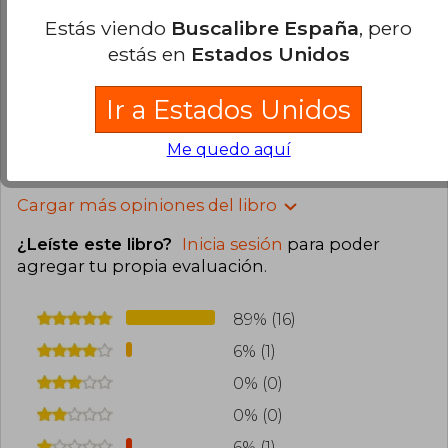
Estás viendo
Buscalibre España
, pero
David Rosero
Martes 22 de Agosto,
estás en
Estados Unidos
2023
Compra Verificada
Muy buen libro, llego en buenas condiciones
Ir a Estados Unidos
0
0
Esta opinión es útil
No es útil
Me quedo aquí
Cargar más opiniones del libro
¿Leíste este libro?
Inicia sesión
para poder
agregar tu propia evaluación
.
89% (16)
6% (1)
0% (0)
0% (0)
6% (1)