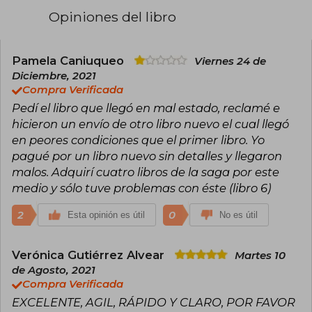
códigos de honor y batallas por la
Opiniones del libro
supervivencia. La marca “Erin Hunter” se ha
convertido en sinónimo de aventuras literarias
cargadas de emoción y lealtad.
Pamela Caniuqueo
Viernes 24 de
Su obra más emblemática es Los Gatos
Diciembre, 2021
Guerreros, serie que ha alcanzado un notable
Compra Verificada
éxito internacional y que se ha traducido a
Pedí el libro que llegó en mal estado, reclamé e
múltiples idiomas. Con una narración ágil y un
trasfondo cargado de valores como la amistad,
hicieron un envío de otro libro nuevo el cual llegó
la valentía y el sentido de comunidad, los libros
en peores condiciones que el primer libro. Yo
han consolidado a Erin Hunter como referente
pagué por un libro nuevo sin detalles y llegaron
indiscutible de la literatura juvenil de fantasía
malos. Adquirí cuatro libros de la saga por este
animal.
medio y sólo tuve problemas con éste (libro 6)
2
0
Esta opinión es útil
No es útil
Verónica Gutiérrez Alvear
Martes 10
de Agosto, 2021
Compra Verificada
EXCELENTE, AGIL, RÁPIDO Y CLARO, POR FAVOR