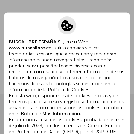
Suscríbete para recibir ofertas y
promociones
BUSCALIBRE ESPAÑA SL
, en su Web,
www.buscalibre.es
, utiliza cookies y otras
tecnologías similares que almacenan y recuperan
¿Necesitas ayuda?
información cuando navegas. Estas tecnologías
pueden servir para finalidades diversas, como
reconocer a un usuario y obtener información de sus
Ir a Centro de Soporte
hábitos de navegación. Los usos concretos que
hacemos de estas tecnologías se describen en la
información de la Política de Cookies.
En esta web, disponemos de cookies propias y de
terceros para el acceso y registro al formulario de los
Buscalibre España
. Calle Energía, 65, Nave 3 (08940),
usuarios. La información sobre las cookies la recibirá
Cornellà de Llobregat, Barcelona. Derechos Reservados.
en el Botón de
Más Información.
En atención al uso de las cookies aprobada en el mes
de julio de 2023, con los criterios del Comité Europeo
en Protección de Datos, (CEPD), por el RGPD-UE-