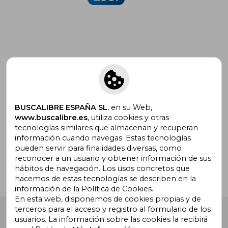
Suscríbete para recibir ofertas y
promociones
BUSCALIBRE ESPAÑA SL
, en su Web,
www.buscalibre.es
, utiliza cookies y otras
tecnologías similares que almacenan y recuperan
¿Necesitas ayuda?
información cuando navegas. Estas tecnologías
pueden servir para finalidades diversas, como
reconocer a un usuario y obtener información de sus
Ir a Centro de Soporte
hábitos de navegación. Los usos concretos que
hacemos de estas tecnologías se describen en la
información de la Política de Cookies.
En esta web, disponemos de cookies propias y de
terceros para el acceso y registro al formulario de los
Buscalibre España
. Calle Energía, 65, Nave 3 (08940),
usuarios. La información sobre las cookies la recibirá
Cornellà de Llobregat, Barcelona. Derechos Reservados.