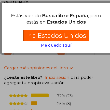
bella edición
11
1
Esta opinión es útil
No es útil
Estás viendo
Buscalibre España
, pero
estás en
Estados Unidos
Jesús Omar Monterrosas Hernández
Lunes 01 de Septiembre, 2025
Ir a Estados Unidos
Compra Verificada
Increíble, es una edición muy bonita.
Me quedo aquí
2
0
Esta opinión es útil
No es útil
Cargar más opiniones del libro
¿Leíste este libro?
Inicia sesión
para poder
agregar tu propia evaluación
.
72% (23)
25% (8)