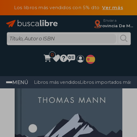
Los libros más vendidos con 5% dto
Ver más
Enviar a
Provincia De Madrid
0
MENÚ
Libros más vendidos
Libros importados más v