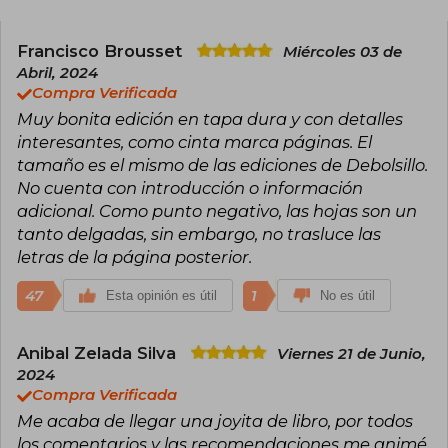
como las de Goethe, Nietzsche y
Schopenhauer.
Francisco Brousset
Miércoles 03 de
Mann alcanzó fama internacional con su
Abril, 2024
primera novela, Buddenbrooks (1901), una saga
Compra Verificada
familiar que retrata la decadencia de una familia
Muy bonita edición en tapa dura y con detalles
de comerciantes a lo largo de cuatro
generaciones, obra por la que recibió el Nobel.
interesantes, como cinta marca páginas. El
Otros títulos fundamentales de su producción
tamaño es el mismo de las ediciones de Debolsillo.
son La montaña mágica (Der Zauberberg, 1924),
No cuenta con introducción o información
una alegoría sobre la sociedad europea previa a
adicional. Como punto negativo, las hojas son un
la Primera Guerra Mundial; Muerte en Venecia
(Der Tod in Venedig, 1912), considerada una de
tanto delgadas, sin embargo, no trasluce las
sus novelas cortas más influyentes; y Doctor
letras de la página posterior.
Faustus (1947), que examina la cultura alemana
en el contexto del ascenso del nazismo.
47
1
Esta opinión es útil
No es útil
La obra de Thomas Mann es célebre por su
riqueza simbólica, ironía, profundidad
Anibal Zelada Silva
Viernes 21 de Junio,
psicológica y exploración magistral de los
dilemas de la cultura europea, influyendo en
2024
generaciones de escritores y lectores en todo
Compra Verificada
el mundo.
Me acaba de llegar una joyita de libro, por todos
los comentarios y las recomendaciones me animé