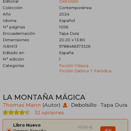
Editorial
Debolsillo
Colección
Contemporánea
Año
2024
Idioma
Español
N° páginas
1056
Encuadernación
Tapa Dura
Dimensiones
20.20 x 13.80
ISBN13
9788466373326
Editado en
España
N° edición
1
Categorías
Ficción Clásica
Ficción Satírica Y Paródica
LA MONTAÑA MÁGICA
Thomas Mann
(Autor)
·
Debolsillo
· Tapa Dura
32 opiniones
Libro Nuevo
17,95 €
-5%
Origen: España