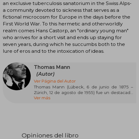
an exclusive tuberculosis sanatorium in the Swiss Alps-
a community devoted to sickness that serves as a
fictional microcosm for Europe in the days before the
First World War. To this hermetic and otherworldly
realm comes Hans Castorp, an "ordinary young man"
who arrives for a short visit and ends up staying for
seven years, during which he succumbs both to the
lure of eros and to the intoxication of ideas.
Thomas Mann
(Autor)
Ver Página del Autor
Thomas Mann (Lübeck, 6 de junio de 1875 –
Zúrich, 12 de agosto de 1955) fue un destacado
Ver más
escritor, novelista, ensayista y crítico social
alemán, considerado uno de los grandes
exponentes de la literatura del siglo XX y
galardonado con el Premio Nobel de Literatura
en 1929. Su obra se caracteriza por un análisis
profundo de la vida burguesa, la psicología del
artista y la crisis espiritual de la Europa moderna,
Opiniones del libro
inspirándose en corrientes filosóficas y literarias