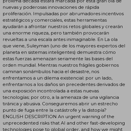
próxima década estará marcada por esta gran ola de
nuevas y poderosas innovaciones de rápida
proliferación. Impulsadas por abrumadores incentivos
estratégicos y comerciales, estas herramientas
ayudarán a afrontar nuestros retos globales y crearán
una enorme riqueza, pero también provocarán
revueltas a una escala antes inimaginable. En La ola
que viene, Suleyman (uno de los mayores expertos del
planeta en sistemas inteligentes) demuestra cómo
estas fuerzas amenazan seriamente las bases del
orden mundial. Mientras nuestros frágiles gobiernos
caminan sonámbulos hacia el desastre, nos
enfrentamos a un dilema existencial: por un lado,
enfrentarnos a los daños sin precedentes derivados de
una exposición incontrolada a estas nuevas
tecnologías; por otro, a la amenaza de una vigilancia
tiránica y abusiva. Conseguiremos abrir un estrecho
punto de fuga entre la catástrofe y la distopía?
ENGLISH DESCRIPTION An urgent warning of the
unprecedented risks that AI and other fast-developing
technologies pose to global order, and how we might