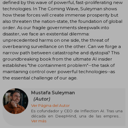
defined by this wave of powerful, fast-proliferating new
technologies. In The Coming Wave, Suleyman shows
how these forces will create immense prosperity but
also threaten the nation-state, the foundation of global
order. As our fragile governments sleepwalk into
disaster, we face an existential dilemma:
unprecedented harms on one side, the threat of
overbearing surveillance on the other. Can we forge a
narrow path between catastrophe and dystopia? This
groundbreaking book from the ultimate AI insider
establishes "the containment problem"--the task of
maintaining control over powerful technologies--as
the essential challenge of our age.
Mustafa Suleyman
(Autor)
Ver Página del Autor
Es cofundador y CEO de Inflection AI. Tras una
década en DeepMind, una de las empresas
Ver más
punteras en inteligencia artificial a escala
internacional (de la que fue cofundador y que