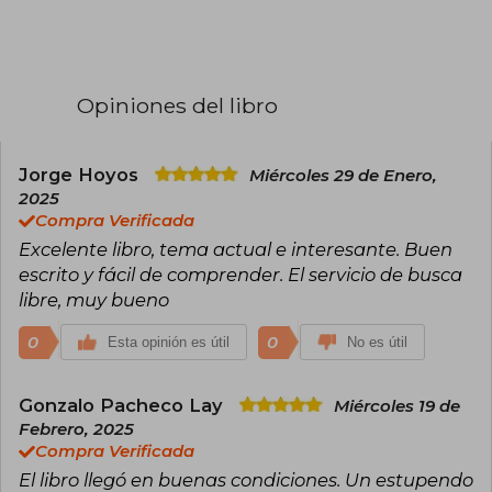
Google adquirió en 2014), en 2019 pasó a ocupar
un puesto de vicepresidente de gestión de
productos y políticas de IA en el gigante tech
de Mountain View. Tres años más tarde, tras
abandonar la compañía, puso en marcha
Opiniones del libro
Inflection AI junto a Reid Hoffman y Karén
Simonyan. Esta startup de autoaprendizaje ha
sido responsable del desarrollo del chatbot Pi.
Vive en Palo Alto, California.
Jorge Hoyos
Miércoles 29 de Enero,
2025
Compra Verificada
Excelente libro, tema actual e interesante. Buen
escrito y fácil de comprender. El servicio de busca
libre, muy bueno
0
0
Esta opinión es útil
No es útil
Gonzalo Pacheco Lay
Miércoles 19 de
Febrero, 2025
Compra Verificada
El libro llegó en buenas condiciones. Un estupendo