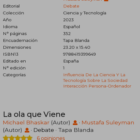
Editorial
Debate
Colección
Ciencia y Tecnología
Año
2023
Idioma
Español
N° páginas
352
Encuadernación
Tapa Blanda
Dimensiones
23.20 x 15.40
ISBN13
9788419399649
Editado en
España
N° edición
1
Categorías
Influencia De La Ciencia Y La
Tecnología Sobre La Sociedad
Interacción Persona-Ordenador
La ola que Viene
Michael Bhaskar
(Autor)
·
Mustafa Suleyman
(Autor)
·
Debate
· Tapa Blanda
6 opiniones