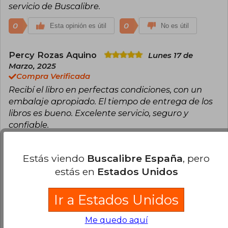
servicio de Buscalibre.
0
0
Esta opinión es útil
No es útil
Percy Rozas Aquino
Lunes 17 de
Marzo, 2025
Compra Verificada
Recibí el libro en perfectas condiciones, con un
embalaje apropiado. El tiempo de entrega de los
libros es bueno. Excelente servicio, seguro y
confiable.
0
0
Esta opinión es útil
No es útil
Estás viendo
Buscalibre España
, pero
estás en
Estados Unidos
Percy Saul Rondan Chuzon
Domingo
27 de Abril, 2025
Compra Verificada
Ir a Estados Unidos
Excelente libro sobre el impacto de la IA en la
sociedad, y sus consecuencias a futuro si no es
Me quedo aquí