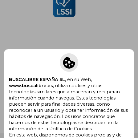
Suscríbete para recibir ofertas y
promociones
BUSCALIBRE ESPAÑA SL
, en su Web,
www.buscalibre.es
, utiliza cookies y otras
tecnologías similares que almacenan y recuperan
¿Necesitas ayuda?
información cuando navegas. Estas tecnologías
pueden servir para finalidades diversas, como
reconocer a un usuario y obtener información de sus
Ir a Centro de Soporte
hábitos de navegación. Los usos concretos que
hacemos de estas tecnologías se describen en la
información de la Política de Cookies.
En esta web, disponemos de cookies propias y de