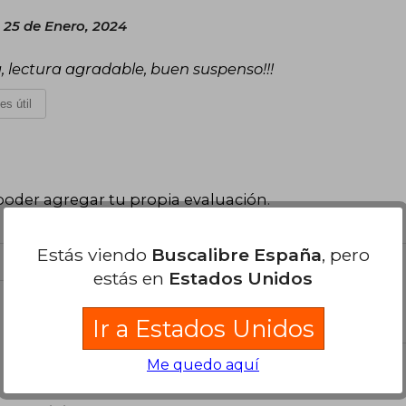
 25 de Enero, 2024
 lectura agradable, buen suspenso!!!
es útil
poder agregar tu propia evaluación
.
Estás viendo
Buscalibre España
, pero
estás en
Estados Unidos
el libro
Ir a Estados Unidos
Me quedo aquí