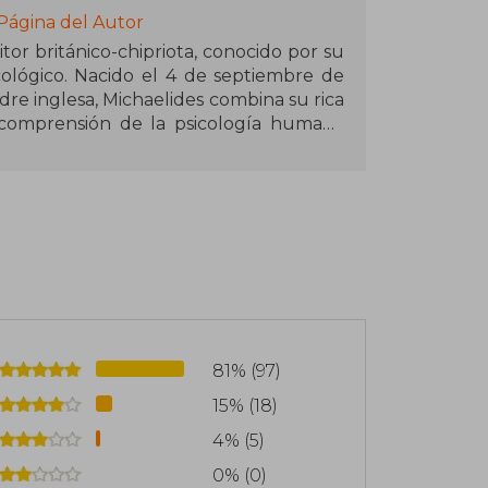
Página del Autor
tor británico-chipriota, conocido por su
cológico. Nacido el 4 de septiembre de
dre inglesa, Michaelides combina su rica
comprensión de la psicología humana
 suspenso.
enciosa", se convirtió en un fenómeno
puestos en las listas de bestsellers del
más de 40 idiomas. Este thriller, que
na a través de una trama llena de giros
ríticos como de lectores, consolidando a
 prometedoras del género.
81% (97)
15% (18)
4% (5)
0% (0)