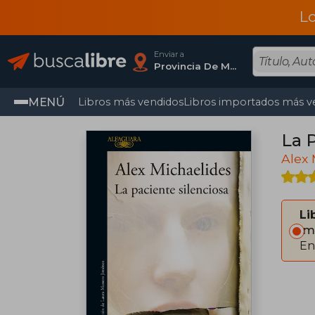
L
Enviar a
Provincia De Madrid
MENÚ
Libros más vendidos
Libros importados más v
La 
Alex 
Li
Im
En