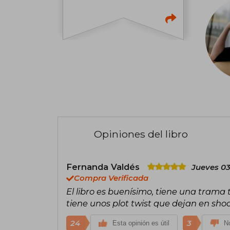
Opiniones del libro
Fernanda Valdés
Jueves 03
Compra Verificada
El libro es buenísimo, tiene una trama 
tiene unos plot twist que dejan en sho
24
3
Esta opinión es útil
No