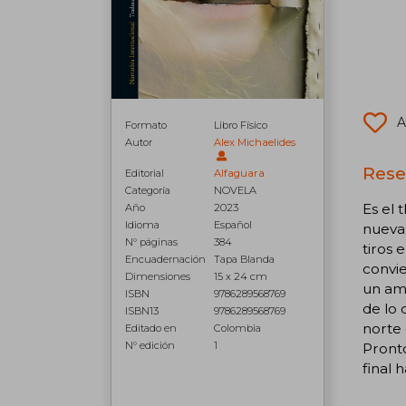
A
Formato
Libro Físico
Autor
Alex Michaelides
Rese
Editorial
Alfaguara
Categoría
NOVELA
Es el 
Año
2023
Idioma
Español
nueva 
N° páginas
384
tiros 
Encuadernación
Tapa Blanda
convie
Dimensiones
15 x 24 cm
un am
ISBN
9786289568769
de lo 
ISBN13
9786289568769
norte 
Editado en
Colombia
N° edición
1
Pronto
final 