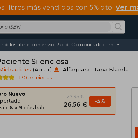
os libros más vendidos con 5% dto
Ver m
endidos
Libros con envío Rápido
Opiniones de clientes
Paciente Silenciosa
Michaelides
(Autor)
·
Alfaguara
· Tapa Blanda
120 opiniones
bro Nuevo
27,95 €
-5%
portado
26,56 €
vío:
6 a 9
días háb.