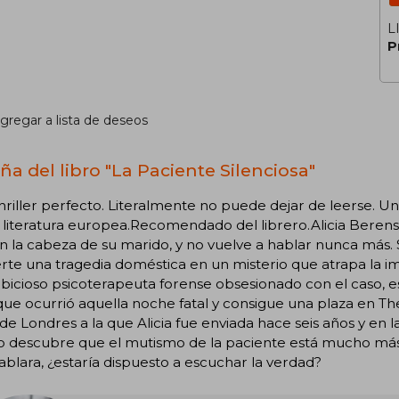
L
P
gregar a lista de deseos
ña del libro "La Paciente Silenciosa"
thriller perfecto. Literalmente no puede dejar de leerse. U
literatura europea.Recomendado del librero.Alicia Berenso
en la cabeza de su marido, y no vuelve a hablar nunca más. 
rte una tragedia doméstica en un misterio que atrapa la i
bicioso psicoterapeuta forense obsesionado con el caso, 
que ocurrió aquella noche fatal y consigue una plaza en Th
de Londres a la que Alicia fue enviada hace seis años y en l
 descubre que el mutismo de la paciente está mucho más e
hablara, ¿estaría dispuesto a escuchar la verdad?