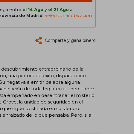
lega entre
el 14 Ago
y
el 21 Ago
a
rovincia de Madrid
.
Seleccionar ubicación
Comparte y gana dinero
n descubrimiento extraordinario de la
n, una pintora de éxito, dispara cinco
Su negativa a emitir palabra alguna
maginación de toda Inglaterra. Theo Faber,
está empeñado en desentrañar el misterio
e Grove, la unidad de seguridad en el
a que sigue obstinada en su silencio.
nraizado de lo que pensaba. Pero, si al