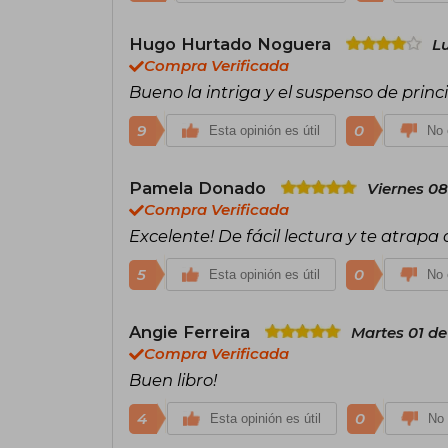
Hugo Hurtado Noguera
L
Compra Verificada
Bueno la intriga y el suspenso de princi
9
0
Esta opinión es útil
No 
Pamela Donado
Viernes 08
Compra Verificada
Excelente! De fácil lectura y te atrapa 
5
0
Esta opinión es útil
No 
Angie Ferreira
Martes 01 de
Compra Verificada
Buen libro!
4
0
Esta opinión es útil
No 