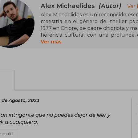
Alex Michaelides
(Autor)
Ver 
Alex Michaelides es un reconocido escri
maestría en el género del thriller psi
1977 en Chipre, de padre chipriota y ma
herencia cultural con una profunda 
para crear historias intensas y llenas de
Ver más
Su debut literario, "La paciente sil
internacional, alcanzando los primeros 
New York Times y siendo traducido a 
explora los misterios de la mente huma
inesperados, recibió elogios tanto de c
Michaelides como una de las voces más
 de Agosto, 2023
tan intrigante que no puedes dejar de leer y
ck a cualquiera.
 es útil