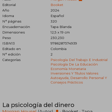
Editorial
Booket
Año
2024
Idioma
Español
N° páginas
320
Encuadernación
Tapa Blanda
Dimensiones
12,5 x 19 cm
Peso
230,230
ISBN13
9786287574939
Editado en
Colombia
N° edición
2
Categorías
Psicología Del Trabajo E Industrial
Psicología De La Educación
Economía Monetaria
Inversiones Y Títulos Valores
Autoayuda, Desarrollo Personal Y
Consejos Prácticos
La psicología del dinero
Morgan Housel
(Autor)
·
Booket
· Tapa