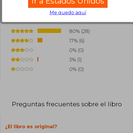
Ir a Estados Unidos
¿Leíste este libro?
Inicia sesión
para poder
Me quedo aquí
agregar tu propia evaluación
.
80% (28)
17% (6)
0% (0)
3% (1)
0% (0)
Preguntas frecuentes sobre el libro
¿El libro es original?