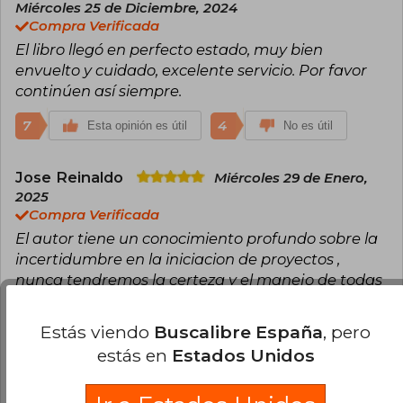
Miércoles 25 de Diciembre, 2024
Compra Verificada
El libro llegó en perfecto estado, muy bien
envuelto y cuidado, excelente servicio. Por favor
continúen así siempre.
7
4
Esta opinión es útil
No es útil
Jose Reinaldo
Miércoles 29 de Enero,
2025
Compra Verificada
El autor tiene un conocimiento profundo sobre la
incertidumbre en la iniciacion de proyectos ,
nunca tendremos la certeza y el manejo de todas
laa variables cuando iniciamos enpredeimientos
Estás viendo
Buscalibre España
, pero
5
2
Esta opinión es útil
No es útil
estás en
Estados Unidos
Cargar más opiniones del libro