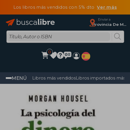
Los libros más vendidos con 5% dto
Ver más
Enviar a
Provincia De Madrid
0
MENÚ
Libros más vendidos
Libros importados más v