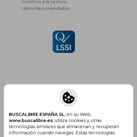
Incentivo a la Lectura
Libros Recomendados
Suscríbete para recibir ofertas y
promociones
BUSCALIBRE ESPAÑA SL
, en su Web,
www.buscalibre.es
, utiliza cookies y otras
tecnologías similares que almacenan y recuperan
¿Necesitas ayuda?
información cuando navegas. Estas tecnologías