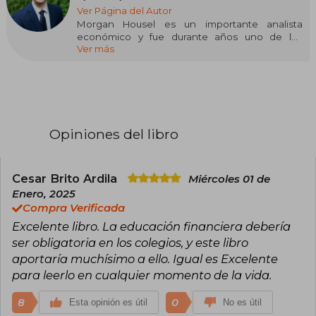
Ver Página del Autor
Morgan Housel es un importante analista
económico y fue durante años uno de los
Ver más
columnistas estrellas del Wall Street Journal. Es
un experto del Behavioral Investing y socio de
The Collaborative Fund, una empresa de capital
de riesgo que apoya a empresas jóvenes que
están haciendo avanzar al mundo. Ha sido dos
veces ganador del premio Best in Business
Award, así como dos veces finalista del Gerald
Opiniones del libro
Loeb Award, galardones que reconocen la
excelencia en el periodismo en los campos de
los negocios, las finanzas y la economía.
Cesar Brito Ardila
Miércoles 01 de
Enero, 2025
Compra Verificada
Excelente libro. La educación financiera debería
ser obligatoria en los colegios, y este libro
aportaría muchísimo a ello. Igual es Excelente
para leerlo en cualquier momento de la vida.
8
0
Esta opinión es útil
No es útil