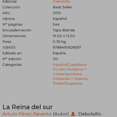
Editorial
Debolsillo
Colección
Best Seller
Año
2015
Idioma
Español
N° páginas
544
Encuadernación
Tapa Blanda
Dimensiones
19.00 x 12.50
Peso
0.39 kg.
ISBN13
9788490626597
Editado en
España
N° edición
00
Categorías
Español/castellano
Ficción Moderna Y
Contemporánea
Crímenes Y Misterio
Thriller/suspense
La Reina del sur
Arturo Pérez-Reverte
(Autor)
·
Debolsillo
·