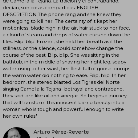
de Camelia la Tejana. La traición y el contrabando,
decían, son cosas compartidas. ENGLISH
DESCRIPTION The phone rang and she knew they
were going to kill her. The certainty of it kept her
motionless, blade high in the air, hair stuck to her face,
a cloud of steam and drops of water cursing down the
tiles. Blip, blip. Frozen, she held her breath as if the
stillness, or the silence, could somehow change the
course of the past. Blip, blip. She was sitting in the
bathtub, in the middle of shaving her right leg, soapy
water rising to her waist, her flesh full of goose-bumps
the warm water did nothing to ease. Blip, blip. In her
bedroom, the stereo blasted Los Tigres del Norte
singing Camelia la Tejana -betrayal and contraband,
they said, are like oil and vinegar. So begins a journey
that will transform this innocent barrio beauty into a
woman who is tough and powerful enough to write
her own rules."
Arturo Pérez-Reverte