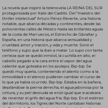
La novela que inspiró la telenovela LA REINA DEL SUR
protagonizada por Kate del Castillo. Del "maestro del
thriller intelectual" Arturo Pérez-Reverte, una historia
notable, que abarca décadas y continentes, desde las
polvorientas calles de México hasta las brillantes aguas
de la costa de Marruecos, el Estrecho de Gibraltar y
España, en una historia que abarca sensualidad y
crueldad, amor y traición, y vida y muerte. Sonó el
teléfono y supo que la iban a matar. Lo supo con tanta
certeza que se quedó inmóvil, la cuchilla en alto, el
cabello pegado a la cara entre el vapor del agua
caliente que goteaba en los azulejos. Bip-bip. Se
quedó muy quieta, conteniendo el aliento como si la
inmovilidad o el silencio pudieran cambiar el curso de
lo que ya había ocurrido. Bip-bip. Estaba en la bañera,
depilándose la pierna derecha, el agua jabonosa por la
cintura, y su piel desnuda se erizó igual que si acabara
de reventar el grifo del agua fría. Bip-bip. En el estéreo
del dormitorio, los Tigres del Norte cantaban historias