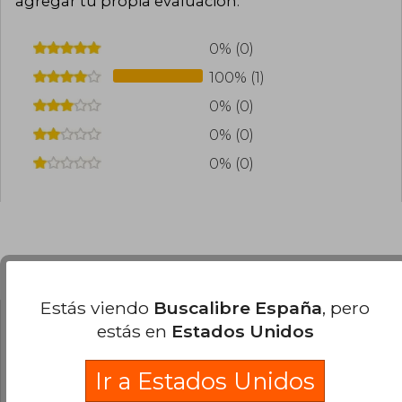
agregar tu propia evaluación
.
en español.
0% (0)
100% (1)
0% (0)
0% (0)
0% (0)
Preguntas frecuentes sobre el libro
Estás viendo
Buscalibre España
, pero
estás en
Estados Unidos
¿El libro es original?
Todos los libros de nuestro
Ir a Estados Unidos
catálogo son Originales.