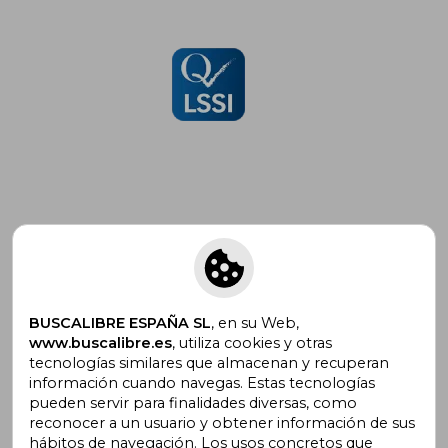
Suscríbete para recibir ofertas y
promociones
BUSCALIBRE ESPAÑA SL
, en su Web,
www.buscalibre.es
, utiliza cookies y otras
tecnologías similares que almacenan y recuperan
¿Necesitas ayuda?
información cuando navegas. Estas tecnologías
pueden servir para finalidades diversas, como
reconocer a un usuario y obtener información de sus
Ir a Centro de Soporte
hábitos de navegación. Los usos concretos que