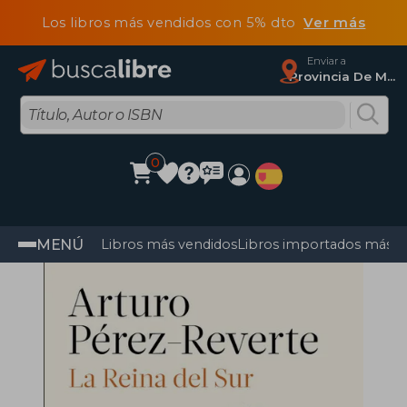
Los libros más vendidos con 5% dto
Ver más
Enviar a
Provincia De Madrid
0
MENÚ
Libros más vendidos
Libros importados más v