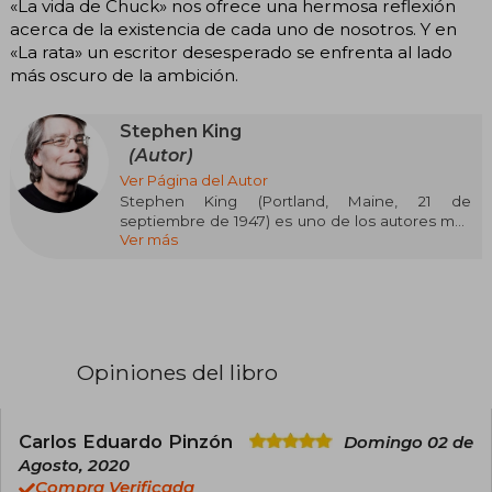
«La vida de Chuck» nos ofrece una hermosa reflexión
acerca de la existencia de cada uno de nosotros. Y en
«La rata» un escritor desesperado se enfrenta al lado
más oscuro de la ambición.
Stephen King
(Autor)
Ver Página del Autor
Stephen King (Portland, Maine, 21 de
septiembre de 1947) es uno de los autores más
Ver más
influyentes y prolíficos de la literatura
contemporánea, célebre por revitalizar el
género del terror y conquistar a millones de
lectores en todo el mundo. Se graduó en
Lengua Inglesa por la Universidad de Maine y
trabajó como profesor antes de dedicarse por
completo a la escritura tras el éxito de su
Opiniones del libro
primera novela, Carrie (1974). Desde entonces,
ha publicado más de 60 novelas y cientos de
relatos cortos, muchos bajo el seudónimo
Richard Bachman, con títulos emblemáticos
Carlos Eduardo Pinzón
Domingo 02 de
como El resplandor, IT, Misery, La torre oscura,
Agosto, 2020
Cementerio de animales y La milla verde,
Compra Verificada