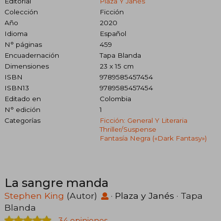
Editorial
Plaza Y Janés
Colección
Ficción
Año
2020
Idioma
Español
N° páginas
459
Encuadernación
Tapa Blanda
Dimensiones
23 x 15 cm
ISBN
9789585457454
ISBN13
9789585457454
Editado en
Colombia
N° edición
1
Categorías
Ficción: General Y Literaria
Thriller/suspense
Fantasía Negra («dark Fantasy»)
La sangre manda
Stephen King
(Autor)
·
Plaza y Janés
· Tapa
Blanda
34 opiniones