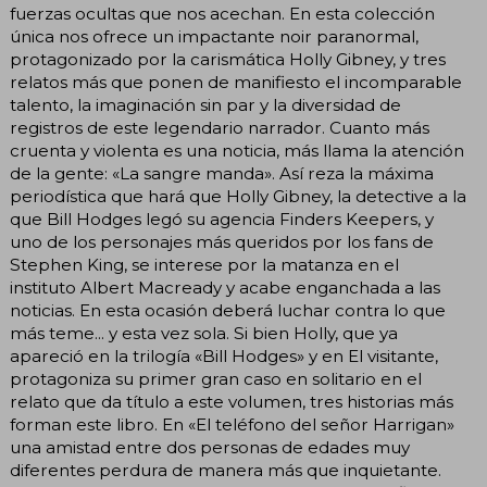
fuerzas ocultas que nos acechan. En esta colección
única nos ofrece un impactante noir paranormal,
protagonizado por la carismática Holly Gibney, y tres
relatos más que ponen de manifiesto el incomparable
talento, la imaginación sin par y la diversidad de
registros de este legendario narrador. Cuanto más
cruenta y violenta es una noticia, más llama la atención
de la gente: «La sangre manda». Así reza la máxima
periodística que hará que Holly Gibney, la detective a la
que Bill Hodges legó su agencia Finders Keepers, y
uno de los personajes más queridos por los fans de
Stephen King, se interese por la matanza en el
instituto Albert Macready y acabe enganchada a las
noticias. En esta ocasión deberá luchar contra lo que
más teme... y esta vez sola. Si bien Holly, que ya
apareció en la trilogía «Bill Hodges» y en El visitante,
protagoniza su primer gran caso en solitario en el
relato que da título a este volumen, tres historias más
forman este libro. En «El teléfono del señor Harrigan»
una amistad entre dos personas de edades muy
diferentes perdura de manera más que inquietante.