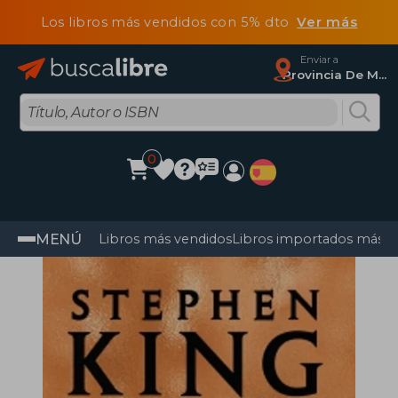
Los libros más vendidos con 5% dto
Ver más
Enviar a
Provincia De Madrid
0
MENÚ
Libros más vendidos
Libros importados más v