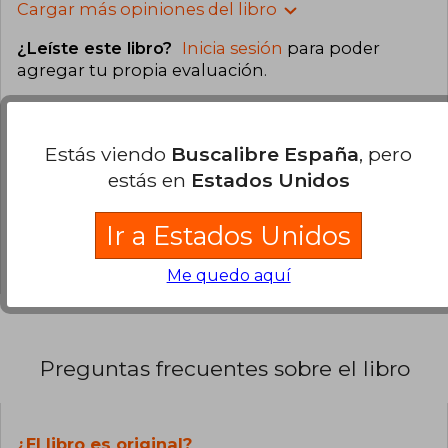
Cargar más opiniones del libro
¿Leíste este libro?
Inicia sesión
para poder
agregar tu propia evaluación
.
91% (31)
Estás viendo
Buscalibre España
, pero
9% (3)
estás en
Estados Unidos
0% (0)
0% (0)
Ir a Estados Unidos
0% (0)
Me quedo aquí
Preguntas frecuentes sobre el libro
¿El libro es original?