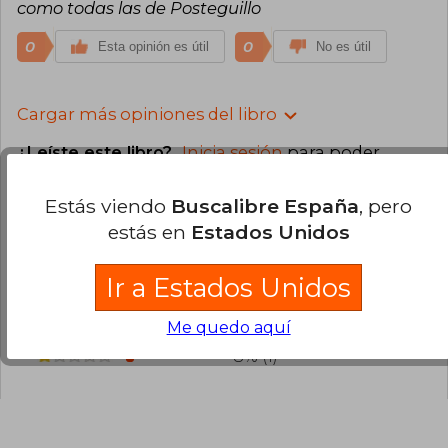
como todas las de Posteguillo
0
0
Esta opinión es útil
No es útil
Cargar más opiniones del libro
¿Leíste este libro?
Inicia sesión
para poder
agregar tu propia evaluación
.
Estás viendo
Buscalibre España
, pero
92% (12)
estás en
Estados Unidos
0% (0)
Ir a Estados Unidos
0% (0)
0% (0)
Me quedo aquí
8% (1)