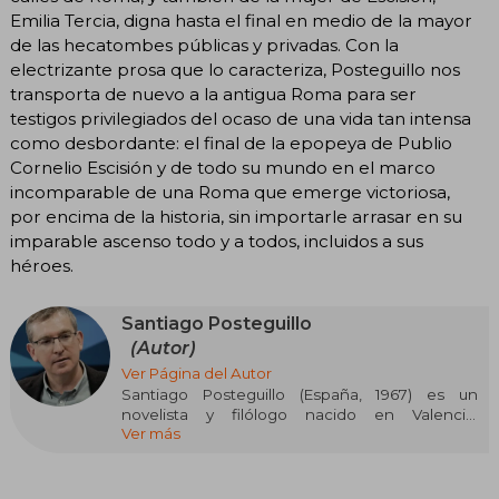
Emilia Tercia, digna hasta el final en medio de la mayor
de las hecatombes públicas y privadas. Con la
electrizante prosa que lo caracteriza, Posteguillo nos
transporta de nuevo a la antigua Roma para ser
testigos privilegiados del ocaso de una vida tan intensa
como desbordante: el final de la epopeya de Publio
Cornelio Escisión y de todo su mundo en el marco
incomparable de una Roma que emerge victoriosa,
por encima de la historia, sin importarle arrasar en su
imparable ascenso todo y a todos, incluidos a sus
héroes.
Santiago Posteguillo
(Autor)
Ver Página del Autor
Santiago Posteguillo (España, 1967) es un
novelista y filólogo nacido en Valencia,
Ver más
especializado en novela histórica ambientada
en la antigua Roma. Es autor de trilogías exitosas
como la de Escipión (Africanus, el hijo del
cónsul, Las legiones malditas, La traición de