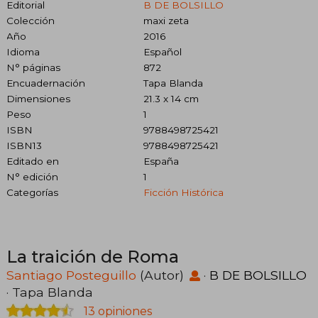
Editorial
B DE BOLSILLO
Colección
maxi zeta
Año
2016
Idioma
Español
N° páginas
872
Encuadernación
Tapa Blanda
Dimensiones
21.3 x 14 cm
Peso
1
ISBN
9788498725421
ISBN13
9788498725421
Editado en
España
N° edición
1
Categorías
Ficción Histórica
La traición de Roma
Santiago Posteguillo
(Autor)
·
B DE BOLSILLO
· Tapa Blanda
13 opiniones