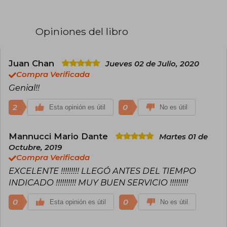
Roma) y la de Trajano. Su novela Yo, Julia obtuvo
el Premio Planeta en 2018, consolidando su
prestigio como uno de los principales autores
Opiniones del libro
de novela histórica en español. Además de su
labor literaria, es profesor universitario de
lengua y literatura inglesa y ha publicado
numerosos ensayos académicos.
Juan Chan
Jueves 02 de Julio, 2020
Compra Verificada
Genial!!
2
0
Esta opinión es útil
No es útil
Mannucci Mario Dante
Martes 01 de
Octubre, 2019
Compra Verificada
EXCELENTE !!!!!!!!! LLEGÓ ANTES DEL TIEMPO
INDICADO !!!!!!!!!! MUY BUEN SERVICIO !!!!!!!!!
0
0
Esta opinión es útil
No es útil