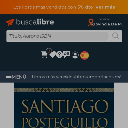
Los libros más vendidos con 5% dto
Ver más
Enviar a
Provincia De Madrid
0
MENÚ
Libros más vendidos
Libros importados más v