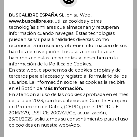
promociones
BUSCALIBRE ESPAÑA SL
, en su Web,
www.buscalibre.es
, utiliza cookies y otras
tecnologías similares que almacenan y recuperan
¿Necesitas ayuda?
información cuando navegas. Estas tecnologías
pueden servir para finalidades diversas, como
reconocer a un usuario y obtener información de sus
Ir a Centro de Soporte
hábitos de navegación. Los usos concretos que
hacemos de estas tecnologías se describen en la
información de la Política de Cookies.
En esta web, disponemos de cookies propias y de
terceros para el acceso y registro al formulario de los
Buscalibre España
. Calle Energía, 65, Nave 3 (08940),
usuarios. La información sobre las cookies la recibirá
Cornellà de Llobregat, Barcelona. Derechos Reservados.
en el Botón de
Más Información.
En atención al uso de las cookies aprobada en el mes
de julio de 2023, con los criterios del Comité Europeo
en Protección de Datos, (CEPD), por el RGPD-UE-
2016/679, LSSI-CE-2002/21/CE, actualización,
23/01/2025, solicitamos su consentimiento para el uso
de cookies en nuestra web/App.
Buscalibre Argentina
|
Buscalibre Chile
|
Buscalibre
Colombia
|
Buscalibre Ecuador
|
Buscalibre España
|