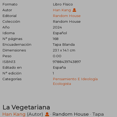
Formato
Libro Físico
Autor
Han Kang
Editorial
Random House
Colección
Random House
Año
2024
Idioma
Español
N° páginas
168
Encuadernación
Tapa Blanda
Dimensiones
23.1 x 14.1 cm
Peso
0.00
ISBN13
9788439743897
Editado en
España
N° edición
1
Categorías
Pensamiento E Ideología
Ecologista
La Vegetariana
Han Kang
(Autor)
·
Random House
· Tapa