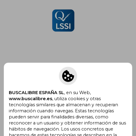
Suscríbete para recibir ofertas y
promociones
BUSCALIBRE ESPAÑA SL
, en su Web,
www.buscalibre.es
, utiliza cookies y otras
tecnologías similares que almacenan y recuperan
¿Necesitas ayuda?
información cuando navegas. Estas tecnologías
pueden servir para finalidades diversas, como
reconocer a un usuario y obtener información de sus
Ir a Centro de Soporte
hábitos de navegación. Los usos concretos que
hacemos de estas tecnologías se describen en la