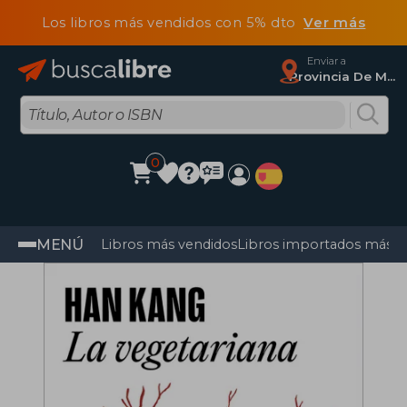
Los libros más vendidos con 5% dto
Ver más
Enviar a
Provincia De Madrid
0
MENÚ
Libros más vendidos
Libros importados más v