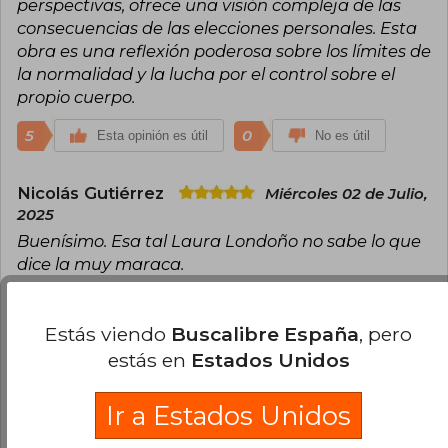
perspectivas, ofrece una visión compleja de las
consecuencias de las elecciones personales. Esta
obra es una reflexión poderosa sobre los límites de
la normalidad y la lucha por el control sobre el
propio cuerpo.
5
0
Esta opinión es útil
No es útil
Nicolás Gutiérrez
Miércoles 02 de Julio,
2025
Buenísimo. Esa tal Laura Londoño no sabe lo que
dice la muy maraca.
5
2
Esta opinión es útil
No es útil
Estás viendo
Buscalibre España
, pero
estás en
Estados Unidos
Cargar más opiniones del libro
¿Leíste este libro?
Inicia sesión
para poder
Ir a Estados Unidos
agregar tu propia evaluación
.