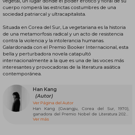
vegetal, un lugar donde el poder erótico y floral de su
cuerpo romperá las estrictas costumbres de una
sociedad patriarcal y ultracapitalista.
Situada en Corea del Sur, La vegetariana es la historia
de una metamorfosis radical y un acto de resistencia
contra la violencia y la intolerancia humanas.
Galardonada con el Premio Booker Internacional, esta
bella y perturbadora novela catapultó
internacionalmente a la que es una de las voces más
interesantes y provocadoras de la literatura asiática
contemporánea.
Han Kang
(Autor)
Ver Página del Autor
Han Kang (Gwangju, Corea del Sur, 1970),
ganadora del Premio Nobel de Literatura 2024,
Ver más
Su carrera literaria comenzó en 1993 con la
publicación de varios poemas en la revista
"Literatura y Sociedad".