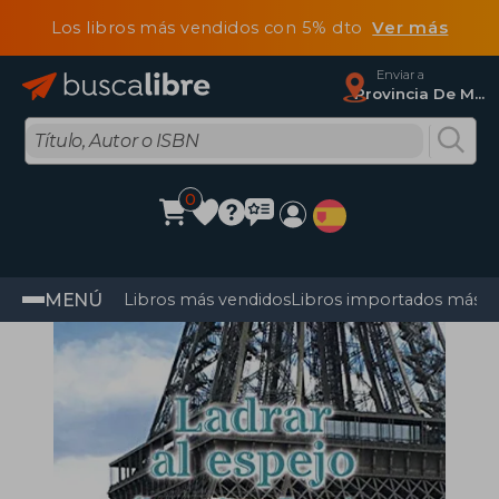
Los libros más vendidos con 5% dto
Ver más
Enviar a
Provincia De Madrid
0
MENÚ
Libros más vendidos
Libros importados más v