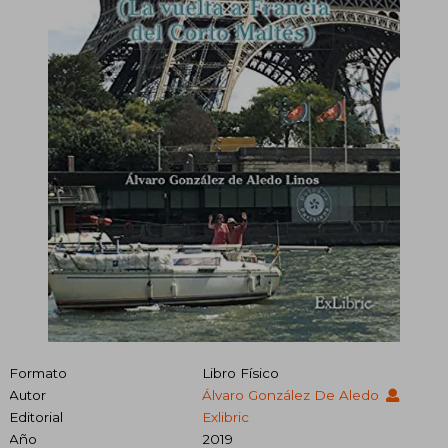
Formato
Libro Físico
Autor
Álvaro González De Aledo
Editorial
Exlibric
Año
2019