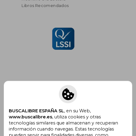
Libros Recomendados
Suscríbete para recibir ofertas y
promociones
BUSCALIBRE ESPAÑA SL
, en su Web,
www.buscalibre.es
, utiliza cookies y otras
tecnologías similares que almacenan y recuperan
¿Necesitas ayuda?
información cuando navegas. Estas tecnologías
pueden servir para finalidades diversas, como