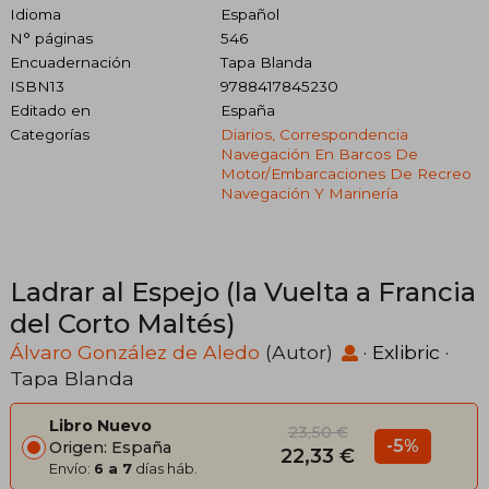
Idioma
Español
N° páginas
546
Encuadernación
Tapa Blanda
ISBN13
9788417845230
Editado en
España
Categorías
Diarios, Correspondencia
Navegación En Barcos De
Motor/embarcaciones De Recreo
Navegación Y Marinería
Ladrar al Espejo (la Vuelta a Francia
del Corto Maltés)
Álvaro González de Aledo
(Autor)
·
Exlibric
·
Tapa Blanda
Libro Nuevo
23,50 €
-5%
Origen: España
22,33 €
Envío:
6 a 7
días háb.