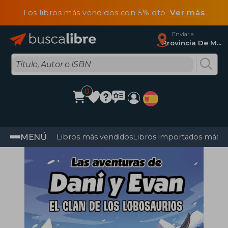
Los libros más vendidos con 5% dto
Ver más
Enviar a
Provincia De Madrid
0
MENÚ
Libros más vendidos
Libros importados más v