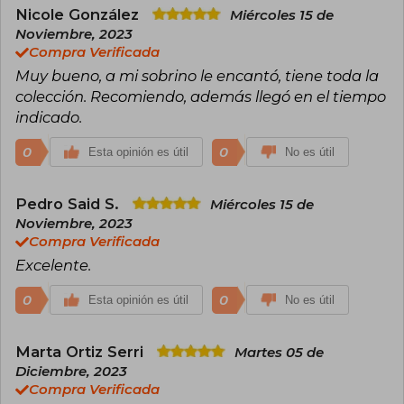
diversión.
Nicole González
Miércoles 15 de
Noviembre, 2023
Su proyecto dio el salto al mundo editorial con la
Compra Verificada
exitosa serie Las aventuras de Dani y Evan, en la
Muy bueno, a mi sobrino le encantó, tiene toda la
que trasladan su energía creativa a historias
llenas de acción, amistad y descubrimiento. Los
colección. Recomiendo, además llegó en el tiempo
libros reflejan su compromiso por fomentar la
indicado.
imaginación y el gusto por la ciencia desde la
infancia. Gracias a su enfoque lúdico y educativo,
0
0
Esta opinión es útil
No es útil
Dani y Evan se han consolidado como
referentes modernos en el entretenimiento
familiar y la literatura infantil interactiva.
Pedro Said S.
Miércoles 15 de
Noviembre, 2023
Compra Verificada
Excelente.
0
0
Esta opinión es útil
No es útil
Marta Ortiz Serri
Martes 05 de
Diciembre, 2023
Compra Verificada