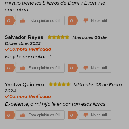
mi hijo tiene los 8 libros de Dani y Evan y le
encantan
0
0
Esta opinión es útil
No es útil
Salvador Reyes
Miércoles 06 de
Diciembre, 2023
Compra Verificada
Muy buena calidad
0
0
Esta opinión es útil
No es útil
Yaritza Quintero
Miércoles 03 de Enero,
2024
Compra Verificada
Excelente, a mi hijo le encantan esos libros
0
0
Esta opinión es útil
No es útil