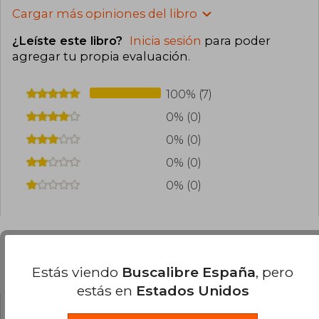
Cargar más opiniones del libro
¿Leíste este libro?
Inicia sesión
para poder
agregar tu propia evaluación
.
100% (7)
0% (0)
0% (0)
0% (0)
0% (0)
Preguntas frecuentes sobre el libro
Estás viendo
Buscalibre España
, pero
estás en
Estados Unidos