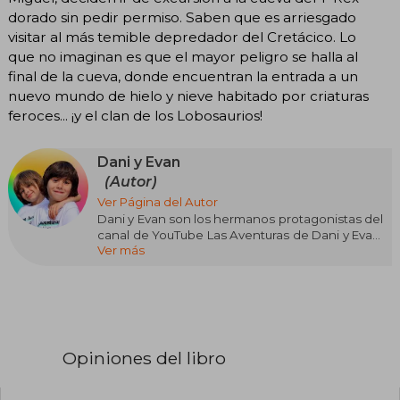
dorado sin pedir permiso. Saben que es arriesgado
visitar al más temible depredador del Cretácico. Lo
que no imaginan es que el mayor peligro se halla al
final de la cueva, donde encuentran la entrada a un
nuevo mundo de hielo y nieve habitado por criaturas
feroces... ¡y el clan de los Lobosaurios!
Dani y Evan
(Autor)
Ver Página del Autor
Dani y Evan son los hermanos protagonistas del
canal de YouTube Las Aventuras de Dani y Evan.
Ver más
Este dúo infantil es conocido por su universo de
entretenimiento educativo centrado en la
exploración, los dinosaurios y la curiosidad por el
mundo natural. Su popularidad comenzó en
plataformas digitales, donde combinaron
humor, aprendizaje y aventuras familiares,
creando una comunidad enorme de niños y
Opiniones del libro
padres que disfrutan de su contenido didáctico
y cercano. En su canal encontrarás todo tipo de
juegos, retos, unboxings y mucha mucha