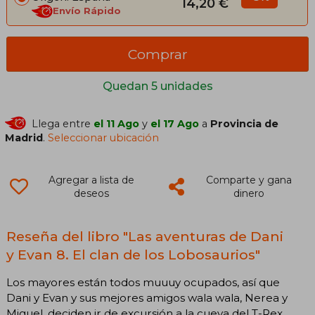
14,20 €
Envío Rápido
Comprar
Quedan 5 unidades
Llega entre
el 11 Ago
y
el 17 Ago
a
Provincia de
Madrid
.
Seleccionar ubicación
Agregar a lista de
Comparte y gana
deseos
dinero
Reseña del libro "Las aventuras de Dani
y Evan 8. El clan de los Lobosaurios"
Los mayores están todos muuuy ocupados, así que
Dani y Evan y sus mejores amigos wala wala, Nerea y
Miguel, deciden ir de excursión a la cueva del T-Rex