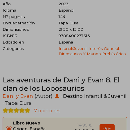
Año
2023
Idioma
Español
N° páginas
144
Encuadernación
Tapa Dura
Dimensiones
21.50 x 15.00
ISBN13
9788408277316
Editado en
España
Categorías
Infantil/juvenil, Interés General:
Dinosaurios Y Mundo Prehistórico
Las aventuras de Dani y Evan 8. El
clan de los Lobosaurios
Dani y Evan
(Autor)
·
Destino Infantil & Juvenil
· Tapa Dura
7 opiniones
Libro Nuevo
14,95 €
-5%
Origen: España