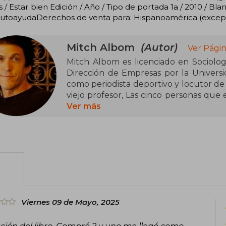
 / Estar bien Edición / Año / Tipo de portada 1a / 2010 / 
 AutoayudaDerechos de venta para: Hispanoamérica (excep
Mitch Albom
(Autor)
Ver Págin
Mitch Albom es licenciado en Sociolo
Dirección de Empresas por la Univer
como periodista deportivo y locutor de 
viejo profesor, Las cinco personas que 
fe y El guardián del tiempo.
Ver más
Viernes 09 de Mayo, 2025
ión del libro. Compré 2 y uno me llegó como