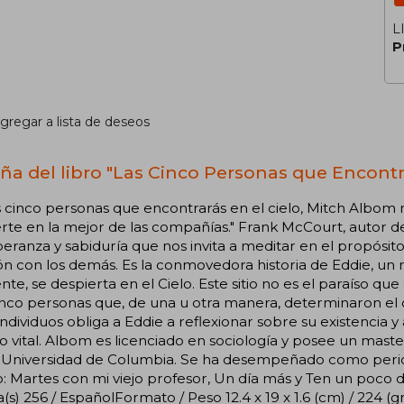
L
P
gregar a lista de deseos
ña del libro "Las Cinco Personas que Encontra
 cinco personas que encontrarás en el cielo, Mitch Albom no
rte en la mejor de las compañías." Frank McCourt, autor d
eranza y sabiduría que nos invita a meditar en el propósit
ón con los demás. Es la conmovedora historia de Eddie, un 
nte, se despierta en el Cielo. Este sitio no es el paraíso qu
nco personas que, de una u otra manera, determinaron el c
individuos obliga a Eddie a reflexionar sobre su existencia
to vital. Albom es licenciado en sociología y posee un mas
 Universidad de Columbia. Se ha desempeñado como periodi
o: Martes con mi viejo profesor, Un día más y Ten un poc
(s) 256 / EspañolFormato / Peso 12.4 x 19 x 1.6 (cm) / 224 