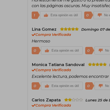
con las páginas oscuras. Muy insatisfe
1
0
Esta opinión es útil
No e
Lina Gomez
Domingo 07 de
Compra Verificada
Hermoso
0
0
Esta opinión es útil
No 
Monica Tatiana Sandoval
Compra Verificada
Excelente lectura, podemos encontrar 
0
0
Esta opinión es útil
No 
Carlos Zapata
Lunes 25 de 
Compra Verificada