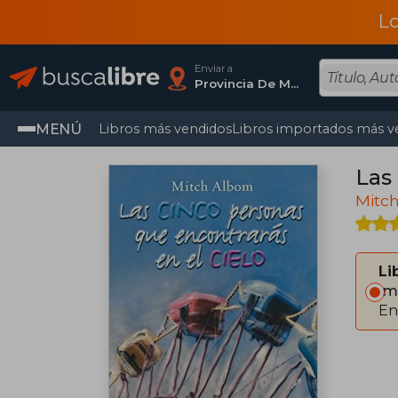
L
Enviar a
Provincia De Madrid
MENÚ
Libros más vendidos
Libros importados más v
Las
Mitc
Li
Im
En