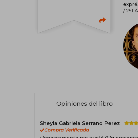
exprés
/ 251
Opiniones del libro
Sheyla Gabriela Serrano Perez
Compra Verificada
Honestamente me gustó 0 la presentac