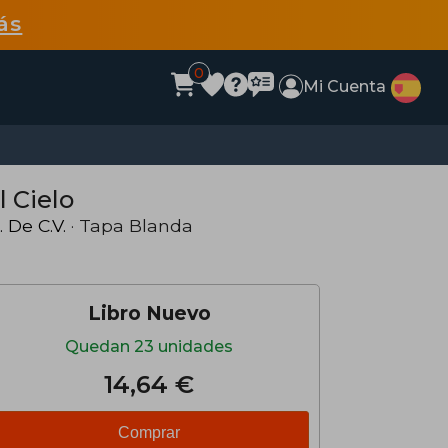
ás
0
Mi Cuenta
 Cielo
 De C.V.
· Tapa Blanda
Libro Nuevo
Quedan 23 unidades
14,64 €
Comprar