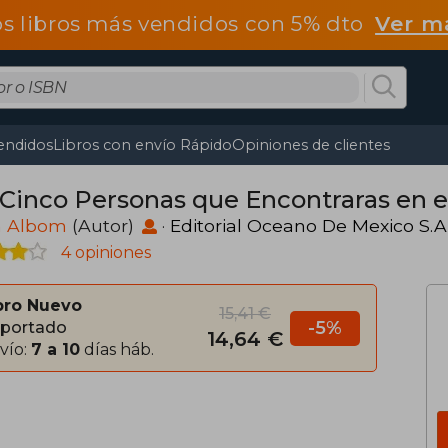
os libros más vendidos con 5% dto
Ver m
endidos
Libros con envío Rápido
Opiniones de clientes
 Cinco Personas que Encontraras en el
h Albom
(Autor)
·
Editorial Oceano De Mexico S.A.
4 opiniones
bro Nuevo
15,41 €
-5%
portado
14,64 €
vío:
7 a 10
días háb.