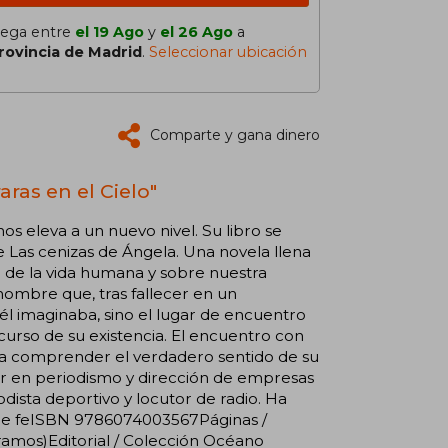
lega entre
el 19 Ago
y
el 26 Ago
a
rovincia de Madrid
.
Seleccionar ubicación
Comparte y gana dinero
ras en el Cielo"
s eleva a un nuevo nivel. Su libro se
e Las cenizas de Ángela. Una novela llena
o de la vida humana y sobre nuestra
nombre que, tras fallecer en un
e él imaginaba, sino el lugar de encuentro
urso de su existencia. El encuentro con
 y a comprender el verdadero sentido de su
ter en periodismo y dirección de empresas
sta deportivo y locutor de radio. Ha
o de feISBN 9786074003567Páginas /
(gramos)Editorial / Colección Océano