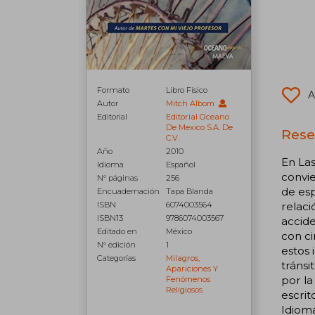
Formato
Libro Físico
A
Autor
Mitch Albom
Editorial
Editorial Oceano
De Mexico S.A. De
Rese
C.V.
Año
2010
En Las
Idioma
Español
convie
N° páginas
256
de esp
Encuadernación
Tapa Blanda
ISBN
6074003564
relaci
ISBN13
9786074003567
accide
Editado en
México
con ci
N° edición
1
estos 
Categorías
Milagros,
tránsi
Apariciones Y
por la
Fenómenos
Religiosos
escrit
Idioma