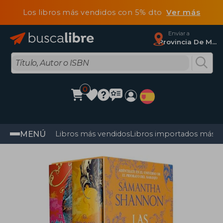
Los libros más vendidos con 5% dto
Ver más
Enviar a
Provincia De Madrid
0
MENÚ
Libros más vendidos
Libros importados más v