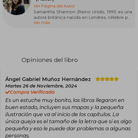
Ver Página del Autor
Samantha Shannon (Reino Unido, 1991) es una
autora británica nacida en Londres, célebre por
Ver más
sus novelas de fantasía y ciencia ficción. Su obra
más conocida es la serie The Bone Season,
iniciada en 2013 y planeada como una saga de
siete libros. Además, escribió la aclamada
novela The Priory of the Orange Tree y su
precuela A Day of Fallen Night, ambas dentro
del universo Roots of Chaos. Sus libros han sido
Opiniones del libro
traducidos a más de veinte idiomas y han
figurado en las listas de bestsellers del New
York Times y Sunday Times. Shannon estudió
Lengua y Literatura Inglesa en la Universidad de
Ángel Gabriel Muñoz Hernández
Oxford y reside en Londres.
Martes 26 de Noviembre, 2024
Compra Verificada
Es un estuche muy bonito, los libros llegaron en
buen estado, incluyen sus mapas y la pequeña
ilustración que va al inicio de los capítulos. La
única queja es el tamaño de la letra que si es algo
pequeña y eso le puede dar problemas a algunas
personas.