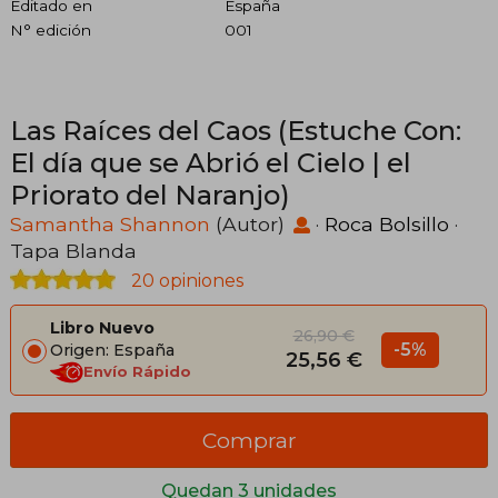
Editado en
España
N° edición
001
Las Raíces del Caos (Estuche Con:
El día que se Abrió el Cielo | el
Priorato del Naranjo)
Samantha Shannon
(Autor)
·
Roca Bolsillo
·
Tapa Blanda
20 opiniones
Libro Nuevo
26,90 €
-5%
Origen: España
25,56 €
Envío Rápido
Comprar
Quedan 3 unidades