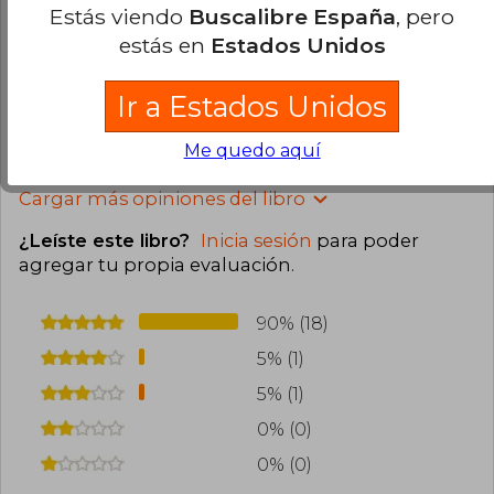
Extremadamente hermosos y cómodos de
Estás viendo
Buscalibre España
, pero
transportar, son libros de bolsillo, los recomiendo
estás en
Estados Unidos
muchísimo, están geniales! Llegaron en perfectas
condiciones
Ir a Estados Unidos
4
2
Esta opinión es útil
No es útil
Me quedo aquí
Cargar más opiniones del libro
¿Leíste este libro?
Inicia sesión
para poder
agregar tu propia evaluación
.
90% (18)
5% (1)
5% (1)
0% (0)
0% (0)