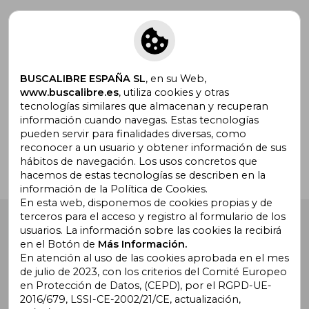
Suscríbete para recibir ofertas y
promociones
BUSCALIBRE ESPAÑA SL
, en su Web,
www.buscalibre.es
, utiliza cookies y otras
tecnologías similares que almacenan y recuperan
¿Necesitas ayuda?
información cuando navegas. Estas tecnologías
pueden servir para finalidades diversas, como
reconocer a un usuario y obtener información de sus
Ir a Centro de Soporte
hábitos de navegación. Los usos concretos que
hacemos de estas tecnologías se describen en la
información de la Política de Cookies.
En esta web, disponemos de cookies propias y de
terceros para el acceso y registro al formulario de los
Buscalibre España
. Calle Energía, 65, Nave 3 (08940),
usuarios. La información sobre las cookies la recibirá
Cornellà de Llobregat, Barcelona. Derechos Reservados.
en el Botón de
Más Información.
En atención al uso de las cookies aprobada en el mes
de julio de 2023, con los criterios del Comité Europeo
en Protección de Datos, (CEPD), por el RGPD-UE-
2016/679, LSSI-CE-2002/21/CE, actualización,