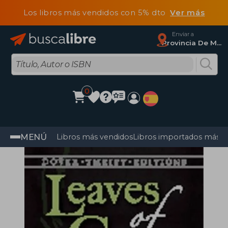
Los libros más vendidos con 5% dto
Ver más
Enviar a
Provincia De Madrid
0
MENÚ
Libros más vendidos
Libros importados más v