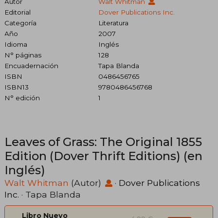
Autor
Walt Whitman
Editorial
Dover Publications Inc.
Categoría
Literatura
Año
2007
Idioma
Inglés
N° páginas
128
Encuadernación
Tapa Blanda
ISBN
0486456765
ISBN13
9780486456768
N° edición
1
Leaves of Grass: The Original 1855
Edition (Dover Thrift Editions) (en
Inglés)
Walt Whitman
(Autor)
·
Dover Publications
Inc.
· Tapa Blanda
Libro Nuevo