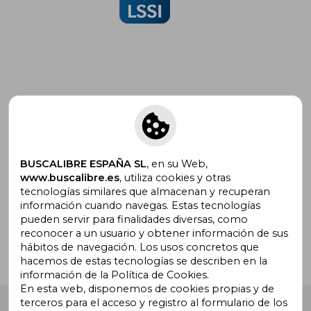
Suscríbete para recibir ofertas y
promociones
BUSCALIBRE ESPAÑA SL
, en su Web,
www.buscalibre.es
, utiliza cookies y otras
tecnologías similares que almacenan y recuperan
¿Necesitas ayuda?
información cuando navegas. Estas tecnologías
pueden servir para finalidades diversas, como
reconocer a un usuario y obtener información de sus
Ir a Centro de Soporte
hábitos de navegación. Los usos concretos que
hacemos de estas tecnologías se describen en la
información de la Política de Cookies.
En esta web, disponemos de cookies propias y de
terceros para el acceso y registro al formulario de los
Buscalibre España
. Calle Energía, 65, Nave 3 (08940),