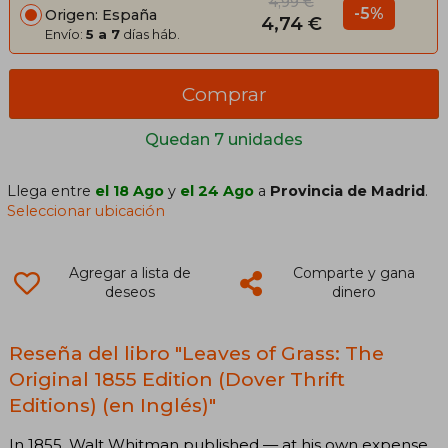
4,99 €
-5%
Origen: España
4,74 €
Envío:
5 a 7
días háb.
Comprar
Quedan 7 unidades
Llega entre
el 18 Ago
y
el 24 Ago
a
Provincia de Madrid
.
Seleccionar ubicación
Agregar a lista de
Comparte y gana
deseos
dinero
Reseña del libro "Leaves of Grass: The
Original 1855 Edition (Dover Thrift
Editions) (en Inglés)"
In 1855, Walt Whitman published — at his own expense