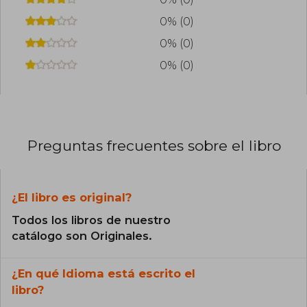
que recogería en El gran ejército de la
0% (0)
enfermedad (1863) y Memorias de la guerra
(1875). Finalizado el conflicto en 1965, publicó
0% (0)
Redobles de tambor. Mientras se empleaba en
la Oficina del Fiscal General, Whitman siguió
0% (0)
alzando la pluma para escribir versos como los
de «¡Oh, Capitán! ¡Mi Capitán!», que, junto a
otros, irían completando las sucesivas ediciones
de Hojas de hierba hasta la novena y definitiva,
que constó de un total de más de cuatrocientos
poemas.
Preguntas frecuentes sobre el libro
¿El libro es original?
Todos los libros de nuestro
catálogo son Originales.
¿En qué Idioma está escrito el
libro?