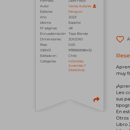
Formato
Libro Físico
Autor
Varios Autores
Editorial
Penguin
Año
2023
Idioma
Español
N° páginas
48
Encuadernación
Tapa Blanda
A
Dimensiones
20X20X0
Peso
0.00
ISBN13
9789569598432
Rese
Editado en
Chile
Categorías
Infantiles,
Juveniles Y
Aprend
Didácticos
muy fá
¡Apren
Leo c
sus pa
tipogr
En est
Otros 
Libro 2