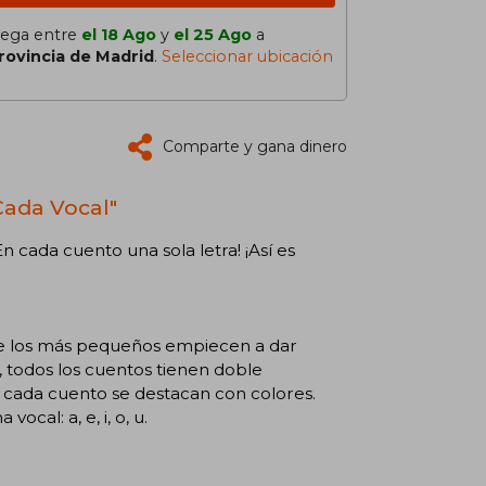
lega entre
el 18 Ago
y
el 25 Ago
a
rovincia de Madrid
.
Seleccionar ubicación
Comparte y gana dinero
Cada Vocal"
 cada cuento una sola letra! ¡Así es
ue los más pequeños empiecen a dar
e, todos los cuentos tienen doble
en cada cuento se destacan con colores.
cal: a, e, i, o, u.