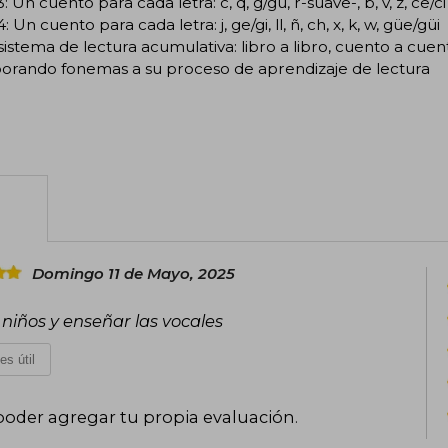
3: Un cuento para cada letra: c, q, g/gu, r-suave-, b, v, z, ce/ci
: Un cuento para cada letra: j, ge/gi, ll, ñ, ch, x, k, w, güe/güi
sistema de lectura acumulativa: libro a libro, cuento a cue
porando fonemas a su proceso de aprendizaje de lectura
Domingo 11 de Mayo, 2025
niños y enseñar las vocales
es útil
poder agregar tu propia evaluación
.