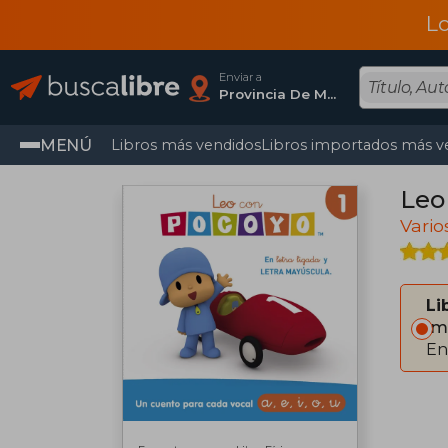
L
Enviar a
Provincia De Madrid
MENÚ
Libros más vendidos
Libros importados más v
Leo
Vario
Li
Im
En