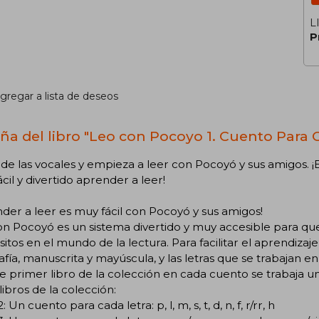
L
P
gregar a lista de deseos
ña del libro "Leo con Pocoyo 1. Cuento Para 
e las vocales y empieza a leer con Pocoyó y sus amigos. ¡En
cil y divertido aprender a leer!
der a leer es muy fácil con Pocoyó y sus amigos!
on Pocoyó es un sistema divertido y muy accesible para q
sitos en el mundo de la lectura. Para facilitar el aprendizaj
afía, manuscrita y mayúscula, y las letras que se trabajan 
e primer libro de la colección en cada cuento se trabaja una vo
libros de la colección:
: Un cuento para cada letra: p, l, m, s, t, d, n, f, r/rr, h