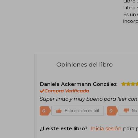
Libro 
Libro 4
Es un 
incor
Opiniones del libro
Daniela Ackermann González
Compra Verificada
Súper lindo y muy bueno para leer con 
0
0
Esta opinión es útil
No 
¿Leíste este libro?
Inicia sesión
para 