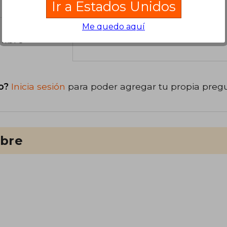
Ir a Estados Unidos
Me quedo aquí
libro
o?
Inicia sesión
para poder agregar tu propia preg
ibre