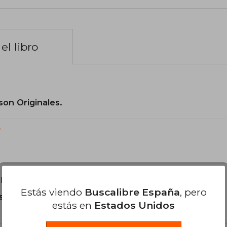
el libro
son Originales.
?
libro?
Estás viendo
Buscalibre España
, pero
s Tapa Blanda.
estás en
Estados Unidos