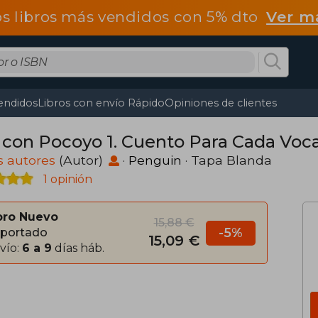
os libros más vendidos con 5% dto
Ver m
endidos
Libros con envío Rápido
Opiniones de clientes
 con Pocoyo 1. Cuento Para Cada Voca
s autores
(Autor)
·
Penguin
· Tapa Blanda
1 opinión
bro Nuevo
15,88 €
-5%
portado
15,09 €
vío:
6 a 9
días háb.