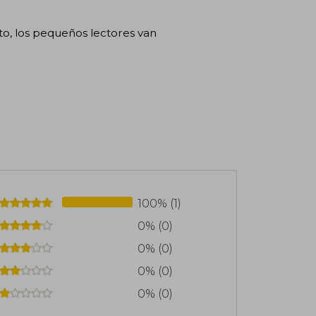
nto, los pequeños lectores van
100% (1)
0% (0)
0% (0)
0% (0)
0% (0)