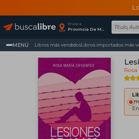
L
Enviar a
Provincia De Madrid
MENÚ
Libros más vendidos
Libros importados más v
Les
Rosa 
Li
Im
En