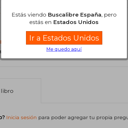
Estás viendo
Buscalibre España
, pero
?
estás en
Estados Unidos
Ir a Estados Unidos
libro?
Me quedo aquí
s Tapa Blanda.
libro
o?
Inicia sesión
para poder agregar tu propia preg