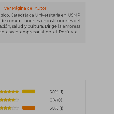
Ver Página del Autor
ico, Catedrática Universitaria en USMP
a de comunicaciones en instituciones del
ción, salud y cultura. Dirige la empresa
de coach empresarial en el Perú y en
Uruguay. Como coach terapéutico realiza
el autoconocimiento. Es especialista en
l), morfopsicología, comunicación no
 programa "Psíquicos" (2013), programa
re sus títulos publicados destacan
Cómo aman ellos, Cómo aman ellas y 13
50% (1)
0% (0)
50% (1)