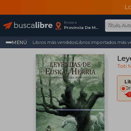
L
Enviar a
Provincia De Madrid
MENÚ
Libros más vendidos
Libros importados más v
Ley
Toti 
Li
Or