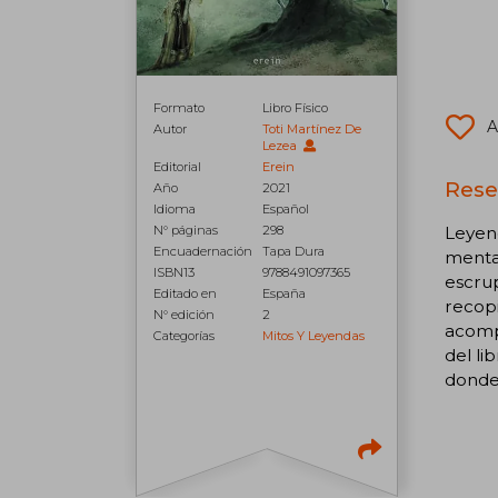
Formato
Libro Físico
A
Autor
Toti Martínez De
Lezea
Editorial
Erein
Rese
Año
2021
Idioma
Español
Leyend
N° páginas
298
Encuadernación
Tapa Dura
mental
ISBN13
9788491097365
escrup
Editado en
España
recopi
N° edición
2
acompa
Categorías
Mitos Y Leyendas
del li
donde 