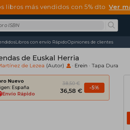
os libros más vendidos con 5% dto
Ver m
endidos
Libros con envío Rápido
Opiniones de clientes
endas de Euskal Herria
Martínez de Lezea
(Autor)
·
Erein
· Tapa Dura
bro Nuevo
38,50 €
-5%
igen: España
36,58 €
Envío Rápido