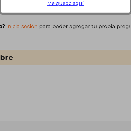
Me quedo aquí
o?
Inicia sesión
para poder agregar tu propia preg
ibre