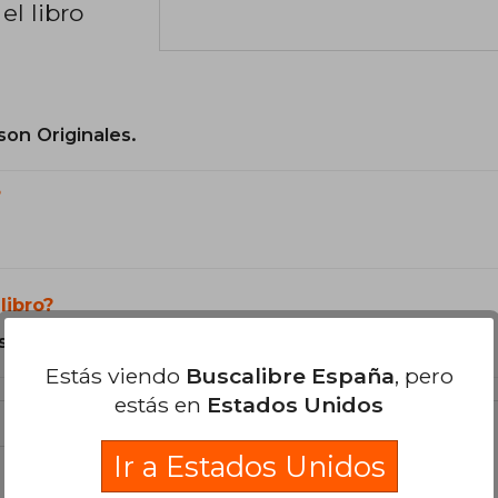
el libro
son Originales.
?
libro?
s Tapa Dura.
Estás viendo
Buscalibre España
, pero
estás en
Estados Unidos
Ir a Estados Unidos
libro