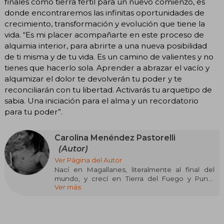
finales como tierra fértil para un nuevo comienzo, es
donde encontraremos las infinitas oportunidades de
crecimiento, transformación y evolución que tiene la
vida. “Es mi placer acompañarte en este proceso de
alquimia interior, para abrirte a una nueva posibilidad
de ti misma y de tu vida. Es un camino de valientes y no
tienes que hacerlo sola. Aprender a abrazar el vacío y
alquimizar el dolor te devolverán tu poder y te
reconciliarán con tu libertad. Activarás tu arquetipo de
sabia. Una iniciación para el alma y un recordatorio
para tu poder”.
Carolina Menéndez Pastorelli
(Autor)
Ver Página del Autor
Nací en Magallanes, literalmente al final del
mundo, y crecí en Tierra del Fuego y Punta
Ver más
Arenas.
Siempre he sido un ser de metal y fuego. De
pequeña amaba mi soledad y estar con los
animales, y me la pasaba conversando con los
árboles. Siempre quise dedicar mi vida a algo