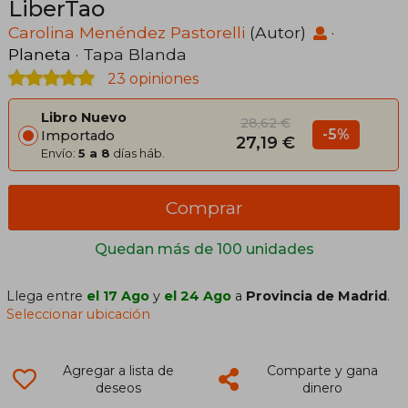
LiberTao
Carolina Menéndez Pastorelli
(Autor)
·
Planeta
· Tapa Blanda
23 opiniones
Libro Nuevo
28,62 €
-5%
Importado
27,19 €
Envío:
5 a 8
días háb.
Comprar
Quedan más de 100 unidades
Llega entre
el 17 Ago
y
el 24 Ago
a
Provincia de Madrid
.
Seleccionar ubicación
Agregar a lista de
Comparte y gana
deseos
dinero