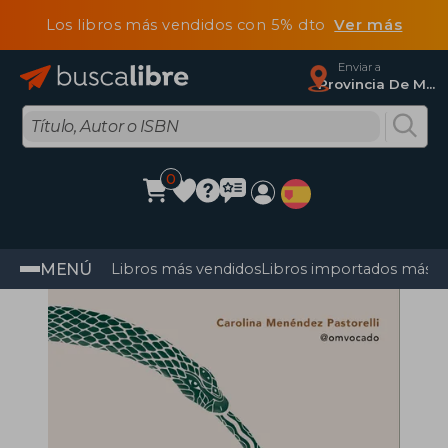
Los libros más vendidos con 5% dto
Ver más
Enviar a
Provincia De Madrid
0
MENÚ
Libros más vendidos
Libros importados más v