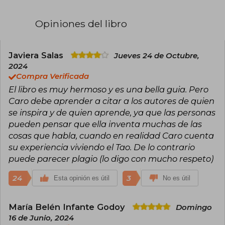
relacionado con la naturaleza, pero con el
tiempo lo olvidé, seguí un camino que parecía
Opiniones del libro
trazado por otros y caí en una gran depresión.
Esto me hizo iniciar una profunda búsqueda
espiritual para mí misma, que resonara con mi
autenticidad y sabiduría femenina. Esta empezó
Javiera Salas
Jueves 24 de Octubre,
hace más de una década junto a los monjes en
2024
Nepal, en India, Australia y Europa, aprendiendo
Compra Verificada
con un chamán en Ecuador y con maestras de
El libro es muy hermoso y es una bella guia. Pero
tantra en Costa Rica. Desde allí me dediqué a
seguir y encarnar toda esa sabiduría que
Caro debe aprender a citar a los autores de quien
encontré en mis viajes.
se inspira y de quien aprende, ya que las personas
pueden pensar que ella inventa muchas de las
Comencé a estudiar todo lo que encendiera mi
cosas que habla, cuando en realidad Caro cuenta
corazón y llegué al yoga, tantra y Tao, que hoy
me enamoran y guían mi vida. Siento que mi
su experiencia viviendo el Tao. De lo contrario
misión es ponerle palabras al lenguaje de la
puede parecer plagio (lo digo con mucho respeto)
naturaleza y al Universo. Hoy soy profesora de
meditación, de yoga y de sabiduría femenina.
24
3
Esta opinión es útil
No es útil
Pero, por sobre todo, soy un ser que jamás
quiere olvidar que tiene un alma que la guía en
cada paso. Somos todas almas llenas de
María Belén Infante Godoy
Domingo
sabiduría y mi camino es simplemente
recordarlo para mí y quizás
16 de Junio, 2024