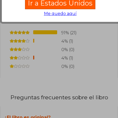
Ir a Estados Unidos
Cargar más opiniones del libro
¿Leíste este libro?
Inicia sesión
para poder
Me quedo aquí
agregar tu propia evaluación
.
91% (21)
4% (1)
0% (0)
4% (1)
0% (0)
Preguntas frecuentes sobre el libro
¿El libro es original?