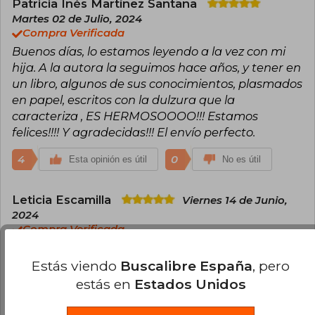
Patricia Inés Martínez Santana
Martes 02 de Julio, 2024
Compra Verificada
Buenos días, lo estamos leyendo a la vez con mi
hija. A la autora la seguimos hace años, y tener en
un libro, algunos de sus conocimientos, plasmados
en papel, escritos con la dulzura que la
caracteriza , ES HERMOSOOOO!!! Estamos
felices!!!! Y agradecidas!!! El envío perfecto.
4
0
Esta opinión es útil
No es útil
Leticia Escamilla
Viernes 14 de Junio,
2024
Compra Verificada
❤️‍
Estás viendo
Buscalibre España
, pero
4
0
Esta opinión es útil
No es útil
estás en
Estados Unidos