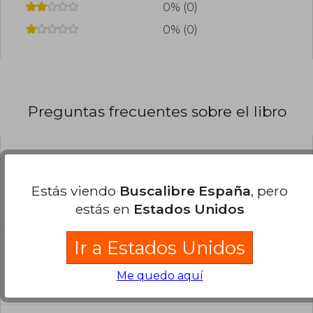
0% (0)
0% (0)
Preguntas frecuentes sobre el libro
¿El libro es original?
Todos los libros de nuestro
Estás viendo
Buscalibre España
, pero
catálogo son Originales.
estás en
Estados Unidos
¿En qué Idioma está escrito el
Ir a Estados Unidos
libro?
Me quedo aquí
El libro está escrito en Español.