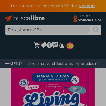
Los libros más vendidos con 5% dto
Ver más
Enviar a
Provincia De Madrid
0
MENÚ
Libros más vendidos
Libros importados más v