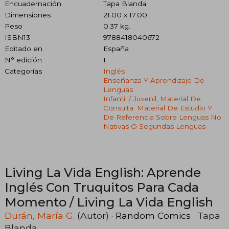
Encuadernación
Tapa Blanda
Dimensiones
21.00 x 17.00
Peso
0.37 kg.
ISBN13
9788418040672
Editado en
España
N° edición
1
Categorías
Inglés
Enseñanza Y Aprendizaje De
Lenguas
Infantil / Juvenil, Material De
Consulta: Material De Estudio Y
De Referencia Sobre Lenguas No
Nativas O Segundas Lenguas
Living La Vida English: Aprende
Inglés Con Truquitos Para Cada
Momento / Living La Vida English
Durán, María G.
(Autor) ·
Random Comics
· Tapa
Blanda