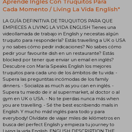
Aprende Inglés Con Truquitos Para
Cada Momento / Living La Vida English"
LA GUÍA DEFINITIVA DE TRUQUITOS PARA QUE
EMPIECES A LIVING LA VIDA ENGLISH Tienes una
videollamada de trabajo in English y necesitas algún
truquito para responderla? Estás travelling a UK o USA
y no sabes cómo pedir indicaciones? No sabes cómo
pedir your favourite dish en un restaurante? Estás
blocked por tener que enviar un email en inglés?
Descubre con María Speaks English los mejores
truquitos para cada uno de los ámbitos de tu vida: -
Supera las preguntitas incómodas de los family
dinners. - Socializa as much as you can en inglés. -
Supera tu miedo de ir al supermarket, al doctor o al
gym en UK o USA. - No te pierdas nunca más when
you are travelling. - Sé the best escribiendo mails in
English. Y mucho más! inglés para todo y para
everybody! Olvídate de viajar miles de kilómetros en
busca del perfect English y empieza tu journey to
Living la vida English. ENGLISH DESCRIPTION THE