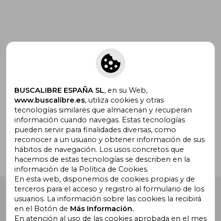
Suscríbete para recibir ofertas y
promociones
BUSCALIBRE ESPAÑA SL
, en su Web,
www.buscalibre.es
, utiliza cookies y otras
tecnologías similares que almacenan y recuperan
¿Necesitas ayuda?
información cuando navegas. Estas tecnologías
pueden servir para finalidades diversas, como
reconocer a un usuario y obtener información de sus
Ir a Centro de Soporte
hábitos de navegación. Los usos concretos que
hacemos de estas tecnologías se describen en la
información de la Política de Cookies.
En esta web, disponemos de cookies propias y de
terceros para el acceso y registro al formulario de los
Buscalibre España
. Calle Energía, 65, Nave 3 (08940),
usuarios. La información sobre las cookies la recibirá
Cornellà de Llobregat, Barcelona. Derechos Reservados.
en el Botón de
Más Información.
En atención al uso de las cookies aprobada en el mes