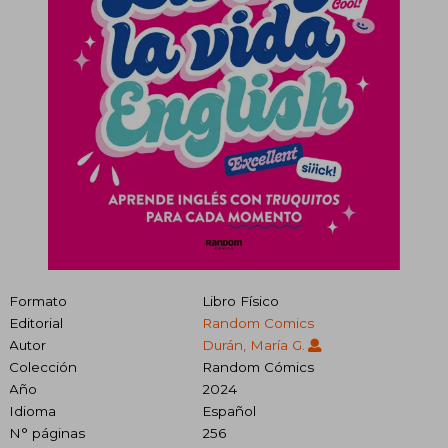
Formato
Libro Físico
Editorial
Random Comics
Autor
Durán, María G.
Colección
Random Cómics
Año
2024
Idioma
Español
N° páginas
256