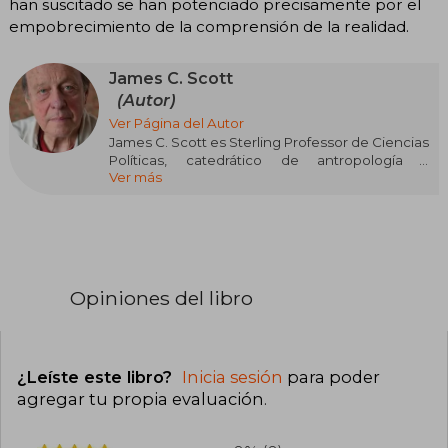
han suscitado se han potenciado precisamente por el
empobrecimiento de la comprensión de la realidad.
James C. Scott
(Autor)
Ver Página del Autor
James C. Scott es Sterling Professor de Ciencias
Políticas, catedrático de antropología y
Ver más
codirector del Programa de Estudios agrarios en
la Universidad de Yale. En tre sus libros figuran
Seeing Like a State: How Certain Schemes to
Improve the Human Condition Have Failed;
Domination and the Arts of Resistance: Hidden
Transcripts; and most recently, The Art of Not
Being Governed: An Anarchist History of Upland
Opiniones del libro
Southeast Asia. Es miembro de la Academia
Americana de Artes y Ciencias y un mediocre
granjero y apicultor.
¿Leíste este libro?
Inicia sesión
para poder
agregar tu propia evaluación
.