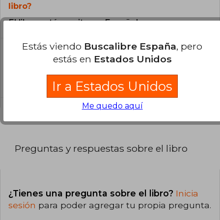
libro?
El libro está escrito en Español.
Estás viendo
Buscalibre España
, pero
¿Cuál es la encuadernación de este libro?
estás en
Estados Unidos
La encuadernación de esta edición es Tapa
Blanda.
Ir a Estados Unidos
Me quedo aquí
Preguntas y respuestas sobre el libro
¿Tienes una pregunta sobre el libro?
Inicia
sesión
para poder agregar tu propia pregunta.