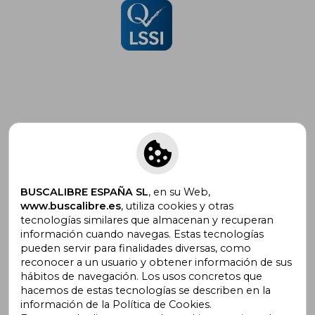
Suscríbete para recibir ofertas y
promociones
BUSCALIBRE ESPAÑA SL
, en su Web,
www.buscalibre.es
, utiliza cookies y otras
tecnologías similares que almacenan y recuperan
¿Necesitas ayuda?
información cuando navegas. Estas tecnologías
pueden servir para finalidades diversas, como
reconocer a un usuario y obtener información de sus
Ir a Centro de Soporte
hábitos de navegación. Los usos concretos que
hacemos de estas tecnologías se describen en la
información de la Política de Cookies.