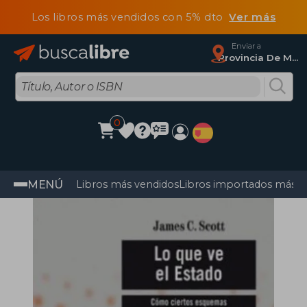
Los libros más vendidos con 5% dto
Ver más
Enviar a
Provincia De Madrid
0
MENÚ
Libros más vendidos
Libros importados más v