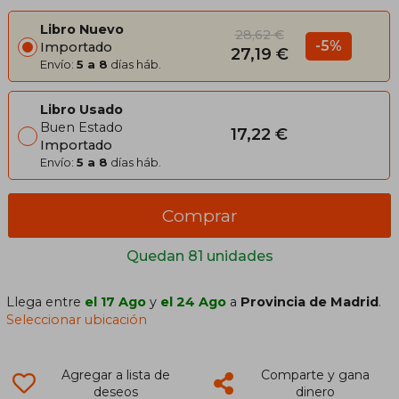
Libro Nuevo
28,62 €
-5%
Importado
27,19 €
Envío:
5 a 8
días háb.
Libro Usado
Buen Estado
17,22 €
Importado
Envío:
5 a 8
días háb.
Comprar
Quedan 81 unidades
Llega entre
el 17 Ago
y
el 24 Ago
a
Provincia de Madrid
.
Seleccionar ubicación
Agregar a lista de
Comparte y gana
deseos
dinero