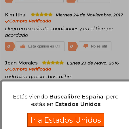
Kim Ithal
Viernes 24 de Noviembre, 2017
Compra Verificada
Llego en excelente condiciones y en el tiempo
acordado
0
0
Esta opinión es útil
No es útil
Jean Morales
Lunes 23 de Mayo, 2016
Compra Verificada
todo bien..gracias buscalibre
0
0
Esta opinión es útil
No es útil
Estás viendo
Buscalibre España
, pero
estás en
Estados Unidos
Cargar más opiniones del libro
¿Leíste este libro?
Inicia sesión
para poder
Ir a Estados Unidos
agregar tu propia evaluación
.