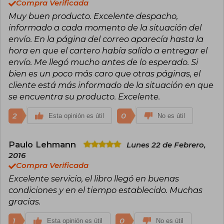
Compra Verificada
decenas de premios Bram Stoker, World
Muy buen producto. Excelente despacho,
Fantasy, British Fantasy y Edgar, entre otros.
Considerado el “rey del terror”, su obra ha
informado a cada momento de la situación del
influido de manera profunda en la cultura
envío. En la página del correo aparecía hasta la
popular y sigue siendo un referente
hora en que el cartero había salido a entregar el
imprescindible para lectores y escritores de
envío. Me llegó mucho antes de lo esperado. Si
ficción. Actualmente vive en Maine, donde
continúa escribiendo y participando
bien es un poco más caro que otras páginas, el
activamente en la vida cultural y social
cliente está más informado de la situación en que
estadounidense.
se encuentra su producto. Excelente.
2
0
Esta opinión es útil
No es útil
Paulo Lehmann
Lunes 22 de Febrero,
2016
Compra Verificada
Excelente servicio, el libro llegó en buenas
condiciones y en el tiempo establecido. Muchas
gracias.
1
0
Esta opinión es útil
No es útil