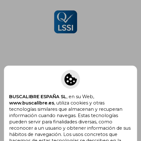
Suscríbete para recibir ofertas y
promociones
BUSCALIBRE ESPAÑA SL
, en su Web,
www.buscalibre.es
, utiliza cookies y otras
tecnologías similares que almacenan y recuperan
¿Necesitas ayuda?
información cuando navegas. Estas tecnologías
pueden servir para finalidades diversas, como
reconocer a un usuario y obtener información de sus
Ir a Centro de Soporte
hábitos de navegación. Los usos concretos que
hacemos de estas tecnologías se describen en la