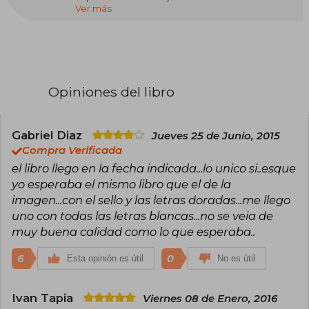
Ver más
influyentes y prolíficos de la literatura
contemporánea, célebre por revitalizar el
género del terror y conquistar a millones de
lectores en todo el mundo. Se graduó en
Lengua Inglesa por la Universidad de Maine y
trabajó como profesor antes de dedicarse por
completo a la escritura tras el éxito de su
Opiniones del libro
primera novela, Carrie (1974). Desde entonces,
ha publicado más de 60 novelas y cientos de
relatos cortos, muchos bajo el seudónimo
Richard Bachman, con títulos emblemáticos
Gabriel Diaz
Jueves 25 de Junio, 2015
como El resplandor, IT, Misery, La torre oscura,
Compra Verificada
Cementerio de animales y La milla verde,
el libro llego en la fecha indicada...lo unico si..esque
muchos de ellos adaptados exitosamente al
yo esperaba el mismo libro que el de la
cine y la televisión. Su narrativa, caracterizada
por explorar los rincones más oscuros de la
imagen...con el sello y las letras doradas...me llego
mente humana y de la sociedad, ha vendido
uno con todas las letras blancas...no se veia de
más de 500 millones de ejemplares y ha sido
muy buena calidad como lo que esperaba..
traducida a decenas de idiomas.
A lo largo de su carrera, King ha recibido
6
0
Esta opinión es útil
No es útil
numerosos reconocimientos, entre los que
destacan el National Book Award a la
contribución a la literatura estadounidense
Ivan Tapia
Viernes 08 de Enero, 2016
(2003), la Medalla Nacional de las Artes (2015) y