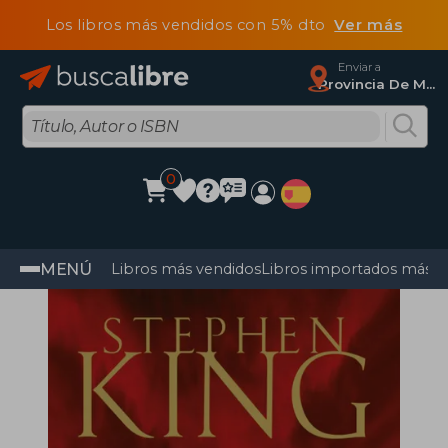
Los libros más vendidos con 5% dto
Ver más
Enviar a
Provincia De Madrid
0
MENÚ
Libros más vendidos
Libros importados más v