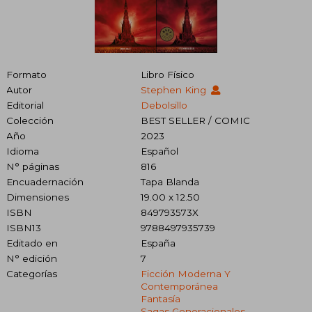
Formato
Libro Físico
Autor
Stephen King
Editorial
Debolsillo
Colección
BEST SELLER / COMIC
Año
2023
Idioma
Español
N° páginas
816
Encuadernación
Tapa Blanda
Dimensiones
19.00 x 12.50
ISBN
849793573X
ISBN13
9788497935739
Editado en
España
N° edición
7
Categorías
Ficción Moderna Y
Contemporánea
Fantasía
Sagas Generacionales