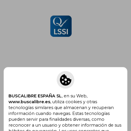
Suscríbete para recibir ofertas y
promociones
BUSCALIBRE ESPAÑA SL
, en su Web,
www.buscalibre.es
, utiliza cookies y otras
tecnologías similares que almacenan y recuperan
¿Necesitas ayuda?
información cuando navegas. Estas tecnologías
pueden servir para finalidades diversas, como
reconocer a un usuario y obtener información de sus
Ir a Centro de Soporte
hábitos de navegación. Los usos concretos que