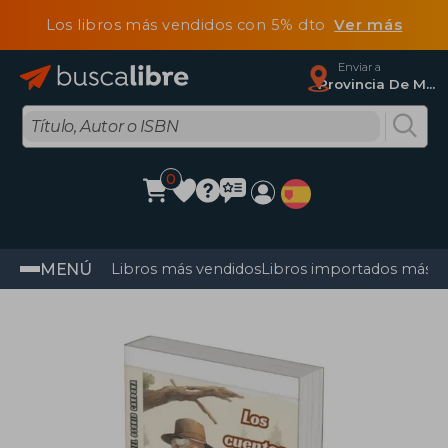
Los libros más vendidos con 5% dto
Ver más
Enviar a
Provincia De Madrid
0
MENÚ
Libros más vendidos
Libros importados más v