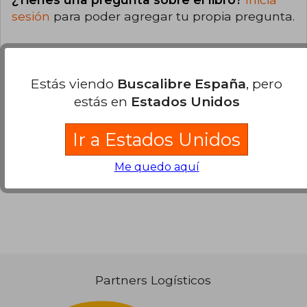
sesión
para poder agregar tu propia pregunta.
Estás viendo
Buscalibre España
, pero
estás en
Estados Unidos
Opiniones sobre Buscalibre
Ir a Estados Unidos
Ver más opiniones de clientes
Me quedo aquí
Partners Logísticos