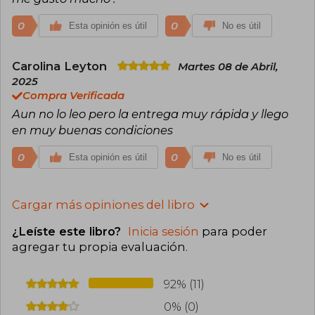
0
0
Esta opinión es útil
No es útil
Carolina Leyton
Martes 08 de Abril,
2025
Compra Verificada
Aun no lo leo pero la entrega muy rápida y llego
en muy buenas condiciones
0
0
Esta opinión es útil
No es útil
Cargar más opiniones del libro
¿Leíste este libro?
Inicia sesión
para poder
agregar tu propia evaluación
.
92% (11)
0% (0)