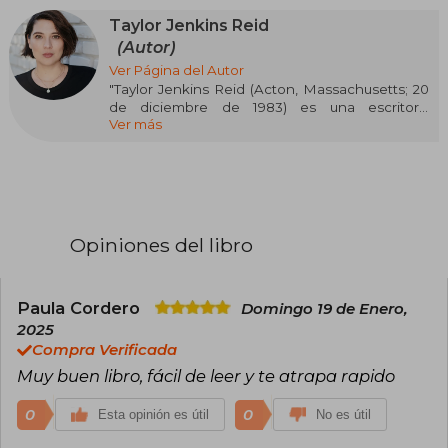
Taylor Jenkins Reid
(Autor)
Ver Página del Autor
"Taylor Jenkins Reid (Acton, Massachusetts; 20
de diciembre de 1983) es una escritora,
Ver más
productora de televisión y guionista
estadounidense. Escribe principalmente
romance y sus obras más destacadas son Los
siete maridos de Evelyn Hugo y Todos quieren a
Daisy Jones.
Es escritora de ficción y ensayista, y se licenció
Opiniones del libro
en Ciencias de la información en el Emerson
College. Su primera novela, Por siempre, unidos,
fue definida como «uno de los 11 debuts que
adoramos» por Kirkus reviews. Actualmente vive
Paula Cordero
Domingo 19 de Enero,
en Los Angeles con su esposo, Alex, y su perro,
2025
Rabbit."
Compra Verificada
Muy buen libro, fácil de leer y te atrapa rapido
0
0
Esta opinión es útil
No es útil