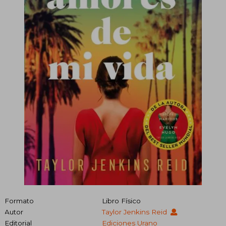
Formato
Libro Físico
Autor
Taylor Jenkins Reid
Editorial
Ediciones Urano