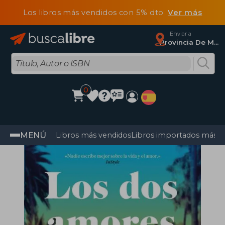
Los libros más vendidos con 5% dto
Ver más
Enviar a
Provincia De Madrid
0
MENÚ
Libros más vendidos
Libros importados más v