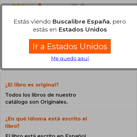
8% (1)
0% (0)
Estás viendo
Buscalibre España
, pero
0% (0)
estás en
Estados Unidos
Ir a Estados Unidos
Me quedo aquí
Preguntas frecuentes sobre el libro
¿El libro es original?
Todos los libros de nuestro
catálogo son Originales.
¿En qué Idioma está escrito el
libro?
El libro está escrito en Español.