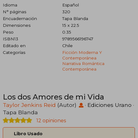
Idioma
Español
N° páginas
320
Encuadernación
Tapa Blanda
Dimensiones
15 x 22.5
Peso
0.35
ISBN13
9789566196747
Editado en
Chile
Categorías
Ficción Moderna Y
Contemporánea
Narrativa Romántica
Contemporánea
Los dos Amores de mi Vida
Taylor Jenkins Reid
(Autor)
·
Ediciones Urano
·
Tapa Blanda
12 opiniones
Libro Usado