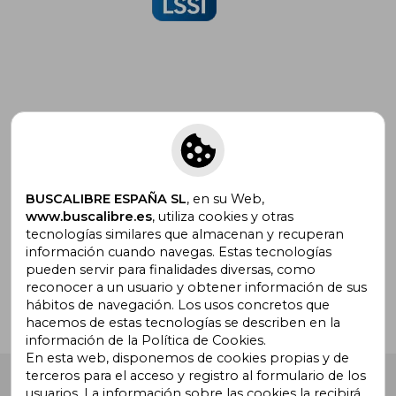
Suscríbete para recibir ofertas y
promociones
BUSCALIBRE ESPAÑA SL
, en su Web,
www.buscalibre.es
, utiliza cookies y otras
tecnologías similares que almacenan y recuperan
¿Necesitas ayuda?
información cuando navegas. Estas tecnologías
pueden servir para finalidades diversas, como
reconocer a un usuario y obtener información de sus
Ir a Centro de Soporte
hábitos de navegación. Los usos concretos que
hacemos de estas tecnologías se describen en la
información de la Política de Cookies.
En esta web, disponemos de cookies propias y de
terceros para el acceso y registro al formulario de los
Buscalibre España
. Calle Energía, 65, Nave 3 (08940),
usuarios. La información sobre las cookies la recibirá
Cornellà de Llobregat, Barcelona. Derechos Reservados.