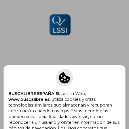
Suscríbete para recibir ofertas y
promociones
BUSCALIBRE ESPAÑA SL
, en su Web,
www.buscalibre.es
, utiliza cookies y otras
tecnologías similares que almacenan y recuperan
¿Necesitas ayuda?
información cuando navegas. Estas tecnologías
pueden servir para finalidades diversas, como
reconocer a un usuario y obtener información de sus
Ir a Centro de Soporte
hábitos de navegación. Los usos concretos que