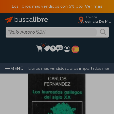
Los libros más vendidos con 5% dto
Ver más
Enviar a
Provincia De Madrid
0
MENÚ
Libros más vendidos
Libros importados más v