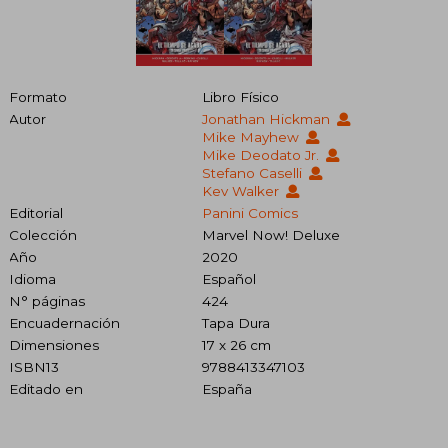
Formato
Libro Físico
Autor
Jonathan Hickman
Mike Mayhew
Mike Deodato Jr.
Stefano Caselli
Kev Walker
Editorial
Panini Comics
Colección
Marvel Now! Deluxe
Año
2020
Idioma
Español
N° páginas
424
Encuadernación
Tapa Dura
Dimensiones
17 x 26 cm
ISBN13
9788413347103
Editado en
España