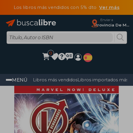
Los libros más vendidos con 5% dto
Ver más
Enviar a
Provincia De Madrid
0
MENÚ
Libros más vendidos
Libros importados más v