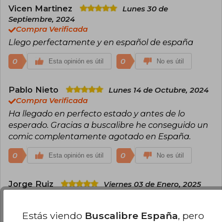
Vicen Martinez
Lunes 30 de
Septiembre, 2024
Compra Verificada
Llego perfectamente y en español de españa
0
0
Esta opinión es útil
No es útil
Pablo Nieto
Lunes 14 de Octubre, 2024
Compra Verificada
Ha llegado en perfecto estado y antes de lo
esperado. Gracias a buscalibre he conseguido un
comic complentamente agotado en España.
0
0
Esta opinión es útil
No es útil
Jorge Ruiz
Viernes 03 de Enero, 2025
Compra Verificada
Llega en perfecto estado, en mi caso, en poco más
Estás viendo
Buscalibre España
, pero
de 20 días en un pedido hecho a Chile. Es la