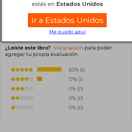
estás en
Estados Unidos
edición de España. Tiene hasta el precio en euros.
0
0
Esta opinión es útil
No es útil
Ir a Estados Unidos
Me quedo aquí
Cargar más opiniones del libro
¿Leíste este libro?
Inicia sesión
para poder
agregar tu propia evaluación
.
83% (5)
17% (1)
0% (0)
0% (0)
0% (0)