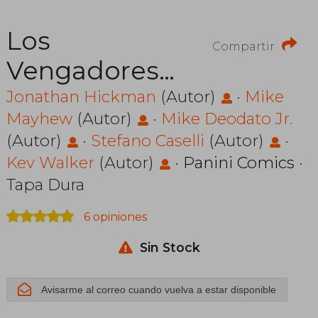
Los
Compartir
Vengadores
de Jonathan
Jonathan Hickman
(Autor)
·
Mike
Mayhew
(Autor)
·
Mike Deodato Jr.
Hickman 9. El
(Autor)
·
Stefano Caselli
(Autor)
·
Tiempo se
Kev Walker
(Autor)
·
Panini Comics
·
Acaba.
Tapa Dura
Segunda
6 opiniones
Parte
Sin Stock
Avisarme al correo cuando vuelva a estar disponible