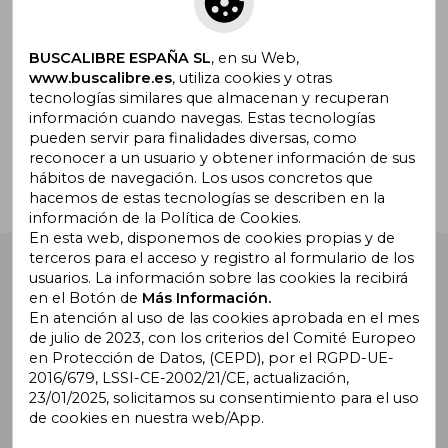
promociones
BUSCALIBRE ESPAÑA SL
, en su Web,
www.buscalibre.es
, utiliza cookies y otras
tecnologías similares que almacenan y recuperan
¿Necesitas ayuda?
información cuando navegas. Estas tecnologías
pueden servir para finalidades diversas, como
reconocer a un usuario y obtener información de sus
Ir a Centro de Soporte
hábitos de navegación. Los usos concretos que
hacemos de estas tecnologías se describen en la
información de la Política de Cookies.
En esta web, disponemos de cookies propias y de
terceros para el acceso y registro al formulario de los
Buscalibre España
. Calle Energía, 65, Nave 3 (08940),
usuarios. La información sobre las cookies la recibirá
Cornellà de Llobregat, Barcelona. Derechos Reservados.
en el Botón de
Más Información.
En atención al uso de las cookies aprobada en el mes
de julio de 2023, con los criterios del Comité Europeo
en Protección de Datos, (CEPD), por el RGPD-UE-
2016/679, LSSI-CE-2002/21/CE, actualización,
23/01/2025, solicitamos su consentimiento para el uso
de cookies en nuestra web/App.
Buscalibre Argentina
|
Buscalibre Chile
|
Buscalibre
Colombia
|
Buscalibre Ecuador
|
Buscalibre España
|