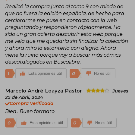
plasmar acción y drama en sus obras. Su
Realicé la compra junto al tomo 9 con miedo de
habilidad para capturar la esencia de los
personajes y su estilo visual único lo han
que no fuera la edición española, de hecho para
convertido en una figura clave dentro de los
cerciorarme me puse en contacto con la web
cómics contemporáneos.
preguntando y respondieron rápidamente. Ha
sido un gran acierto descubrir esta web porque
me veía que me quedaría sin finalizar la colección
y ahora miro la estantería con alegría. Ahora
viene la ruina porque voy a buscar más cómics
descatalogados en Buscalibre.
1
0
Esta opinión es útil
No es útil
Marcelo André Loayza Pastor
Jueves
25 de Abril, 2024
Compra Verificada
Bien . Buen formato
0
0
Esta opinión es útil
No es útil