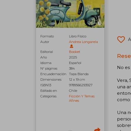
Formato
Libro Físico
A
Autor
Andrea Longarela
Editorial
Booket
Rese
Año
2025
Idioma
Español
No es 
N° páginas
384
Encuadernación
Tapa Blanda
Dimensiones
12 x 19 cm
Vera, 
ISBN13
9789566293927
una am
Editado en
Chile
entonc
Categorías
Ficción Y Temas
como 
Afines
Una n
person
sobrev