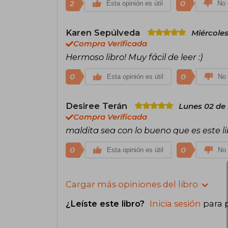
2
0
Esta opinión es útil
No 
Karen Sepúlveda
Miércoles
Compra Verificada
Hermoso libro! Muy fácil de leer :)
0
0
Esta opinión es útil
No 
Desiree Terán
Lunes 02 de 
Compra Verificada
maldita sea con lo bueno que es este lib
0
0
Esta opinión es útil
No 
Cargar más opiniones del libro
¿Leíste este libro?
Inicia sesión
para 