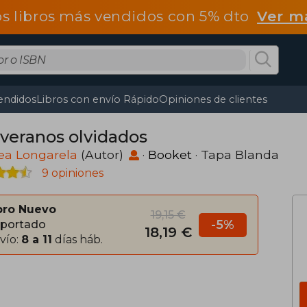
os libros más vendidos con 5% dto
Ver m
endidos
Libros con envío Rápido
Opiniones de clientes
 veranos olvidados
ea Longarela
(Autor)
·
Booket
· Tapa Blanda
9 opiniones
bro Nuevo
19,15 €
-5%
portado
18,19 €
vío:
8 a 11
días háb.