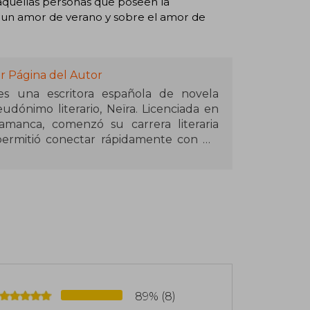
r aquellas personas que poseen la
 un amor de verano y sobre el amor de
r Página del Autor
 es una escritora española de novela
dónimo literario, Neïra. Licenciada en
amanca, comenzó su carrera literaria
permitió conectar rápidamente con un
iva emocional y cercana, explorando las
s humanas.
uentran Amor se escribe con H y otras
), April, Adam y la trayectoria de los
 Daniela (Fuimos un invierno y Fuiste mi
l mundo (2021), El faro de los amores
nvisibles (2023).
89% (8)