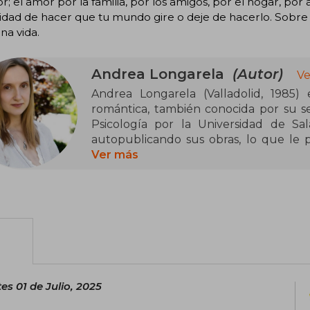
r; el amor por la familia, por los amigos, por el hogar, po
idad de hacer que tu mundo gire o deje de hacerlo. Sobre
na vida.
Andrea Longarela
(Autor)
Ve
Andrea Longarela (Valladolid, 1985)
romántica, también conocida por su seu
Psicología por la Universidad de Sal
autopublicando sus obras, lo que le 
amplio público lector.
Ver más
Su estilo se caracteriza por una narrat
complejidades del amor y las relacione
Entre sus obras más destacadas se enc
maneras de decirte que te quiero (2018
planetas (2019), la bilogía Historia de
verano, 2020), Te espero en el fin de
es 01 de Julio, 2025
dormidos (2022) y El color de las cosas i