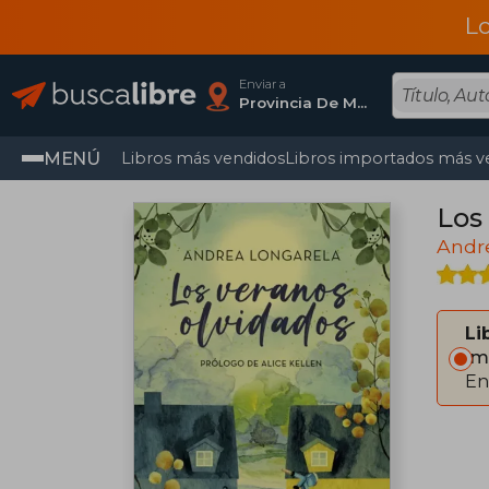
L
Enviar a
Provincia De Madrid
MENÚ
Libros más vendidos
Libros importados más v
Los
Andr
Li
Im
En