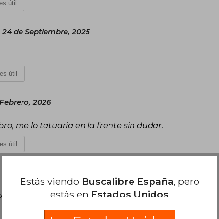
es útil
 24 de Septiembre, 2025
es útil
Febrero, 2026
ro, me lo tatuaria en la frente sin dudar.
es útil
Estás viendo
Buscalibre España
, pero
estás en
Estados Unidos
poder agregar tu propia evaluación
.