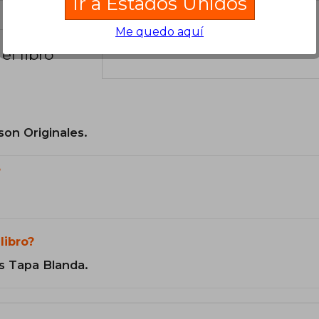
Ir a Estados Unidos
Me quedo aquí
el libro
son Originales.
?
libro?
s Tapa Blanda.