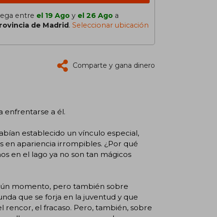
lega entre
el 19 Ago
y
el 26 Ago
a
rovincia de Madrid
.
Seleccionar ubicación
Comparte y gana dinero
a enfrentarse a él.
abían establecido un vínculo especial,
s en apariencia irrompibles. ¿Por qué
anos en el lago ya no son tan mágicos
lgún momento, pero también sobre
nda que se forja en la juventud y que
l rencor, el fracaso. Pero, también, sobre