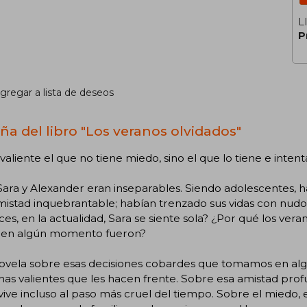
L
P
gregar a lista de deseos
ña del libro "Los veranos olvidados"
valiente el que no tiene miedo, sino el que lo tiene e intent
Sara y Alexander eran inseparables. Siendo adolescentes, h
istad inquebrantable; habían trenzado sus vidas con nudo
es, en la actualidad, Sara se siente sola? ¿Por qué los ver
en algún momento fueron?
ovela sobre esas decisiones cobardes que tomamos en a
as valientes que les hacen frente. Sobre esa amistad profu
ive incluso al paso más cruel del tiempo. Sobre el miedo, e