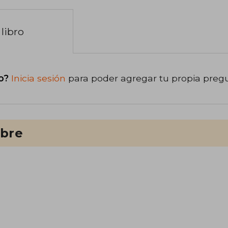
libro
o?
Inicia sesión
para poder agregar tu propia preg
ibre