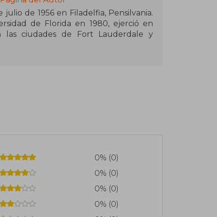
julio de 1956 en Filadelfia, Pensilvania.
rsidad de Florida en 1980, ejerció en
 las ciudades de Fort Lauderdale y
r por una serie de entrevistas a los
vuelo 191 de Delta Airlines, escrito en
rasladó a California tras aceptar una
sus novelas policíacas. Muy popular es
h (llamado así en homenaje al pintor
 policía de Los Ángeles que aparece en
a novela Deuda de sangre (1998) fue
0% (0)
roducción dirigida y protagonizada por
0% (0)
0% (0)
premios tan conocidos como el RBA de
0% (0)