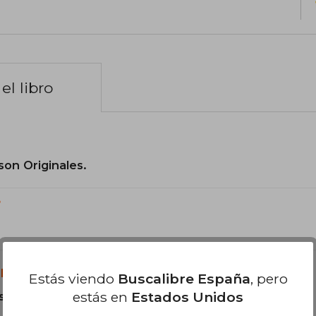
el libro
son Originales.
?
libro?
Estás viendo
Buscalibre España
, pero
estás en
Estados Unidos
s Tapa Blanda.