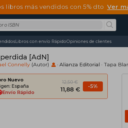
os libros más vendidos con 5% dto
Ver m
endidos
Libros con envío Rápido
Opiniones de clientes
 perdida [AdN]
el Connelly
(Autor)
·
Alianza Editorial
· Tapa Bla
bro Nuevo
12,50 €
-5%
igen: España
11,88 €
Envío Rápido