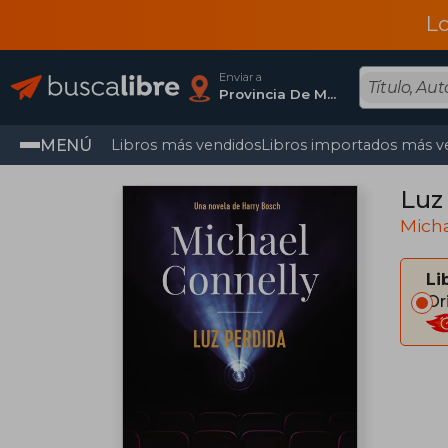
L
Enviar a
Provincia De Madrid
MENÚ
Libros más vendidos
Libros importados más v
Luz
Micha
Li
Or