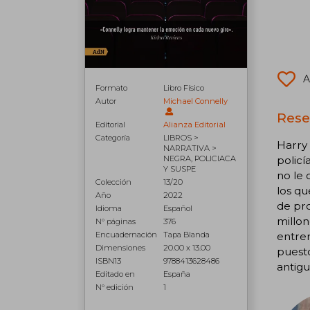
A
Formato
Libro Físico
Autor
Michael Connelly
Rese
Editorial
Alianza Editorial
Categoría
LIBROS >
Harry 
NARRATIVA >
policí
NEGRA, POLICIACA
Y SUSPE
no le 
Colección
13/20
los qu
Año
2022
de pro
Idioma
Español
millon
N° páginas
376
entren
Encuadernación
Tapa Blanda
Dimensiones
20.00 x 13.00
puesto
ISBN13
9788413628486
antigu
Editado en
España
N° edición
1