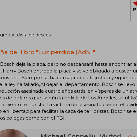
P
gregar a lista de deseos
ña del libro "Luz perdida [AdN]"
Bosch deja la placa, pero no descansará hasta encontrar al
a, Harry Bosch entrega la placa y se ve obligado a buscar u
conviene, Siempre se ha consagrado a la justicia y sigue qu
e la ley ha fallado,Al dejar el departamento, Bosch se llevó
ducción asesinada cuatro años atrás, en vísperas de un at
es de dólares que, según la policía de Los Ángeles, se util
amiento terrorista, La víctima del asesinato cae en el olvi
 en libertad para facilitar la caza de terroristas, Bosch se
os colegas como con el FBI,
Michael Connelly
(Autor)
Ver