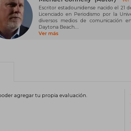
Escritor estadounidense nacido el 21 de 
Licenciado en Periodismo por la Unive
diversos medios de comunicación en
Daytona Beach.
Ver más
Tras ser nominado en 1986 al Pulitze
supervivientes del accidente aéreo del 
colaboración con dos compañeros, se t
oferta de trabajo de Los Angeles Times.
Connelly es un autor muy conocido por 
su personaje Heronymus "Harry" Bosc
flamenco El Bosco), un detective de la
más de una docena de sus novelas. L
poder agregar tu propia evaluación
.
adaptada al cine años después en una p
Clint Eastwood.
A lo largo de su carrera ha ganado 
Novela Negra.