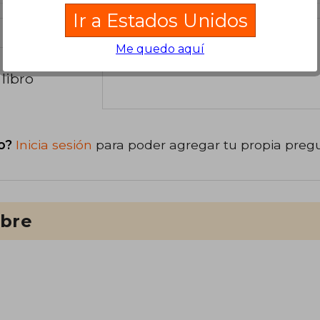
Ir a Estados Unidos
Me quedo aquí
libro
o?
Inicia sesión
para poder agregar tu propia preg
ibre