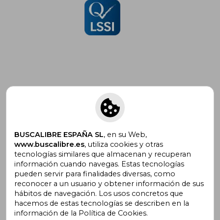
Suscríbete para recibir ofertas y
promociones
BUSCALIBRE ESPAÑA SL
, en su Web,
www.buscalibre.es
, utiliza cookies y otras
tecnologías similares que almacenan y recuperan
¿Necesitas ayuda?
información cuando navegas. Estas tecnologías
pueden servir para finalidades diversas, como
reconocer a un usuario y obtener información de sus
Ir a Centro de Soporte
hábitos de navegación. Los usos concretos que
hacemos de estas tecnologías se describen en la
información de la Política de Cookies.