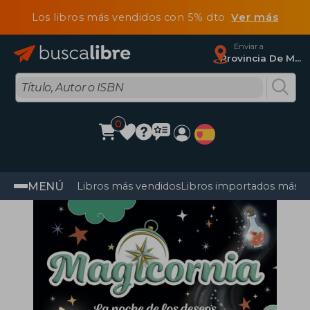
Los libros más vendidos con 5% dto
Ver más
Enviar a
Provincia De Madrid
0
MENÚ
Libros más vendidos
Libros importados más v