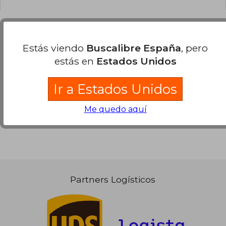
Estás viendo
Buscalibre España
, pero
Opiniones sobre Buscalibre
estás en
Estados Unidos
Ver más opiniones de clientes
Ir a Estados Unidos
Me quedo aquí
Partners Logísticos