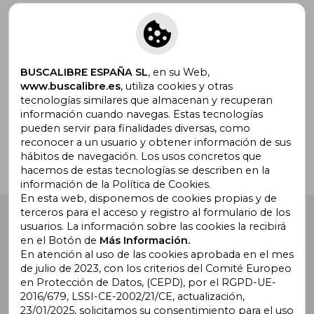
Suscríbete para recibir ofertas y
promociones
BUSCALIBRE ESPAÑA SL
, en su Web,
www.buscalibre.es
, utiliza cookies y otras
tecnologías similares que almacenan y recuperan
¿Necesitas ayuda?
información cuando navegas. Estas tecnologías
pueden servir para finalidades diversas, como
reconocer a un usuario y obtener información de sus
Ir a Centro de Soporte
hábitos de navegación. Los usos concretos que
hacemos de estas tecnologías se describen en la
información de la Política de Cookies.
En esta web, disponemos de cookies propias y de
terceros para el acceso y registro al formulario de los
Buscalibre España
. Calle Energía, 65, Nave 3 (08940),
usuarios. La información sobre las cookies la recibirá
Cornellà de Llobregat, Barcelona. Derechos Reservados.
en el Botón de
Más Información.
En atención al uso de las cookies aprobada en el mes
de julio de 2023, con los criterios del Comité Europeo
en Protección de Datos, (CEPD), por el RGPD-UE-
2016/679, LSSI-CE-2002/21/CE, actualización,
23/01/2025, solicitamos su consentimiento para el uso