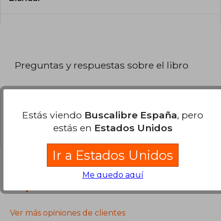
Preguntas y respuestas sobre el libro
¿Tienes una pregunta sobre el libro?
Inicia
Estás viendo
Buscalibre España
, pero
sesión
para poder agregar tu propia pregunta.
estás en
Estados Unidos
Ir a Estados Unidos
Me quedo aquí
Opiniones sobre Buscalibre
Ver más opiniones de clientes