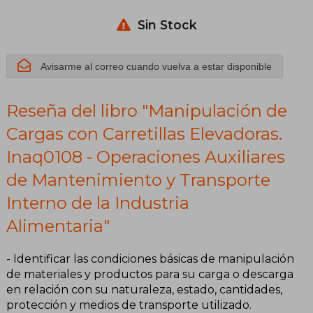
Elevadoras.
Inaq0108 -
Sin Stock
Operaciones
Avisarme al correo cuando vuelva a estar disponible
Auxiliares de
Reseña del libro "Manipulación de
Mantenimiento
Cargas con Carretillas Elevadoras.
y Transporte
Inaq0108 - Operaciones Auxiliares
Interno de la
de Mantenimiento y Transporte
Interno de la Industria
Industria
Alimentaria"
Alimentaria
- Identificar las condiciones básicas de manipulación
de materiales y productos para su carga o descarga
en relación con su naturaleza, estado, cantidades,
protección y medios de transporte utilizado.