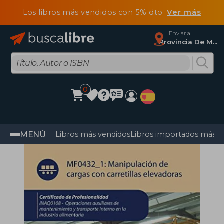
Los libros más vendidos con 5% dto
Ver más
Enviar a
Provincia De Madrid
0
MENÚ
Libros más vendidos
Libros importados más v