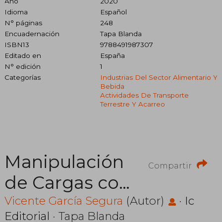
Año
2020
Idioma
Español
N° páginas
248
Encuadernación
Tapa Blanda
ISBN13
9788491987307
Editado en
España
N° edición
1
Categorías
Industrias Del Sector Alimentario Y
Bebida
Actividades De Transporte
Terrestre Y Acarreo
Manipulación
Compartir
de Cargas con
Carretillas
Vicente García Segura
(Autor)
·
Ic
Editorial
· Tapa Blanda