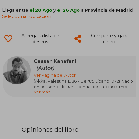
Llega entre
el 20 Ago
y
el 26 Ago
a
Provincia de Madrid
.
Seleccionar ubicación
Agregar a lista de
Comparte y gana
deseos
dinero
Gassan Kanafani
(Autor)
Ver Página del Autor
(Akka, Palestina 1936 - Beirut, Líbano 1972) Nació
en el seno de una familia de la clase media.
Ver más
Siendo aún muy niño, la familia se trasladó a vivir
a Haifa, desde donde tuvo que emprender el
camino por la guerra en 1948. Fue maestro de
escuela y también profesor de artes en las
escuelas de UNWRA (Organismo de Obras
Publicas y Socorro de las Naciones Unidas para
los Refugiados en Palestina en el Cercano
Opiniones del libro
Oriente). Estudió literatura en la Universidad de
Damasco. En 1966, recibió el Premio Amigos del