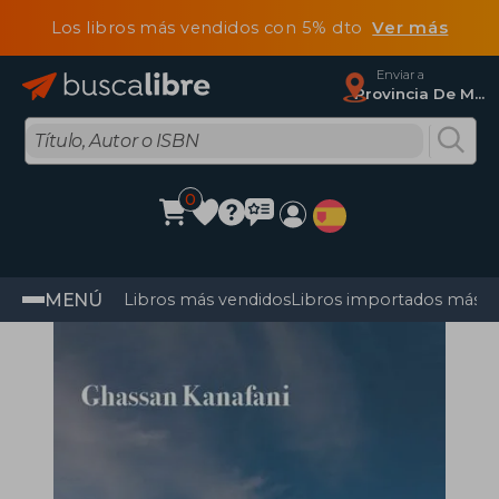
Los libros más vendidos con 5% dto
Ver más
Enviar a
Provincia De Madrid
0
MENÚ
Libros más vendidos
Libros importados más v