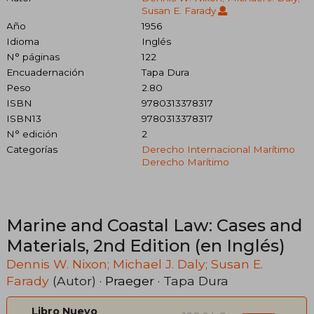
Susan E. Farady
Año
1956
Idioma
Inglés
N° páginas
122
Encuadernación
Tapa Dura
Peso
2.80
ISBN
9780313378317
ISBN13
9780313378317
N° edición
2
Categorías
Derecho Internacional Marítimo
Derecho Marítimo
Marine and Coastal Law: Cases and
Materials, 2nd Edition (en Inglés)
Dennis W. Nixon; Michael J. Daly; Susan E.
Farady
(Autor) ·
Praeger
· Tapa Dura
Libro Nuevo