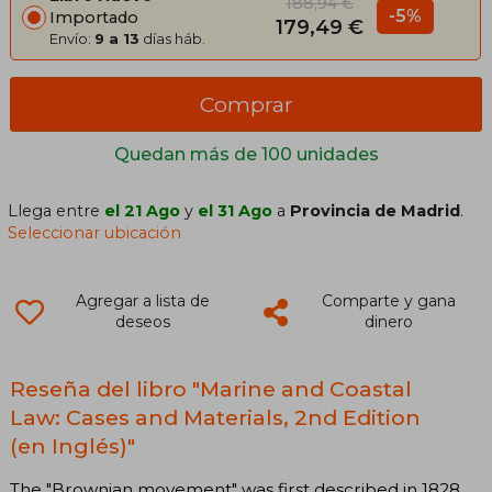
188,94 €
-5%
Importado
179,49 €
Envío:
9 a 13
días háb.
Comprar
Quedan más de 100 unidades
Llega entre
el 21 Ago
y
el 31 Ago
a
Provincia de Madrid
.
Seleccionar ubicación
Agregar a lista de
Comparte y gana
deseos
dinero
Reseña del libro "Marine and Coastal
Law: Cases and Materials, 2nd Edition
(en Inglés)"
The "Brownian movement" was first described in 1828