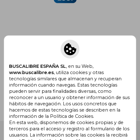
Suscríbete para recibir ofertas y
promociones
BUSCALIBRE ESPAÑA SL
, en su Web,
www.buscalibre.es
, utiliza cookies y otras
tecnologías similares que almacenan y recuperan
¿Necesitas ayuda?
información cuando navegas. Estas tecnologías
pueden servir para finalidades diversas, como
reconocer a un usuario y obtener información de sus
Ir a Centro de Soporte
hábitos de navegación. Los usos concretos que
hacemos de estas tecnologías se describen en la
información de la Política de Cookies.
En esta web, disponemos de cookies propias y de
terceros para el acceso y registro al formulario de los
Buscalibre España
. Calle Energía, 65, Nave 3 (08940),
usuarios. La información sobre las cookies la recibirá
Cornellà de Llobregat, Barcelona. Derechos Reservados.