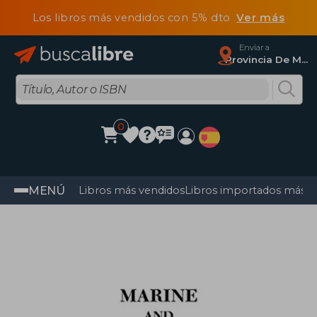
Los libros más vendidos con 5% dto
Ver más
Enviar a
Provincia De Madrid
0
MENÚ
Libros más vendidos
Libros importados más v