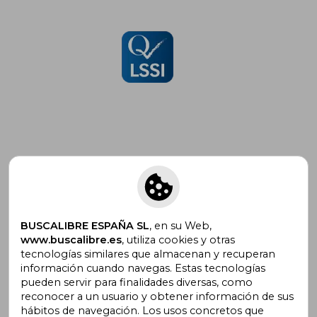
Suscríbete para recibir ofertas y
promociones
BUSCALIBRE ESPAÑA SL
, en su Web,
www.buscalibre.es
, utiliza cookies y otras
tecnologías similares que almacenan y recuperan
¿Necesitas ayuda?
información cuando navegas. Estas tecnologías
pueden servir para finalidades diversas, como
reconocer a un usuario y obtener información de sus
Ir a Centro de Soporte
hábitos de navegación. Los usos concretos que