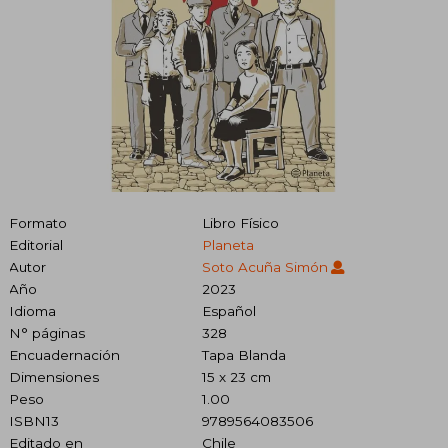
Formato
Libro Físico
Editorial
Planeta
Autor
Soto Acuña Simón
Año
2023
Idioma
Español
N° páginas
328
Encuadernación
Tapa Blanda
Dimensiones
15 x 23 cm
Peso
1.00
ISBN13
9789564083506
Editado en
Chile