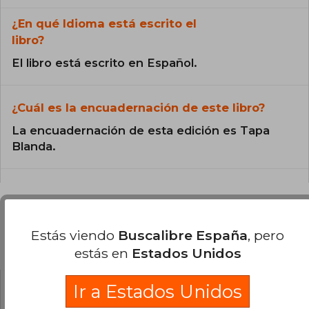
¿En qué Idioma está escrito el
libro?
El libro está escrito en Español.
¿Cuál es la encuadernación de este libro?
La encuadernación de esta edición es Tapa
Blanda.
Estás viendo
Buscalibre España
, pero
Preguntas y respuestas sobre el libro
estás en
Estados Unidos
Ir a Estados Unidos
¿Tienes una pregunta sobre el libro?
Inicia