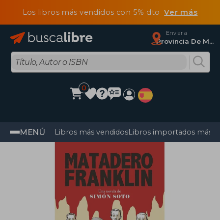
Los libros más vendidos con 5% dto
Ver más
Enviar a
Provincia De Madrid
0
MENÚ
Libros más vendidos
Libros importados más v