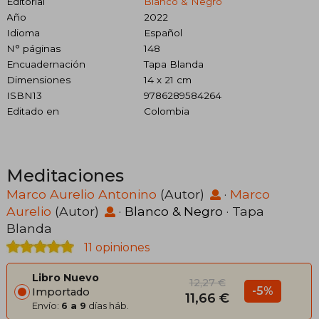
Editorial
Blanco & Negro
Año
2022
Idioma
Español
N° páginas
148
Encuadernación
Tapa Blanda
Dimensiones
14 x 21 cm
ISBN13
9786289584264
Editado en
Colombia
Meditaciones
Marco Aurelio Antonino
(Autor)
·
Marco
Aurelio
(Autor)
·
Blanco & Negro
· Tapa
Blanda
11 opiniones
Libro Nuevo
12,27 €
-5%
Importado
11,66 €
Envío:
6 a 9
días háb.