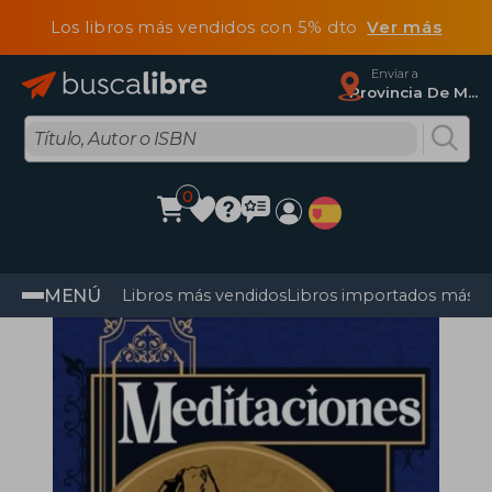
Los libros más vendidos con 5% dto
Ver más
Enviar a
Provincia De Madrid
0
MENÚ
Libros más vendidos
Libros importados más v