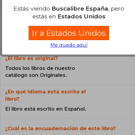
0% (0)
Estás viendo
Buscalibre España
, pero
estás en
Estados Unidos
Ir a Estados Unidos
Preguntas frecuentes sobre el libro
Me quedo aquí
¿El libro es original?
Todos los libros de nuestro
catálogo son Originales.
¿En qué Idioma está escrito el
libro?
El libro está escrito en Español.
¿Cuál es la encuadernación de este libro?