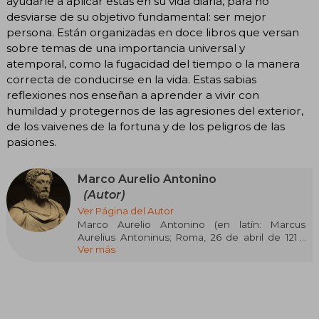
ayudarle a aplicar estas en su vida diaria, para no
desviarse de su objetivo fundamental: ser mejor
persona. Están organizadas en doce libros que versan
sobre temas de una importancia universal y
atemporal, como la fugacidad del tiempo o la manera
correcta de conducirse en la vida. Estas sabias
reflexiones nos enseñan a aprender a vivir con
humildad y protegernos de las agresiones del exterior,
de los vaivenes de la fortuna y de los peligros de las
pasiones.
Marco Aurelio Antonino
(Autor)
Ver Página del Autor
Marco Aurelio Antonino (en latín: Marcus
Aurelius Antoninus; Roma, 26 de abril de 121 ​-
Ver más
Vindobona o Sirmio, 17 de marzo de 180) fue un
emperador del Imperio romano desde el año
161 hasta el año de su muerte, en 180. Fue el
último de los llamados Cinco Buenos
Emperadores, tercero de los emperadores
procedentes de una familia de antiguos