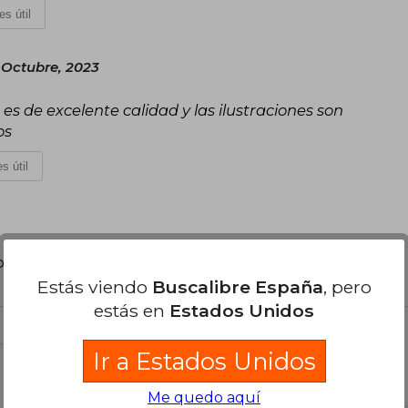
es útil
 Octubre, 2023
es de excelente calidad y las ilustraciones son
os
s útil
poder agregar tu propia evaluación
.
Estás viendo
Buscalibre España
, pero
estás en
Estados Unidos
Ir a Estados Unidos
el libro
Me quedo aquí