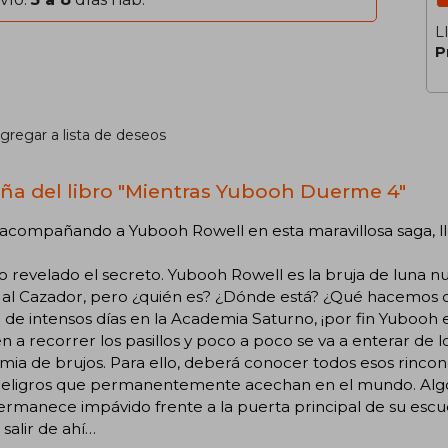
L
P
gregar a lista de deseos
ña del libro "Mientras Yubooh Duerme 4"
 acompañando a Yubooh Rowell en esta maravillosa saga, l
o revelado el secreto. Yubooh Rowell es la bruja de luna 
o al Cazador, pero ¿quién es? ¿Dónde está? ¿Qué hacemos 
de intensos días en la Academia Saturno, ¡por fin Yubooh 
n a recorrer los pasillos y poco a poco se va a enterar de lo
ia de brujos. Para ello, deberá conocer todos esos rincone
peligros que permanentemente acechan en el mundo. Algo
rmanece impávido frente a la puerta principal de su escu
salir de ahí…