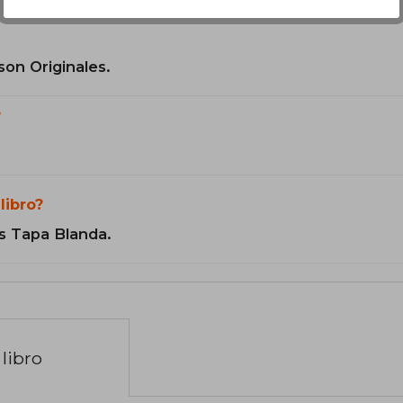
son Originales.
?
libro?
s Tapa Blanda.
libro