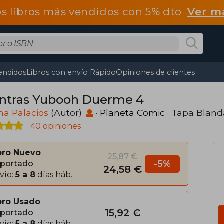
os libros más vendidos con 5% dto
Ver m
endidos
Libros con envío Rápido
Opiniones de clientes
ntras Yubooh Duerme 4
na Palacios
(Autor)
·
Planeta Comic
· Tapa Bland
40 opiniones
bro Nuevo
25,87 €
-5%
portado
24,58 €
vío:
5 a 8
días háb.
bro Usado
15,92 €
portado
vío:
5 a 8
días háb.