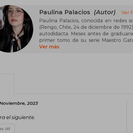
Paulina Palacios
(Autor)
Ver 
Paulina Palacios, conocida en redes s
(Rengo, Chile, 24 de diciembre de 1992)
autodidacta. Meses antes de graduarse
primer tomo de su serie Maestro Gato
Cyrilla y Abdel (2013) otra de sus obras
Ver más
desarrolladas en el mismo universo. E
publicó el primer libro de la colecció
de publicar sus comics con una edito
distintos concursos internacionales de
cortas en una Revista Mexicana en el 
Maestro Gato, Cyrilla y Abdel y su 
además de hacer colaboraciones con ma
 Noviembre, 2023
 el siguiente.
es útil