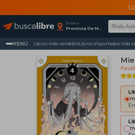
L
Enviar a
Provincia De Madrid
MENÚ
Libros más vendidos
Libros importados más v
Mie
Pauli
Li
Im
En
Li
Im
En