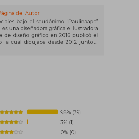
Página del Autor
ociales bajo el seudónimo “Paulinaapc”
 es una diseñadora gráfica e ilustradora
 de diseño gráfico en 2016 publicó el
 la cual dibujaba desde 2012 junto a
 que se publicó en 2019, ambas historias
n diciembre de ese mismo año, también
n en color de Maestro Gato. Mucho antes
rial chilena, estuvo participando en
 manga logrando publicar dos historias
año 2015. Actualmente sigue dibujando
último cómic Mientras Yubooh Duerme,
rcas como Wacom y Clip Studio Paint.
98% (39)
3% (1)
0% (0)