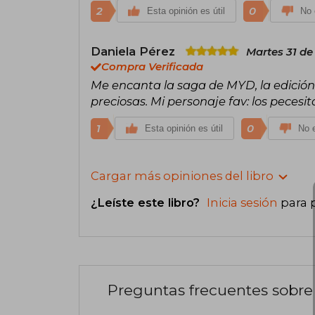
2
0
Esta opinión es útil
No 
Daniela Pérez
Martes 31 de
Compra Verificada
Me encanta la saga de MYD, la edición 
preciosas. Mi personaje fav: los pecesit
1
0
Esta opinión es útil
No e
Cargar más opiniones del libro
¿Leíste este libro?
Inicia sesión
para 
Preguntas frecuentes sobre 