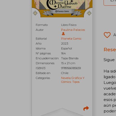
Formato
Libro Físico
Autor
Paulina Palacios
A
Editorial
Planeta Comic
Año
2023
Rese
Idioma
Español
N° páginas
164
Encuadernación
Tapa Blanda
Sigue
Dimensiones
15 x 21 cm
ISBN13
9789566185659
Ha sid
Editado en
Chile
ligad
Categorías
Novela Gráfica Y
Luego 
Cómics: Tipos
vuelve
academ
esos 
aún pe
poder 