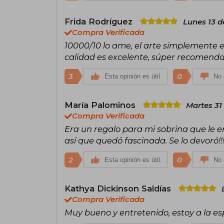
Frida Rodríguez
Lunes 13 
Compra Verificada
10000/10 lo ame, el arte simplemente e
calidad es excelente, súper recomenda
3
0
Esta opinión es útil
No 
María Palominos
Martes 31
Compra Verificada
Era un regalo para mi sobrina que le e
así que quedó fascinada. Se lo devoró!!
2
0
Esta opinión es útil
No 
Kathya Dickinson Saldías
Compra Verificada
Muy bueno y entretenido, estoy a la e