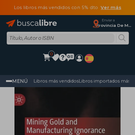
Los libros más vendidos con 5% dto
Ver más
Enviar a
Provincia De Madrid
0
MENÚ
Libros más vendidos
Libros importados más v