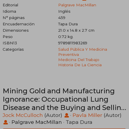
Editorial
Palgrave MacMillan
Idioma
Inglés
N° páginas
459
Encuadernación
Tapa Dura
Dimensiones
21.0 x 14.8 x 2.7 cm
Peso
0.72 kg.
ISBN13
9789811983269
Categorías
Salud Pública Y Medicina
Preventiva
Medicina Del Trabajo
Historia De La Ciencia
Mining Gold and Manufacturing
Ignorance: Occupational Lung
Disease and the Buying and Selling
of Labour in Southern Africa (en
Jock McCulloch
(Autor)
·
Pavla Miller
(Autor)
·
Palgrave MacMillan
· Tapa Dura
Inglés)