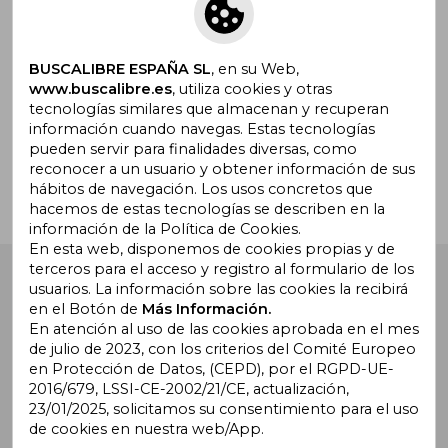
Suscríbete para recibir ofertas y
promociones
BUSCALIBRE ESPAÑA SL
, en su Web,
www.buscalibre.es
, utiliza cookies y otras
tecnologías similares que almacenan y recuperan
¿Necesitas ayuda?
información cuando navegas. Estas tecnologías
pueden servir para finalidades diversas, como
reconocer a un usuario y obtener información de sus
Ir a Centro de Soporte
hábitos de navegación. Los usos concretos que
hacemos de estas tecnologías se describen en la
información de la Política de Cookies.
En esta web, disponemos de cookies propias y de
terceros para el acceso y registro al formulario de los
Buscalibre España
. Calle Energía, 65, Nave 3 (08940),
usuarios. La información sobre las cookies la recibirá
Cornellà de Llobregat, Barcelona. Derechos Reservados.
en el Botón de
Más Información.
En atención al uso de las cookies aprobada en el mes
de julio de 2023, con los criterios del Comité Europeo
en Protección de Datos, (CEPD), por el RGPD-UE-
2016/679, LSSI-CE-2002/21/CE, actualización,
23/01/2025, solicitamos su consentimiento para el uso
de cookies en nuestra web/App.
Buscalibre Argentina
|
Buscalibre Chile
|
Buscalibre