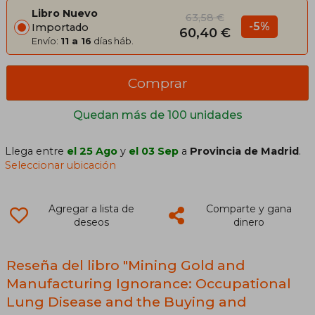
Libro Nuevo
63,58 €
-5%
Importado
60,40 €
Envío:
11 a 16
días háb.
Comprar
Quedan más de 100 unidades
Llega entre
el 25 Ago
y
el 03 Sep
a
Provincia de Madrid
.
Seleccionar ubicación
Agregar a lista de
Comparte y gana
deseos
dinero
Reseña del libro "Mining Gold and
Manufacturing Ignorance: Occupational
Lung Disease and the Buying and