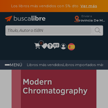
Los libros más vendidos con 5% dto
Ver más
Enviar a
Provincia De Madrid
0
MENÚ
Libros más vendidos
Libros importados más v