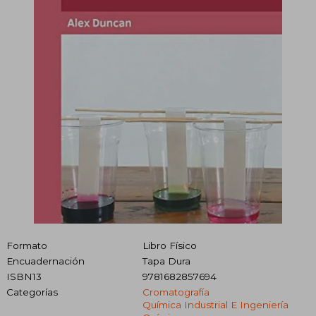
Formato
Libro Físico
Encuadernación
Tapa Dura
ISBN13
9781682857694
Categorías
Cromatografía
Química Industrial E Ingeniería