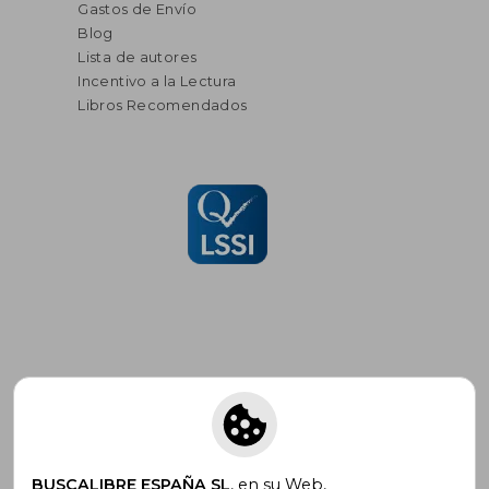
Gastos de Envío
Blog
Lista de autores
Incentivo a la Lectura
Libros Recomendados
Suscríbete para recibir ofertas y
promociones
BUSCALIBRE ESPAÑA SL
, en su Web,