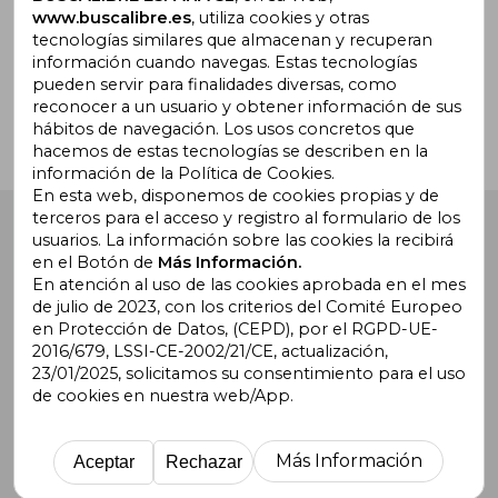
www.buscalibre.es
, utiliza cookies y otras
tecnologías similares que almacenan y recuperan
¿Necesitas ayuda?
información cuando navegas. Estas tecnologías
pueden servir para finalidades diversas, como
reconocer a un usuario y obtener información de sus
Ir a Centro de Soporte
hábitos de navegación. Los usos concretos que
hacemos de estas tecnologías se describen en la
información de la Política de Cookies.
En esta web, disponemos de cookies propias y de
terceros para el acceso y registro al formulario de los
Buscalibre España
. Calle Energía, 65, Nave 3 (08940),
usuarios. La información sobre las cookies la recibirá
Cornellà de Llobregat, Barcelona. Derechos Reservados.
en el Botón de
Más Información.
En atención al uso de las cookies aprobada en el mes
de julio de 2023, con los criterios del Comité Europeo
en Protección de Datos, (CEPD), por el RGPD-UE-
2016/679, LSSI-CE-2002/21/CE, actualización,
23/01/2025, solicitamos su consentimiento para el uso
de cookies en nuestra web/App.
Buscalibre Argentina
|
Buscalibre Chile
|
Buscalibre
Colombia
|
Buscalibre Ecuador
|
Buscalibre España
|
Buscalibre Uruguay
|
Buscalibre México
|
Buscalibre
Más Información
Aceptar
Rechazar
Perú
|
Buscalibre Estados Unidos
|
Buscalibre Otros
Países
|
Bookdelivery Reino Unido