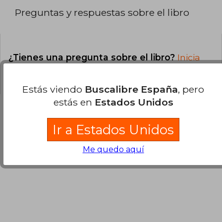
Preguntas y respuestas sobre el libro
¿Tienes una pregunta sobre el libro?
Inicia
sesión
para poder agregar tu propia pregunta.
Estás viendo
Buscalibre España
, pero
estás en
Estados Unidos
Ir a Estados Unidos
Opiniones sobre Buscalibre
Me quedo aquí
Ver más opiniones de clientes