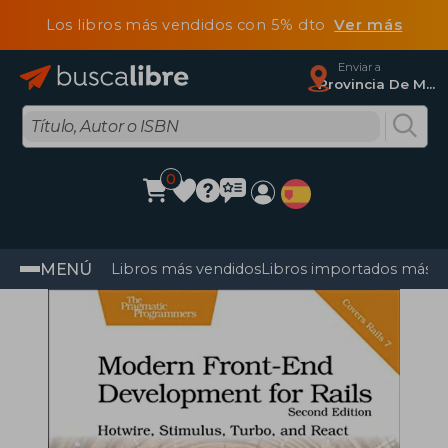
Los libros más vendidos con 5% dto
Ver más
Enviar a
Provincia De Madrid
0
MENÚ
Libros más vendidos
Libros importados más v