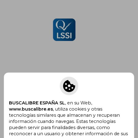
Suscríbete para recibir ofertas y
promociones
BUSCALIBRE ESPAÑA SL
, en su Web,
www.buscalibre.es
, utiliza cookies y otras
tecnologías similares que almacenan y recuperan
¿Necesitas ayuda?
información cuando navegas. Estas tecnologías
pueden servir para finalidades diversas, como
reconocer a un usuario y obtener información de sus
Ir a Centro de Soporte