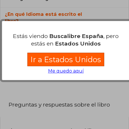
¿En qué Idioma está escrito el
libro?
El libro está escrito en Inglés.
Estás viendo
Buscalibre España
, pero
estás en
Estados Unidos
¿Cuál es la encuadernación de este libro?
Ir a Estados Unidos
La encuadernación de esta edición es Tapa
Blanda.
Me quedo aquí
Preguntas y respuestas sobre el libro