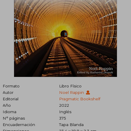
Formato
Libro Físico
Autor
Noel Rappin
Editorial
Pragmatic Bookshelf
Año
2022
Idioma
Inglés
N° páginas
375
Encuadernación
Tapa Blanda
Dimensiones
23.4 x 18.8 x 2.3 cm