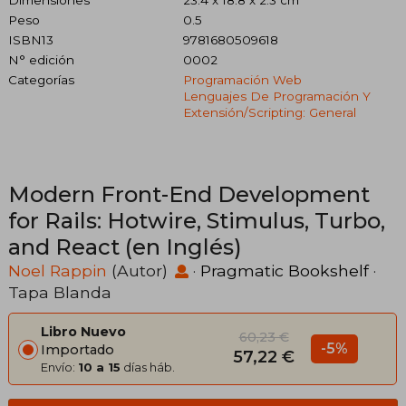
Peso
0.5
ISBN13
9781680509618
N° edición
0002
Categorías
Programación Web
Lenguajes De Programación Y
Extensión/scripting: General
Modern Front-End Development
for Rails: Hotwire, Stimulus, Turbo,
and React (en Inglés)
Noel Rappin
(Autor)
·
Pragmatic Bookshelf
·
Tapa Blanda
Libro Nuevo
60,23 €
-5%
Importado
57,22 €
Envío:
10 a 15
días háb.