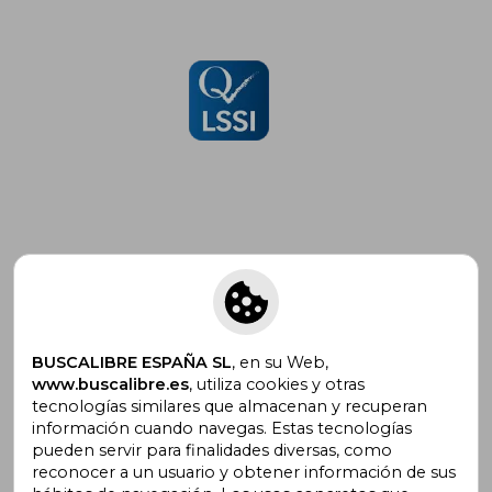
Suscríbete para recibir ofertas y
promociones
BUSCALIBRE ESPAÑA SL
, en su Web,
www.buscalibre.es
, utiliza cookies y otras
tecnologías similares que almacenan y recuperan
¿Necesitas ayuda?
información cuando navegas. Estas tecnologías
pueden servir para finalidades diversas, como
reconocer a un usuario y obtener información de sus
Ir a Centro de Soporte