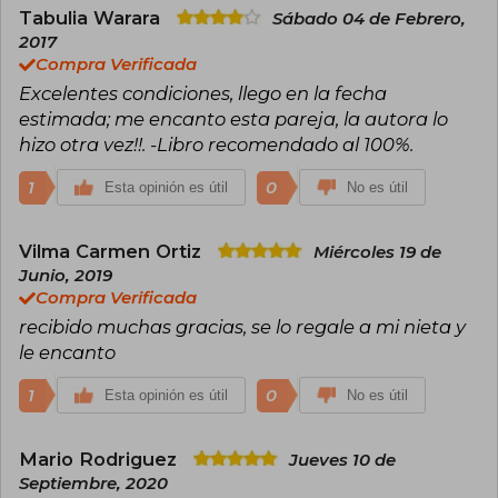
Snow"), una novela que amplía el universo de
Tabulia Warara
Sábado 04 de Febrero,
personajes presentados en "Fangirl". Su trabajo
2017
se centra principalmente en la literatura juvenil y
Compra Verificada
contemporánea.
Excelentes condiciones, llego en la fecha
estimada; me encanto esta pareja, la autora lo
hizo otra vez!!. -Libro recomendado al 100%.
1
0
Esta opinión es útil
No es útil
Vilma Carmen Ortiz
Miércoles 19 de
Junio, 2019
Compra Verificada
recibido muchas gracias, se lo regale a mi nieta y
le encanto
1
0
Esta opinión es útil
No es útil
Mario Rodriguez
Jueves 10 de
Septiembre, 2020