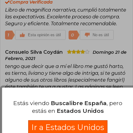
Compra Verificada
Libro de magnífica narrativa, cumplió totalmente
las expectativas. Excelente proceso de compra.
Seguro y eficiente. Totalmente recomendable.
1
0
Esta opinión es útil
No es útil
Consuelo Silva Coydán
Domingo 21 de
Febrero, 2021
tengo que decir que a mí el libro me gustó harto,
es tierno, liviano y tiene algo de intriga, si te gustó
alguno de sus otros libros (especialmente fangirl)
éste también te va a gustar. Las páginas se leen
súper rápido y uno queda con ganas de leer el
segundo libro.
Estás viendo
Buscalibre España
, pero
estás en
Estados Unidos
1
0
Esta opinión es útil
No es útil
Ir a Estados Unidos
¿Leíste este libro?
Inicia sesión
para poder