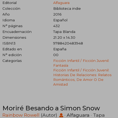
Editorial
Alfaguara
Colección
Biblioteca indie
Año
2016
Idioma
Español
N° páginas
432
Encuadernación
Tapa Blanda
Dimensiones
21.20 x 14.30
ISBN13
9788420483948
Editado en
España
N° edición
00
Categorías
Ficción Infantil / Ficción Juvenil:
Fantasía
Ficción Infantil / Ficción Juvenil:
Historias De Relaciones: Relatos
Románticos, De Amor O De
Amistad
Moriré Besando a Simon Snow
Rainbow Rowell
(Autor)
·
Alfaguara
· Tapa