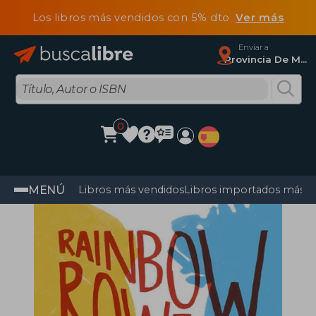
Los libros más vendidos con 5% dto
Ver más
Enviar a
Provincia De Madrid
0
MENÚ
Libros más vendidos
Libros importados más v