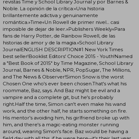
revistas Time y School Library Journal y por Barnes &
Noble. La opinión de la crítica:«Una historia
brillantemente adictiva y genuinamente
romántica.»Time«Un Rowell de primer nivel... casi
imposible de dejar de leer.»Publishers Weekly«Para
fans de Harry Potter, de Rainbow Rowell, de las
historias de amor y de la magia.»School Library
JournalENGLISH DESCRIPTION#1 New York Times
best seller!Booklist Editors' Choice 2015 - Youth!Named
a "Best Book of 2015" by Time Magazine, School Library
Journal, Barnes & Noble, NPR, PopSugar, The Millions,
and The News & Observer!Simon Snow is the worst
Chosen One who's ever been chosen.That's what his
roommate, Baz, says. And Baz might be evil and a
vampire and a complete git, but he's probably
right.Half the time, Simon can't even make his wand
work, and the other half, he starts something on fire.
His mentor's avoiding him, his girlfriend broke up with
him, and there's a magic-eating monster running
around, wearing Simon's face. Baz would be having a
field day with all this, if he were here--it's their last year