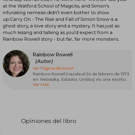
at the Watford School of Magicks, and Simon's
infuriating nemesis didn't even bother to show
up.Carry On - The Rise and Fall of Simon Snow is a
ghost story, a love story and a mystery. It has just as
much kissing and talking as you'd expect from a
Rainbow Rowell story - but far, far more monsters.
Rainbow Rowell
(Autor)
Ver Página del Autor
Rainbow Rowell (nacida el 24 de febrero de 1973
en Nebraska, Estados Unidos) es una escritora
Ver más
estadounidense reconocida por sus novelas
contemporáneas dirigidas tanto a jóvenes
como a adultos. Su obra más destacada es
"Eleanor & Park" (2012), una novela juvenil que ha
recibido elogios de la crítica.
Otra de sus obras notables es "Fangirl" (2013),
Opiniones del libro
publicada en español por Alfaguara en 2014. En
2015, Rowell publicó "Carry On" (conocida en
español como "Moriré besando a Simón