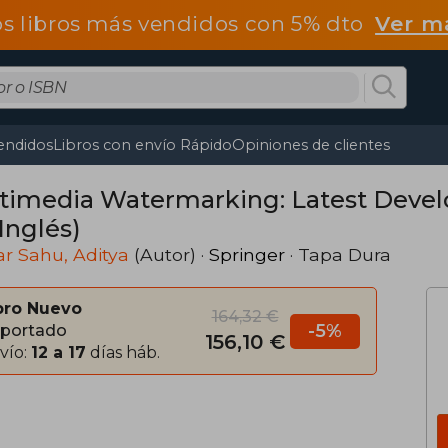
os libros más vendidos con 5% dto
Ver m
endidos
Libros con envío Rápido
Opiniones de clientes
timedia Watermarking: Latest Deve
Inglés)
r Sahu, Aditya
(Autor) ·
Springer
· Tapa Dura
bro Nuevo
164,32 €
-5%
portado
156,10 €
vío:
12 a 17
días háb.