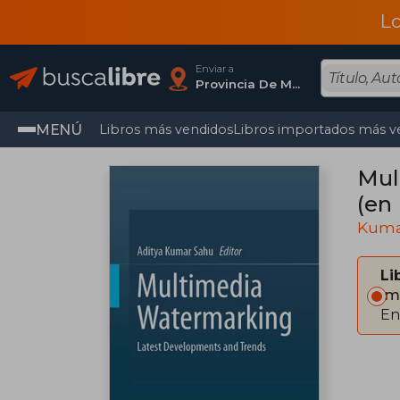
L
Enviar a
Provincia De Madrid
MENÚ
Libros más vendidos
Libros importados más v
Mul
(en 
Kuma
Li
Im
En