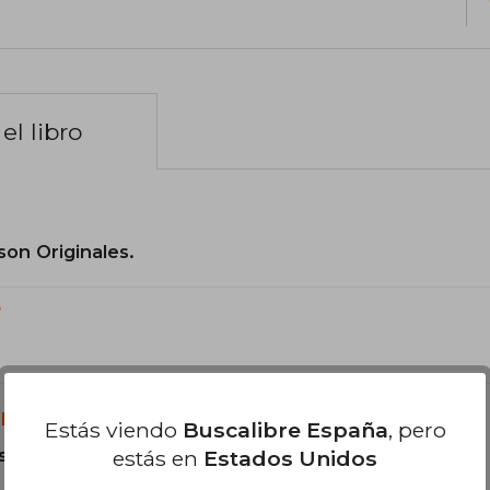
el libro
son Originales.
?
libro?
Estás viendo
Buscalibre España
, pero
s Tapa Dura.
estás en
Estados Unidos