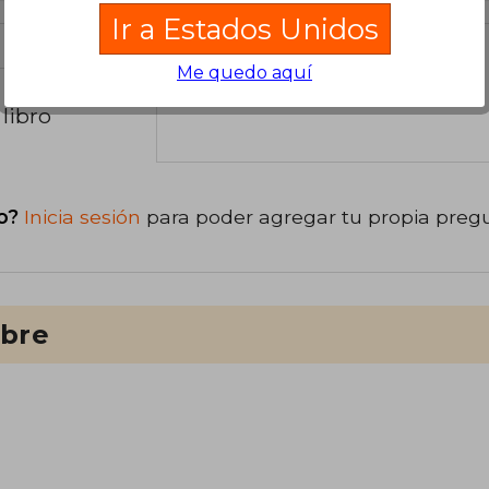
Ir a Estados Unidos
Me quedo aquí
libro
o?
Inicia sesión
para poder agregar tu propia preg
ibre