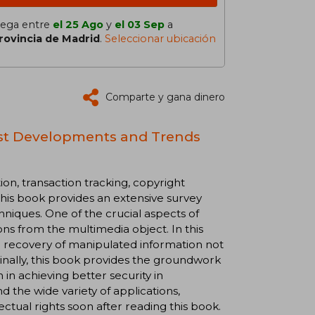
lega entre
el 25 Ago
y
el 03 Sep
a
rovincia de Madrid
.
Seleccionar ubicación
Comparte y gana dinero
est Developments and Trends
ion, transaction tracking, copyright
This book provides an extensive survey
niques. One of the crucial aspects of
ons from the multimedia object. In this
 recovery of manipulated information not
Finally, this book provides the groundwork
in achieving better security in
 the wide variety of applications,
lectual rights soon after reading this book.