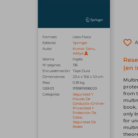
Formato
Libro Físico
A
Editorial
Springer
Autor
Kumar Sahu,
Aditya
Rese
Idioma
Inglés
N° páginas
136
(en I
Encuadernación
Tapa Dura
Dimensiones
23.4 x 15.6 x 1.0 cm
Multim
Peso
0.39 kg.
protec
ISBN13
9789819998029
from t
Categorías
Seguridad Y
Pautas De
multim
Conducta «online»
book, 
Privacidad Y
Protección De
only l
Datos
for un
Seguridad De
multim
Redes
theore