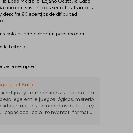
—la Edad Media, el Lejano Oeste, la Edad
ada uno con sus propios secretos, trampas
descifra 80 acertijos de dificultad
o.
kus: solo puede haber un personaje en
la historia.
ie para siempre?
ágina del Autor
certijos y rompecabezas nacido en
espliega entre juegos lógicos, misterio
licado en medios reconocidos de lógica y
u capacidad para reinventar formatos
arlos con elementos narrativos que
 allá de cifras o estadísticas, Garand se
 universo de los libros de pasatiempos