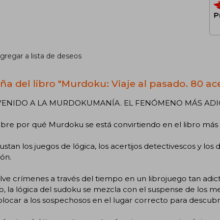
P
gregar a lista de deseos
ña del libro "Murdoku: Viaje al pasado. 80 ace
VENIDO A LA MURDOKUMANÍA. EL FENÓMENO MÁS ADIC
re por qué Murdoku se está convirtiendo en el libro más v
gustan los juegos de lógica, los acertijos detectivescos y l
ón.
ve crímenes a través del tiempo en un librojuego tan adic
, la lógica del sudoku se mezcla con el suspense de los m
locar a los sospechosos en el lugar correcto para descubri