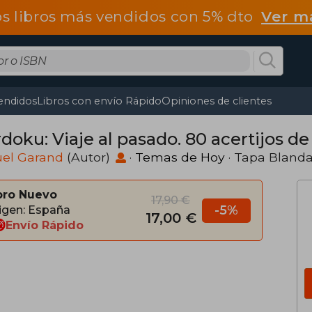
os libros más vendidos con 5% dto
Ver m
endidos
Libros con envío Rápido
Opiniones de clientes
oku: Viaje al pasado. 80 acertijos de
el Garand
(Autor)
·
Temas de Hoy
· Tapa Bland
bro Nuevo
17,90 €
-5%
igen: España
17,00 €
Envío Rápido