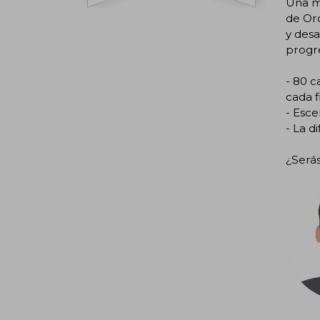
Una má
de Oro
y desa
progre
- 80 c
cada f
- Esce
- La d
¿Serás