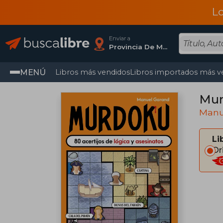
L
Enviar a
Provincia De Madrid
MENÚ
Libros más vendidos
Libros importados más v
Murd
Manu
Li
Or