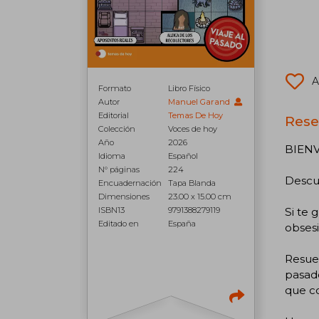
A
Formato
Libro Físico
Autor
Manuel Garand
Editorial
Temas De Hoy
Rese
Colección
Voces de hoy
Año
2026
BIEN
Idioma
Español
N° páginas
224
Descub
Encuadernación
Tapa Blanda
Dimensiones
23.00 x 15.00 cm
ISBN13
9791388279119
Si te 
Editado en
España
obsesi
Resuel
pasado
que co