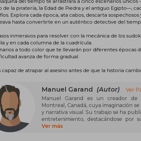
quina del tiempo te arrastrará a cinco escenarios únicos 
 de la piratería, la Edad de Piedra y el antiguo Egipto—, c
fíos. Explora cada época, ata cabos, descarta sospechosos y 
siva hasta convertirte en un auténtico detective del tiemp
asos inmersivos para resolver con la mecánica de los sudo
ila y en cada columna de la cuadrícula.
narios a todo color que te llevarán por diferentes épocas de 
ificultad avanza de forma gradual.
 capaz de atrapar al asesino antes de que la historia camb
Manuel Garand
(Autor)
Ver P
Manuel Garand es un creador de a
Montreal, Canadá, cuya imaginación se d
y narrativa visual. Su trabajo se ha pub
entretenimiento, destacándose por s
populares como el sudoku y fusion
Ver más
implican al lector de manera activa. Más
ha hecho un espacio propio dentro del