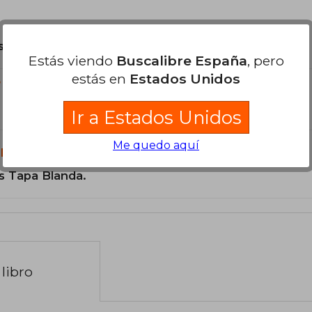
son Originales.
Estás viendo
Buscalibre España
, pero
estás en
Estados Unidos
?
Ir a Estados Unidos
Me quedo aquí
libro?
s Tapa Blanda.
libro